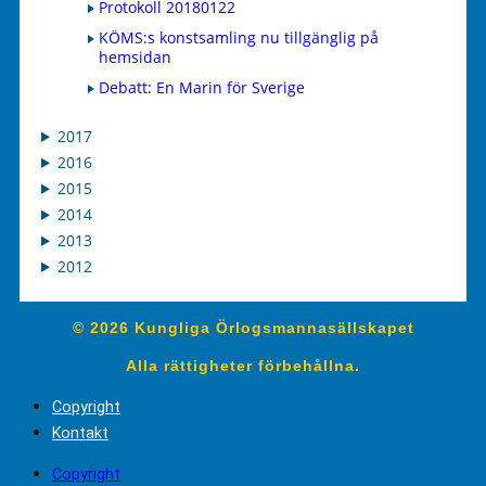
Protokoll 20180122
KÖMS:s konstsamling nu tillgänglig på
hemsidan
Debatt: En Marin för Sverige
2017
2016
2015
2014
2013
2012
© 2026 Kungliga Örlogsmannasällskapet
Alla rättigheter förbehållna.
Copyright
Kontakt
Copyright