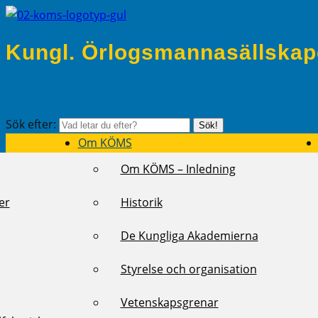
Kungl. Örlogsmannasällskap
Sök efter:
Sök!
Om KÖMS
Om KÖMS – Inledning
er
Historik
De Kungliga Akademierna
Styrelse och organisation
Vetenskapsgrenar