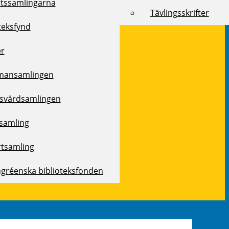
rtssamlingarna
Tävlingsskrifter
teksfynd
er
mansamlingen
svärdsamlingen
samling
rtsamling
ngréenska biblioteksfonden