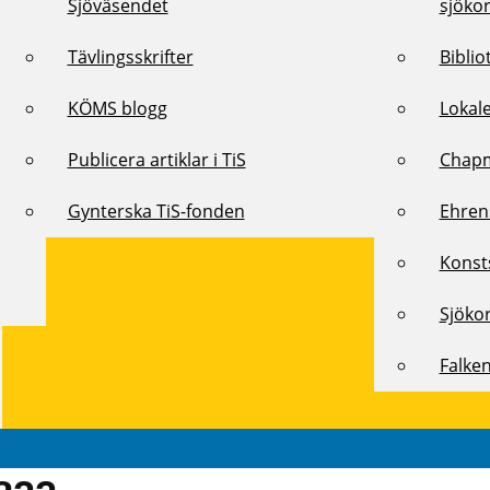
Sjöväsendet
sjöko
Tävlingsskrifter
Biblio
KÖMS blogg
Lokal
Publicera artiklar i TiS
Chap
Gynterska TiS-fonden
Ehren
Konst
Sjöko
Falke