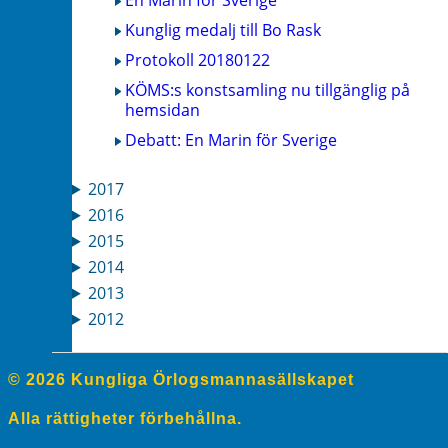
En Marin för Sverige
Kunglig medalj till Bo Rask
Protokoll 20180122
KÖMS:s konstsamling nu tillgänglig på
hemsidan
Debatt: En Marin för Sverige
2017
2016
2015
2014
2013
2012
© 2026 Kungliga Örlogsmannasällskapet
Alla rättigheter förbehållna.