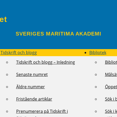
et
SVERIGES MARITIMA AKADEMI
Tidskrift och blogg
Bibliotek
Tidskrift och blogg – Inledning
Biblio
Senaste numret
Målsä
Äldre nummer
Öppet
Fristående artiklar
Sök i 
Prenumerera på Tidskrift i
Sök i 