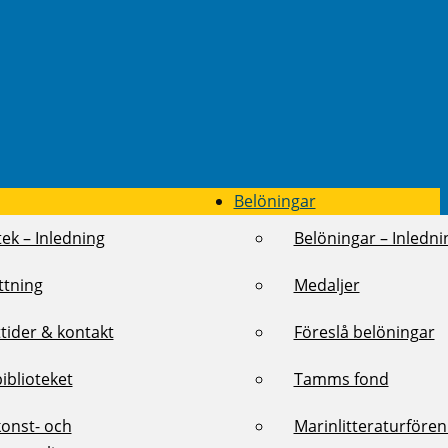
Belöningar
tek – Inledning
Belöningar – Inledni
ttning
Medaljer
tider & kontakt
Föreslå belöningar
biblioteket
Tamms fond
konst- och
Marinlitteraturföre