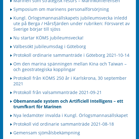
Marinen som strategisk resurs – Marinkonferensen
Symposium om marinens personalförsörjning
Kungl. Örlogsmannasällskapets jubileumsvecka inledd
ute på Berga / Hårsfjärden under rubriken: Försvaret av
Sverige börjar till sjöss
Nu startar KÖMS jubileumsvecka!
Välbesökt jubileumsdag i Göteborg
Protokoll ordinarie sammanträde i Göteborg 2021-10-14
Om den marina spänningen mellan Kina och Taiwan –
och geostrategiska kopplingar
Protokoll från KÖMS 250 år i Karlskrona, 30 september
2021
Protokoll från valsammanträde 2021-09-21
Obemannade system och Artificiell Intelligens – ett
trumfkort för Marinen
Nya ledamöter invalda i Kungl. Örlogsmannasällskapet
Protokoll vid ordinarie sammanträde 2021-08-18
Gemensam sjömålsbekämpning