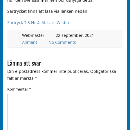
hur den svenska marinen bör utnyttja detta.
Särtrycket finns att läsa via länken nedan.
Särtryck TiS Nr 4, AI, Lars Wedin
Webmaster
22 september, 2021
Allmänt
No Comments
Lämna ett svar
Din e-postadress kommer inte publiceras.
Obligatoriska
fält är märkta
*
Kommentar
*