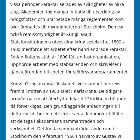
vissa perioder karaktäriserades av svårigheter av olika
slag. Akademien tog många initiativ till utveckling av
örlogsflottan och utarbetade många reglementen som
överlämnades till myndigheterna i Stockholm. Den var
också remissmyndighet åt Kungl. Maj:t.
Statsförvaltningens utveckling kring sekelskiftet 1800 –
1900 medförde att arbetet efter hand ändrade karaktär.
Sedan flottans stab år 1896 fått en fast organisation,
upphörde arbetet med stabsärenden och skrivelser i
tjänsteärenden till chefen för sjöförsvarsdepartementet.
Kungl. Örlogsmannasällskapets verksamhet bedrevs
fram till mitten av 1950-talet i Karlskrona. De tidigare
propåerna om att återflytta delar till Stockholm började
då förverkligas. Den grundläggande anledningen till
detta var att bereda ett större antal ledamöter tillfälle
att deltaga i akademiens sammanträden och
verksamhet. Det första sammanträdet ägde rum i
Stockholm den 9 februari 1956 i närvaro av Gustav VI