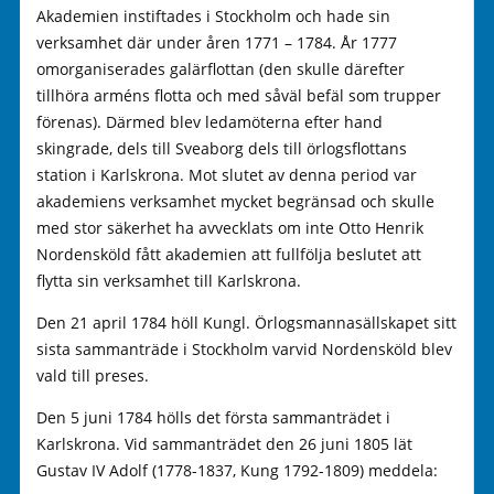
Akademien instiftades i Stockholm och hade sin
verksamhet där under åren 1771 – 1784. År 1777
omorganiserades galärflottan (den skulle därefter
tillhöra arméns flotta och med såväl befäl som trupper
förenas). Därmed blev ledamöterna efter hand
skingrade, dels till Sveaborg dels till örlogsflottans
station i Karlskrona. Mot slutet av denna period var
akademiens verksamhet mycket begränsad och skulle
med stor säkerhet ha avvecklats om inte Otto Henrik
Nordensköld fått akademien att fullfölja beslutet att
flytta sin verksamhet till Karlskrona.
Den 21 april 1784 höll Kungl. Örlogsmannasällskapet sitt
sista sammanträde i Stockholm varvid Nordensköld blev
vald till preses.
Den 5 juni 1784 hölls det första sammanträdet i
Karlskrona. Vid sammanträdet den 26 juni 1805 lät
Gustav IV Adolf (1778-1837, Kung 1792-1809) meddela: