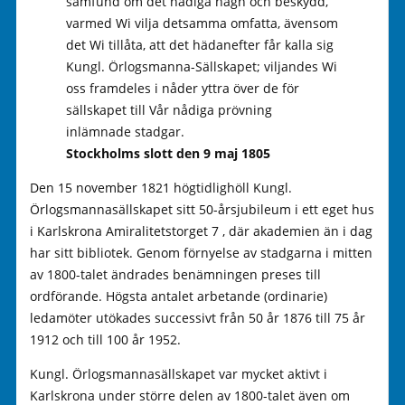
samfund om det nådiga hägn och beskydd,
varmed Wi vilja detsamma omfatta, ävensom
det Wi tillåta, att det hädanefter får kalla sig
Kungl. Örlogsmanna-Sällskapet; viljandes Wi
oss framdeles i nåder yttra över de för
sällskapet till Vår nådiga prövning
inlämnade stadgar.
Stockholms slott den 9 maj 1805
Den 15 november 1821 högtidlighöll Kungl.
Örlogsmannasällskapet sitt 50-årsjubileum i ett eget hus
i Karlskrona Amiralitetstorget 7 , där akademien än i dag
har sitt bibliotek. Genom förnyelse av stadgarna i mitten
av 1800-talet ändrades benämningen preses till
ordförande. Högsta antalet arbetande (ordinarie)
ledamöter utökades successivt från 50 år 1876 till 75 år
1912 och till 100 år 1952.
Kungl. Örlogsmannasällskapet var mycket aktivt i
Karlskrona under större delen av 1800-talet även om