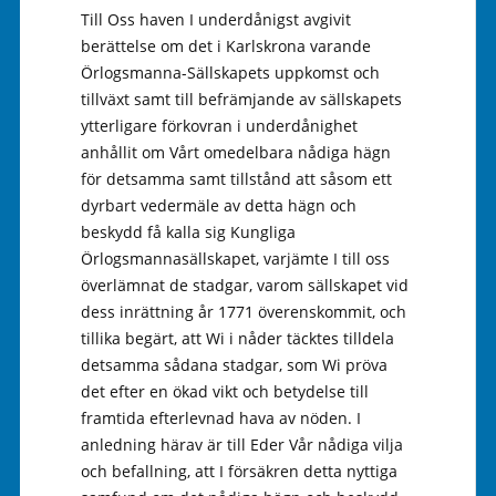
Till Oss haven I underdånigst avgivit
berättelse om det i Karlskrona varande
Örlogsmanna-Sällskapets uppkomst och
tillväxt samt till befrämjande av sällskapets
ytterligare förkovran i underdånighet
anhållit om Vårt omedelbara nådiga hägn
för detsamma samt tillstånd att såsom ett
dyrbart vedermäle av detta hägn och
beskydd få kalla sig Kungliga
Örlogsmannasällskapet, varjämte I till oss
överlämnat de stadgar, varom sällskapet vid
dess inrättning år 1771 överenskommit, och
tillika begärt, att Wi i nåder täcktes tilldela
detsamma sådana stadgar, som Wi pröva
det efter en ökad vikt och betydelse till
framtida efterlevnad hava av nöden. I
anledning härav är till Eder Vår nådiga vilja
och befallning, att I försäkren detta nyttiga