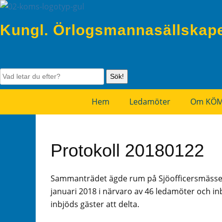
Kungl. Örlogsmannasällskap
Sök!
Hem
Ledamöter
Om KÖ
Protokoll 20180122
Sammanträdet ägde rum på Sjöofficersmässen,
januari 2018 i närvaro av 46 ledamöter och i
inbjöds gäster att delta.