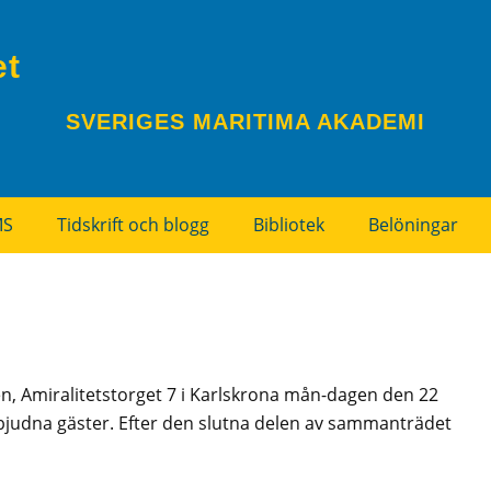
et
SVERIGES MARITIMA AKADEMI
MS
Tidskrift och blogg
Bibliotek
Belöningar
 Amiralitetstorget 7 i Karlskrona mån-dagen den 22
nbjudna gäster. Efter den slutna delen av sammanträdet