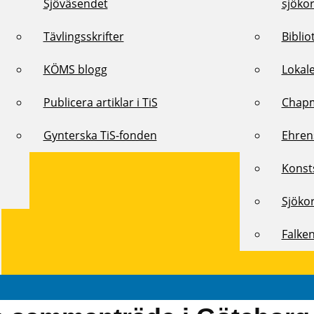
Sjöväsendet
sjöko
Tävlingsskrifter
Biblio
KÖMS blogg
Lokal
Publicera artiklar i TiS
Chap
Gynterska TiS-fonden
Ehren
Konst
Sjöko
Falke