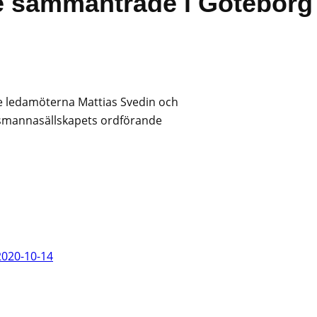
ie sammanträde i Göteborg
ie ledamöterna Mattias Svedin och
gsmannasällskapets ordförande
2020-10-14