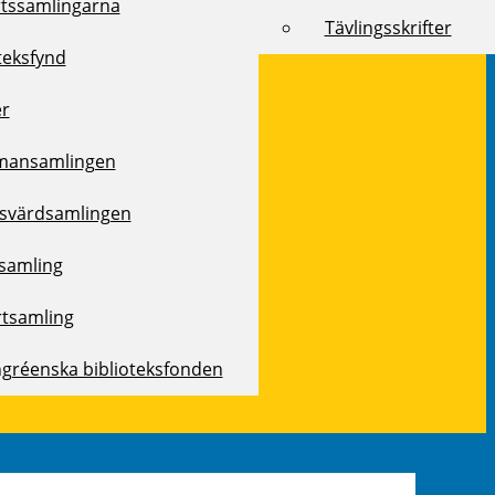
rtssamlingarna
Tävlingsskrifter
teksfynd
er
mansamlingen
svärdsamlingen
samling
rtsamling
ngréenska biblioteksfonden