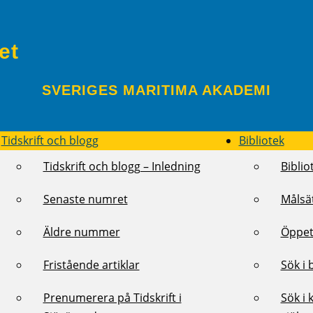
et
SVERIGES MARITIMA AKADEMI
Tidskrift och blogg
Bibliotek
Tidskrift och blogg – Inledning
Biblio
Senaste numret
Målsä
Äldre nummer
Öppet
Fristående artiklar
Sök i 
Prenumerera på Tidskrift i
Sök i 