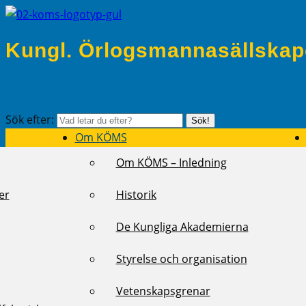
Kungl. Örlogsmannasällskap
Sök efter:
Sök!
Om KÖMS
Om KÖMS – Inledning
er
Historik
De Kungliga Akademierna
Styrelse och organisation
Vetenskapsgrenar