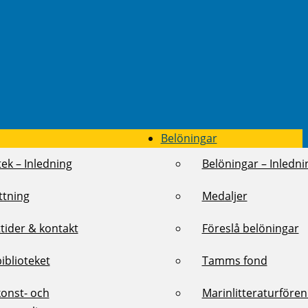
Belöningar
tek – Inledning
Belöningar – Inledni
ttning
Medaljer
tider & kontakt
Föreslå belöningar
biblioteket
Tamms fond
konst- och
Marinlitteraturföre