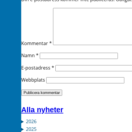
Kommentar
*
Namn
*
E-postadress
*
Webbplats
Alla nyheter
2026
2025