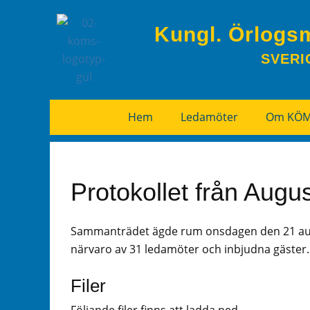
Kungl. Örlogs
SVERI
Hem
Ledamöter
Om KÖ
Protokollet från Aug
Sammanträdet ägde rum onsdagen den 21 augus
närvaro av 31 ledamöter och inbjudna gäster.
Filer
Följande filer finns att ladda ned.