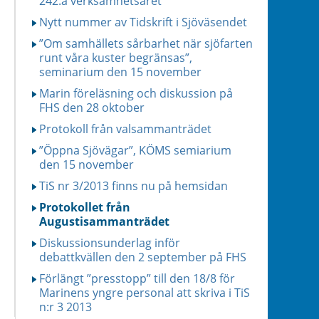
242:a verksamhetsåret
Nytt nummer av Tidskrift i Sjöväsendet
”Om samhällets sårbarhet när sjöfarten
runt våra kuster begränsas”,
seminarium den 15 november
Marin föreläsning och diskussion på
FHS den 28 oktober
Protokoll från valsammanträdet
”Öppna Sjövägar”, KÖMS semiarium
den 15 november
TiS nr 3/2013 finns nu på hemsidan
Protokollet från
Augustisammanträdet
Diskussionsunderlag inför
debattkvällen den 2 september på FHS
Förlängt ”presstopp” till den 18/8 för
Marinens yngre personal att skriva i TiS
n:r 3 2013