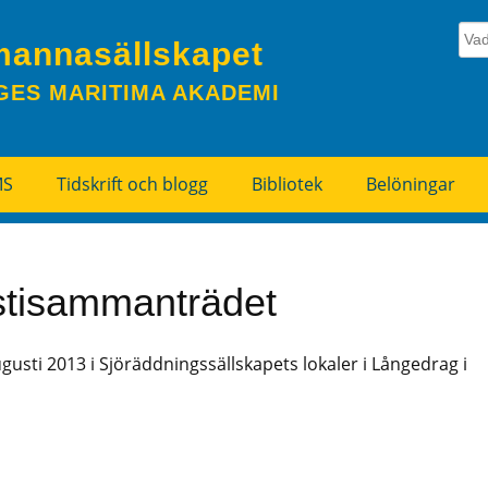
mannasällskapet
GES MARITIMA AKADEMI
MS
Tidskrift och blogg
Bibliotek
Belöningar
ustisammanträdet
ti 2013 i Sjöräddningssällskapets lokaler i Långedrag i