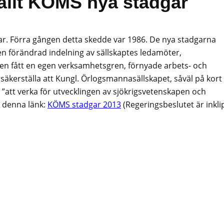
ällt KÖMS nya stadgar
ar. Förra gången detta skedde var 1986. De nya stadgarna
en förändrad indelning av sällskaptes ledamöter,
en fått en egen verksamhetsgren, förnyade arbets- och
äkerställa att Kungl. Örlogsmannasällskapet, såväl på kort
te; ”att verka för utvecklingen av sjökrigsvetenskapen och
å denna länk:
KÖMS stadgar 2013
(Regeringsbeslutet är inkli