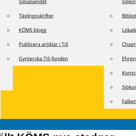
Sjöväsendet
sjöko
Tävlingsskrifter
Biblio
KÖMS blogg
Lokal
Publicera artiklar i TiS
Chap
Gynterska TiS-fonden
Ehren
Konst
Sjöko
Falke