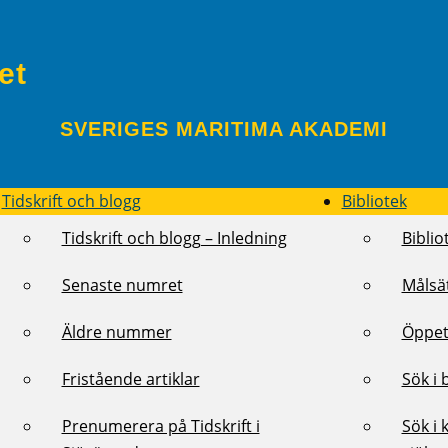
et
SVERIGES MARITIMA AKADEMI
Tidskrift och blogg
Bibliotek
Tidskrift och blogg – Inledning
Biblio
Senaste numret
Målsä
Äldre nummer
Öppet
Fristående artiklar
Sök i 
Prenumerera på Tidskrift i
Sök i 