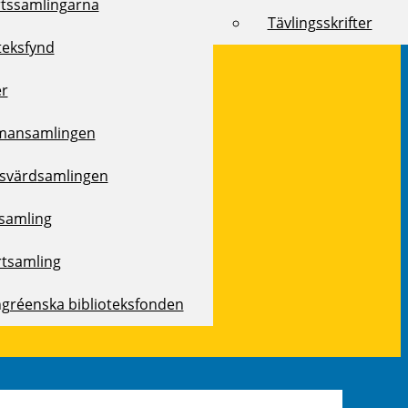
rtssamlingarna
Tävlingsskrifter
teksfynd
er
mansamlingen
svärdsamlingen
samling
rtsamling
ngréenska biblioteksfonden