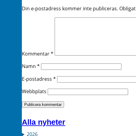
Din e-postadress kommer inte publiceras.
Obligat
Kommentar
*
Namn
*
E-postadress
*
Webbplats
Alla nyheter
2026