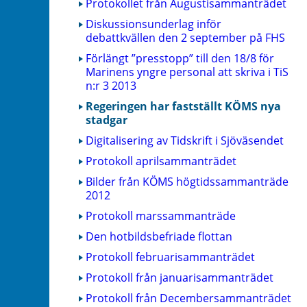
Protokollet från Augustisammanträdet
Diskussionsunderlag inför
debattkvällen den 2 september på FHS
Förlängt ”presstopp” till den 18/8 för
Marinens yngre personal att skriva i TiS
n:r 3 2013
Regeringen har fastställt KÖMS nya
stadgar
Digitalisering av Tidskrift i Sjöväsendet
Protokoll aprilsammanträdet
Bilder från KÖMS högtidssammanträde
2012
Protokoll marssammanträde
Den hotbildsbefriade flottan
Protokoll februarisammanträdet
Protokoll från januarisammanträdet
Protokoll från Decembersammanträdet