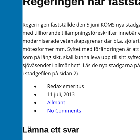
Regeringen har fastst
Regeringen fastställde den 5 juni KÖMS nya stadg
med tillhörande tillämpningsföreskrifter innebär 
moderniserade vetenskapsgrenar där bl.a. sjöfart
mötesformer mm. Syftet med förändringen är att s
som på lång sikt, skall kunna leva upp till sitt syf
sjöväsendet i allmänhet”. Läs de nya stadgarna p
i stadgefilen på sidan 2).
Redax emeritus
11 juli, 2013
Allmänt
No Comments
Lämna ett svar