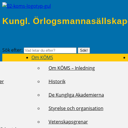
Kungl. Örlogsmannasällskap
Sök efter:
Sök!
Om KÖMS
Om KÖMS – Inledning
er
Historik
De Kungliga Akademierna
Styrelse och organisation
Vetenskapsgrenar