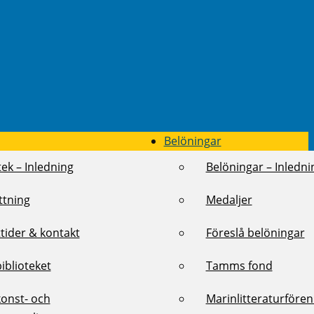
Belöningar
tek – Inledning
Belöningar – Inledni
ttning
Medaljer
tider & kontakt
Föreslå belöningar
biblioteket
Tamms fond
konst- och
Marinlitteraturföre