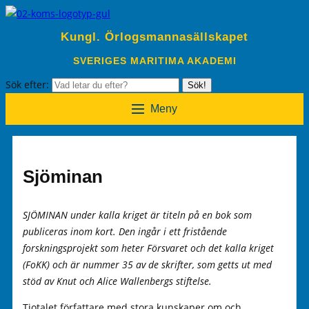
Kungl. Örlogsmannasällskapet
SVERIGES MARITIMA AKADEMI
Sök efter:
Sök!
Meny
Sjöminan
SJÖMINAN under kalla kriget är titeln på en bok som
publiceras inom kort. Den ingår i ett fristående
forskningsprojekt som heter Försvaret och det kalla kriget
(FoKK) och är nummer 35 av de skrifter, som getts ut med
stöd av Knut och Alice Wallenbergs stiftelse.
Tiotalet författare med stora kunskaper om och