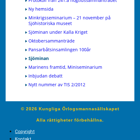
Protokoll från 241:a högtidssammanträdet
Ny hemsida
Minkrigsseminarium – 21 november på
Sjöhistoriska museet
Sjöminan under Kalla Kriget
Oktobersammanträde
Pansarbåtsinsamlingen 100år
Sjöminan
Marinens framtid, Miniseminarium
Inbjudan debatt
Nytt nummer av TIS 2/2012
© 2026 Kungliga Örlogsmannasällskapet
Alla rättigheter förbehållna.
Copyright
Kontakt