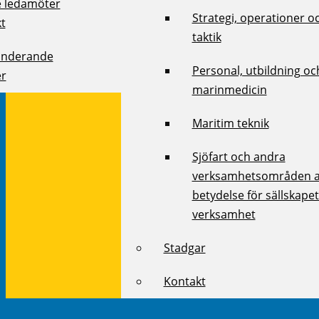
e ledamöter
Strategi, operationer o
kt
taktik
onderande
Personal, utbildning oc
r
marinmedicin
Maritim teknik
Sjöfart och andra
verksamhetsområden 
betydelse för sällskape
verksamhet
Stadgar
Kontakt