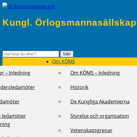
Kungl. Örlogsmannasällskap
Sök
Sök!
efter:
Om KÖMS
r – Inledning
Om KÖMS – Inledning
edersledamöter
Historik
edamöter
De Kungliga Akademierna
e ledamöter
Styrelse och organisation
dning
Vetenskapsgrenar