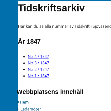
Tidskriftsarkiv
Här kan du se alla nummer av Tidskrift i Sjöväsend
År 1847
N:r 4 / 1847
N:r 3 / 1847
N:r 2 / 1847
N:r 1 / 1847
Webbplatsens innehåll
Hem
Ledamöter