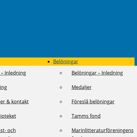
Belöningar
 – Inledning
Belöningar – Inledning
ing
Medaljer
er & kontakt
Föreslå belöningar
lioteket
Tamms fond
st- och
Marinlitteraturföreningens