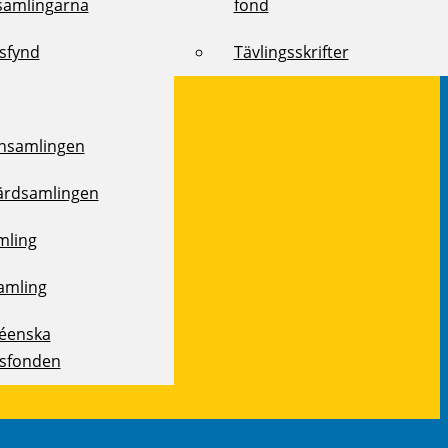
samlingarna
fond
ksfynd
Tävlingsskrifter
samlingen
ärdsamlingen
mling
amling
réenska
ksfonden