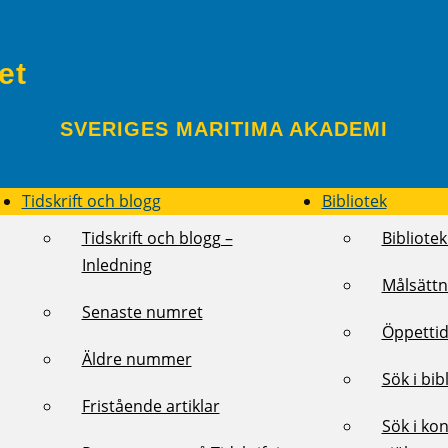
et
SVERIGES MARITIMA AKADEMI
Tidskrift och blogg
Bibliotek
Tidskrift och blogg –
Bibliotek
Inledning
Målsättn
Senaste numret
Öppettid
Äldre nummer
Sök i bib
Fristående artiklar
Sök i kon