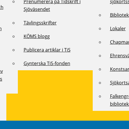
Prenumerera på Tidskrift i
sjökorts
ch
Sjöväsendet
Bibliote
Tävlingsskrifter
h
Lokaler
KÖMS blogg
Chapman
Publicera artiklar i TiS
Ehrensv
Gynterska TiS-fonden
Konstsa
av
ts
Sjökorts
Falkeng
bibliote