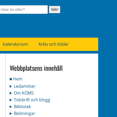
Sök!
Kalendarium
Arkiv och bilder
Webbplatsens innehåll
Hem
Ledamöter
Om KÖMS
Tidskrift och blogg
Bibliotek
Belöningar