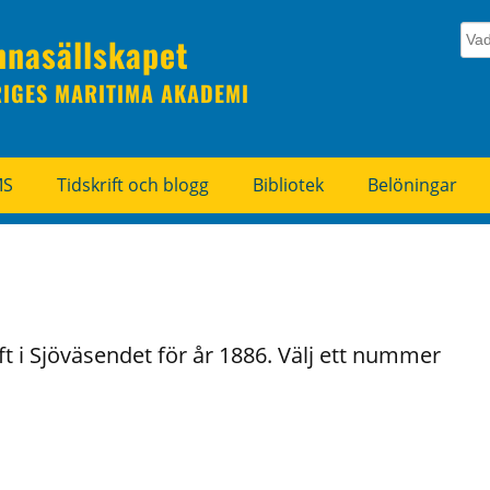
nnasällskapet
RIGES MARITIMA AKADEMI
MS
Tidskrift och blogg
Bibliotek
Belöningar
t i Sjöväsendet för år 1886. Välj ett nummer