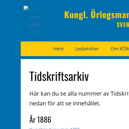
Kungl. Örlogsma
SVE
Hem
Ledamöter
Om KÖ
Tidskriftsarkiv
Här kan du se alla nummer av Tidskrif
nedan för att se innehållet.
År 1886