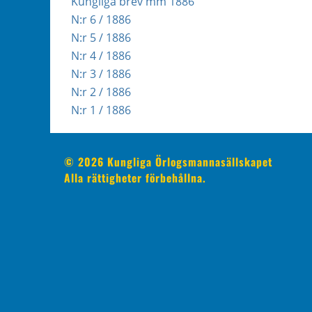
Kungliga brev mm 1886
N:r 6 / 1886
N:r 5 / 1886
N:r 4 / 1886
N:r 3 / 1886
N:r 2 / 1886
N:r 1 / 1886
© 2026 Kungliga Örlogsmannasällskapet
Alla rättigheter förbehållna.