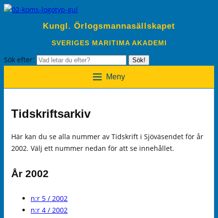
Kungl. Örlogsmannasällskapet
SVERIGES MARITIMA AKADEMI
Sök efter:
Sök!
Meny
Tidskriftsarkiv
Här kan du se alla nummer av Tidskrift i Sjöväsendet för år
2002. Välj ett nummer nedan för att se innehållet.
År 2002
n:r 5 / 2002
n:r 4 / 2002