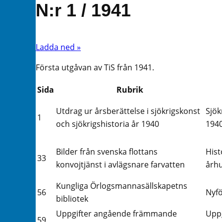
N:r 1 / 1941
Ladda ned »
Första utgåvan av TiS från 1941.
Sida
Rubrik
Utdrag ur årsberättelse i sjökrigskonst
Sjök
1
och sjökrigshistoria år 1940
1940
Bilder från svenska flottans
Hist
33
konvojtjänst i avlägsnare farvatten
årh
Kungliga Örlogsmannasällskapetns
56
Nyfö
bibliotek
Uppgifter angående främmande
Uppg
59