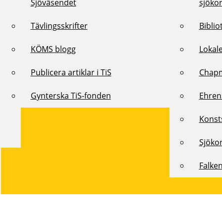
Sjöväsendet
sjöko
Tävlingsskrifter
Biblio
KÖMS blogg
Lokal
Publicera artiklar i TiS
Chap
Gynterska TiS-fonden
Ehren
Konst
Sjöko
Falke