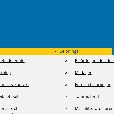
Belöningar
tek – Inledning
Belöningar – Inledni
ttning
Medaljer
tider & kontakt
Föreslå belöningar
biblioteket
Tamms fond
konst- och
Marinlitteraturföre