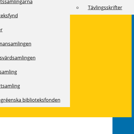
rtssamlingarna
Tävlingsskrifter
teksfynd
er
mansamlingen
svärdsamlingen
samling
rtsamling
ngréenska biblioteksfonden