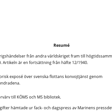
Resumé
rigshändelser från andra världskriget fram till högtidssam
. Artikeln är en fortsättning från häfte 12/1940.
orisk exposé över svenska flottans konvojtjänst genom
undradena.
rvärv till KÖMS och MS bibliotek.
ifter hämtade ur fack- och dagspress av Marinens pressde