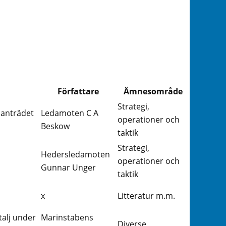
Författare
Ämnesområde
Strategi,
manträdet
Ledamoten C A
operationer och
Beskow
taktik
Strategi,
Hedersledamoten
operationer och
Gunnar Unger
taktik
x
Litteratur m.m.
talj under
Marinstabens
Diverse