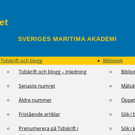
et
SVERIGES MARITIMA AKADEMI
Tidskrift och blogg
Bibliotek
Tidskrift och blogg – Inledning
Biblio
Senaste numret
Målsä
Äldre nummer
Öppet
Fristående artiklar
Sök i 
Prenumerera på Tidskrift i
Sök i 