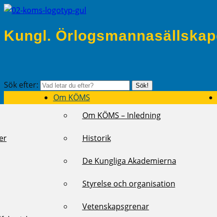
Kungl. Örlogsmannasällskap
Sök efter:
Sök!
Om KÖMS
Om KÖMS – Inledning
er
Historik
De Kungliga Akademierna
Styrelse och organisation
Vetenskapsgrenar