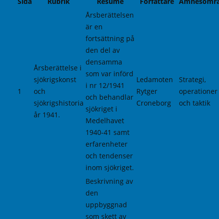
Sida
Rubrik
Resumé
Författare
Ämnesomr
Årsberättelsen
är en
fortsättning på
den del av
densamma
Årsberättelse i
som var införd
sjökrigskonst
Ledamoten
Strategi,
i nr 12/1941
1
och
Rytger
operationer
och behandlar
sjökrigshistoria
Croneborg
och taktik
sjökriget i
år 1941.
Medelhavet
1940-41 samt
erfarenheter
och tendenser
inom sjökriget.
Beskrivning av
den
uppbyggnad
som skett av