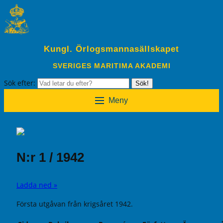
Kungl. Örlogsmannasällskapet
SVERIGES MARITIMA AKADEMI
Sök efter:
Sök!
Meny
N:r 1 / 1942
Ladda ned »
Första utgåvan från krigsåret 1942.