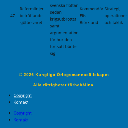
svenska flottan
Reformlinjer
Kommendör
Strategi,
sedan
47
beträffande
Elis
operationer
krigsutbrottet
sjöförsvaret
Biörklund
och taktik
samt
argumentation
för hur den
fortsatt bör te
sig.
© 2026 Kungliga Örlogsmannasällskapet
Alla rättigheter förbehållna.
Copyright
Kontakt
Copyright
Kontakt