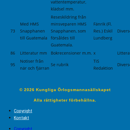
vattentemperatur,
klädsel mm.
Reseskildring från
Med HMS
minsveparen HMS
Fänrik (Fl.
73
Snapphanen
Snapphanen, som
Res.) Eskil
Divers
till Guatemala
försåldes till
Lundberg
Guatemala.
86
Litteratur mm
Bokrecensioner m.m.
x
Litter
Notiser från
TiS
95
Se rubrik
Divers
när och fjärran
Redaktion
© 2026 Kungliga Örlogsmannasällskapet
Alla rättigheter förbehållna.
Copyright
Kontakt
Copyright