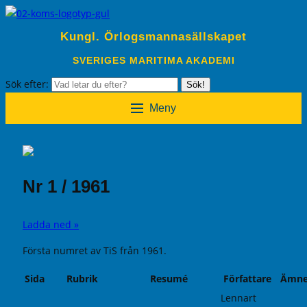
Kungl. Örlogsmannasällskapet
SVERIGES MARITIMA AKADEMI
Sök efter:
Sök!
Meny
Nr 1 / 1961
Ladda ned »
Första numret av TiS från 1961.
Sida
Rubrik
Resumé
Författare
Ämne
Lennart