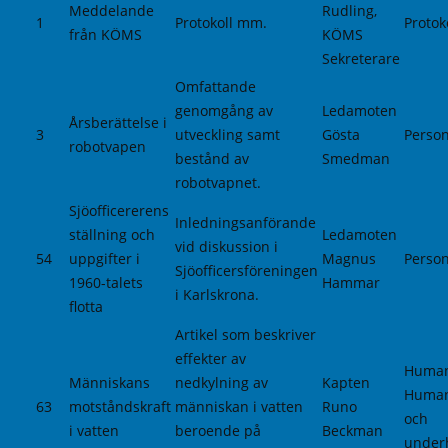
Meddelande
Rudling,
1
Protokoll mm.
Protok
från KÖMS
KÖMS
Sekreterare
Omfattande
genomgång av
Ledamoten
Årsberättelse i
3
utveckling samt
Gösta
Person
robotvapen
bestånd av
Smedman
robotvapnet.
Sjöofficererens
Inledningsanförande
ställning och
Ledamoten
vid diskussion i
54
uppgifter i
Magnus
Person
Sjöofficersföreningen
1960-talets
Hammar
i Karlskrona.
flotta
Artikel som beskriver
effekter av
Human
Människans
nedkylning av
Kapten
Human
63
motståndskraft
människan i vatten
Runo
och
i vatten
beroende på
Beckman
underh