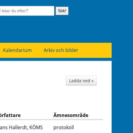
Sök!
Kalendarium
Arkiv och bilder
Ladda ned »
örfattare
Ämnesområde
ans Hallerdt, KÖMS
protokoll