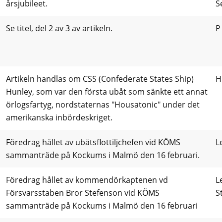
årsjubileet.
S
Se titel, del 2 av 3 av artikeln.
P
Artikeln handlas om CSS (Confederate States Ship)
H
Hunley, som var den första ubåt som sänkte ett annat
örlogsfartyg, nordstaternas "Housatonic" under det
amerikanska inbördeskriget.
Föredrag hållet av ubåtsflottiljchefen vid KÖMS
L
sammanträde på Kockums i Malmö den 16 februari.
Föredrag hållet av kommendörkaptenen vd
L
Försvarsstaben Bror Stefenson vid KÖMS
S
sammanträde på Kockums i Malmö den 16 februari