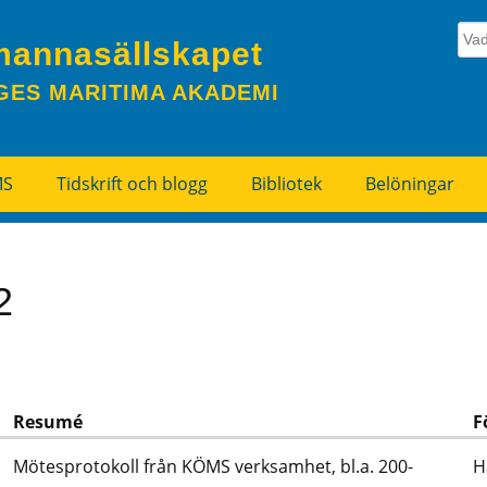
mannasällskapet
GES MARITIMA AKADEMI
MS
Tidskrift och blogg
Bibliotek
Belöningar
2
Resumé
F
Mötesprotokoll från KÖMS verksamhet, bl.a. 200-
H