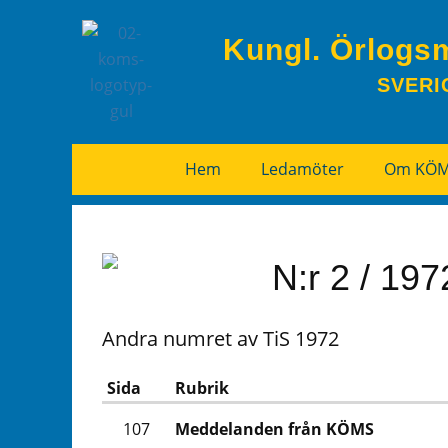
Kungl. Örlogs
SVERI
Hem
Ledamöter
Om KÖ
N:r 2 / 197
Andra numret av TiS 1972
Sida
Rubrik
107
Meddelanden från KÖMS