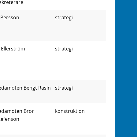
ekreterare
 Persson
strategi
 Ellerström
strategi
edamoten Bengt Rasin
strategi
edamoten Bror
konstruktion
tefenson