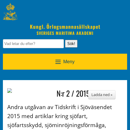
Kungl. Örlogsmannasällskapet
SVERIGES MARITIMA AKADEMI
Sök!
Meny
N:r 2 / 2015
Ladda ned »
Andra utgåvan av Tidskrift i Sjöväsendet
2015 med artiklar kring sjöfart,
sjöfartsskydd, sjöminröjningsförmåga,