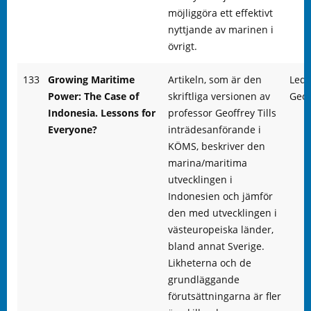
möjliggöra ett effektivt
nyttjande av marinen i
övrigt.
133
Growing Maritime
Artikeln, som är den
Led
Power: The Case of
skriftliga versionen av
Geof
Indonesia. Lessons for
professor Geoffrey Tills
Everyone?
inträdesanförande i
KÖMS, beskriver den
marina/maritima
utvecklingen i
Indonesien och jämför
den med utvecklingen i
västeuropeiska länder,
bland annat Sverige.
Likheterna och de
grundläggande
förutsättningarna är fler