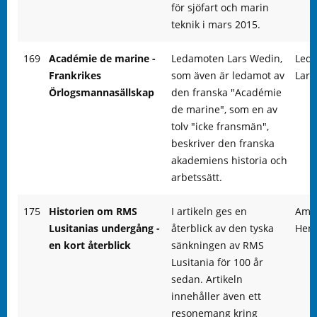
för sjöfart och marin
teknik i mars 2015.
169
Académie de marine -
Ledamoten Lars Wedin,
Led
Frankrikes
som även är ledamot av
Lars
Örlogsmannasällskap
den franska "Académie
de marine", som en av
tolv "icke fransmän",
beskriver den franska
akademiens historia och
arbetssätt.
175
Historien om RMS
I artikeln ges en
Amb
Lusitanias undergång -
återblick av den tyska
Hen
en kort återblick
sänkningen av RMS
Lusitania för 100 år
sedan. Artikeln
innehåller även ett
resonemang kring