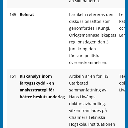
än skillnaderna.
145
Referat
I artikeln refereras den
Led
diskussionsafton som
Patr
genomfördes i Kungl.
och 
Örlogsmannasällskapets
Lars
regi onsdagen den 3
juni kring den
försvarspolitiska
överenskommelsen.
151
Riskanalys inom
Artikeln är en för TiS
Tekn
fartygsskydd - en
utarbetad
dokt
analysstrategi för
sammanfattning av
Liw
bättre beslutsunderlag
Hans Liwångs
doktorsavhandling,
vilken framlades på
Chalmers Tekniska
Högskola, instituationen