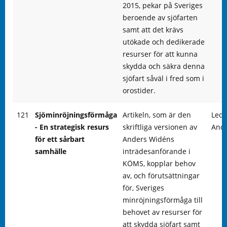
2015, pekar på Sveriges
beroende av sjöfarten
samt att det krävs
utökade och dedikerade
resurser för att kunna
skydda och säkra denna
sjöfart såväl i fred som i
orostider.
121
Sjöminröjningsförmåga
Artikeln, som är den
Led
- En strategisk resurs
skriftliga versionen av
And
för ett sårbart
Anders Widéns
samhälle
inträdesanförande i
KÖMS, kopplar behov
av, och förutsättningar
för, Sveriges
minröjningsförmåga till
behovet av resurser för
att skydda sjöfart samt