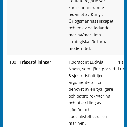
Coutau-Bégarie var
korresponderande
ledamot av Kungl.
Örlogsmannasällskapet
och en av de ledande
marina/maritima
strategiska tänkarna i
modern tid.
188
Frågeställningar
1.sergeant Ludwig
1.se
Naess, som tjänstgör vid
Ludw
3.sjöstridsflottiljen,
argumenterar för
behovet av en tydligare
och bättre rekrytering
och utveckling av
sjömän och
specialistofficerare i
marinen.