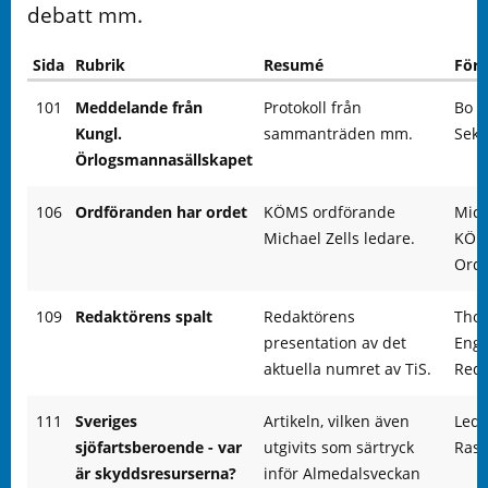
debatt mm.
Sida
Rubrik
Resumé
Förf
101
Meddelande från
Protokoll från
Bo R
Kungl.
sammanträden mm.
Sekr
Örlogsmannasällskapet
106
Ordföranden har ordet
KÖMS ordförande
Mich
Michael Zells ledare.
KÖM
Ord
109
Redaktörens spalt
Redaktörens
Tho
presentation av det
Enge
aktuella numret av TiS.
Reda
111
Sveriges
Artikeln, vilken även
Led
sjöfartsberoende - var
utgivits som särtryck
Rask
är skyddsresurserna?
inför Almedalsveckan