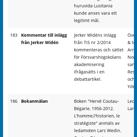
huruvida Lusitania
kunde anses vara ett
legitimt mål.
183
Kommentar till inlägg
Jerker Widéns inlägg
Över
från Jerker Widén
från TiS nr 2/2014
& te
kommenteras och sättet
Arn
för Försvarshögskolans
Norl
akademisering
sam
ifrågasätts i en
Rese
debattartikel.
och f
Ydé
186
Bokanmälan
Boken "Hervé Coutau-
Led
Bégarie, 1956-2012.
Lars
L'homme,l'historien, le
stratégiste" anmäls av
ledamoten Lars Wedin.