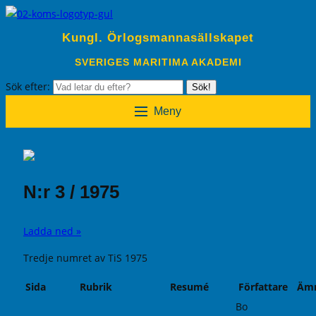
Kungl. Örlogsmannasällskapet
SVERIGES MARITIMA AKADEMI
Sök efter:
Sök!
Meny
N:r 3 / 1975
Ladda ned »
Tredje numret av TiS 1975
Sida
Rubrik
Resumé
Författare
Äm
Bo