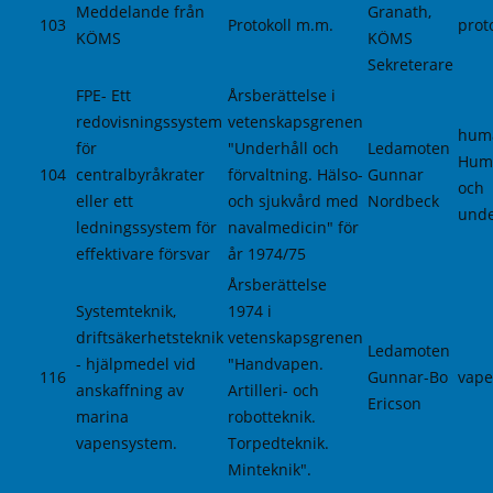
Meddelande från
Granath,
103
Protokoll m.m.
prot
KÖMS
KÖMS
Sekreterare
FPE- Ett
Årsberättelse i
redovisningssystem
vetenskapsgrenen
huma
för
"Underhåll och
Ledamoten
Hum
104
centralbyråkrater
förvaltning. Hälso-
Gunnar
och
eller ett
och sjukvård med
Nordbeck
unde
ledningssystem för
navalmedicin" för
effektivare försvar
år 1974/75
Årsberättelse
Systemteknik,
1974 i
driftsäkerhetsteknik
vetenskapsgrenen
Ledamoten
- hjälpmedel vid
"Handvapen.
116
Gunnar-Bo
vape
anskaffning av
Artilleri- och
Ericson
marina
robotteknik.
vapensystem.
Torpedteknik.
Minteknik".