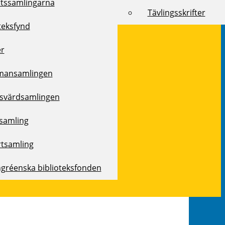
rtssamlingarna
Tävlingsskrifter
teksfynd
er
mansamlingen
svärdsamlingen
samling
rtsamling
ngréenska biblioteksfonden