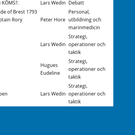
i KÖMS?.
Lars Wedin
Debatt
ade of Brest 1793
Personal,
ptain Rory
Peter Hore
utbildning och
marinmedicin
Strategi,
Lars Wedin
operationer och
taktik
Strategi,
Hugues
operationer och
Eudeline
taktik
Strategi,
apen
Lars Wedin
operationer och
taktik