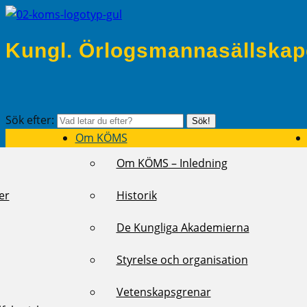
Kungl. Örlogsmannasällskap
Sök efter:
Sök!
Om KÖMS
Om KÖMS – Inledning
er
Historik
De Kungliga Akademierna
Styrelse och organisation
Vetenskapsgrenar