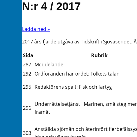
N:r 4 / 2017
Ladda ned »
2017 års fjärde utgåva av Tidskrift i Sjöväsendet. 
Sida
Rubrik
287
Meddelande
292
Ordföranden har ordet: Folkets talan
295
Redaktörens spalt: Fisk och fartyg
Underrättelsetjänst i Marinen, små steg men
296
framåt
Anställda sjömän och återinfört flerbefälssy
303
idag och vägen framåt