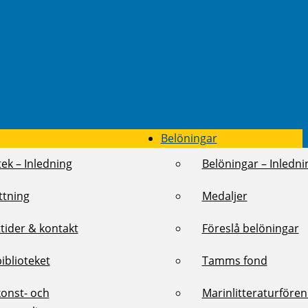
Belöningar
tek – Inledning
Belöningar – Inledni
ttning
Medaljer
tider & kontakt
Föreslå belöningar
biblioteket
Tamms fond
konst- och
Marinlitteraturföre