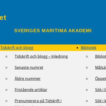
et
SVERIGES MARITIMA AKADEMI
Tidskrift och blogg
Bibliotek
Tidskrift och blogg – Inledning
Biblio
Senaste numret
Målsä
Äldre nummer
Öppet
Fristående artiklar
Sök i 
Prenumerera på Tidskrift i
Sök i 