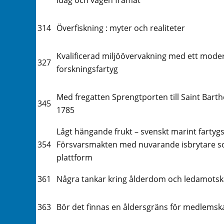
314
Överfiskning : myter och realiteter
Kvalificerad miljöövervakning med ett mode
327
forskningsfartyg
Med fregatten Sprengtporten till Saint Bart
345
1785
Lågt hängande frukt – svenskt marint fartygs
354
Försvarsmakten med nuvarande isbrytare 
plattform
361
Några tankar kring ålderdom och ledamots
363
Bör det finnas en åldersgräns för medlemsk