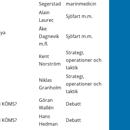
Segerstad
marinmedicin
Alain
Sjöfart m.m.
Laurec
Åke
nya
Dagnevik
Sjöfart m.m.
m.fl.
Strategi,
Kent
n
operationer och
Norström
taktik
Strategi,
Niklas
operationer och
Granholm
taktik
Göran
 i KÖMS?
Debatt
Wallén
Hans
 i KÖMS?
Debatt
Hedman