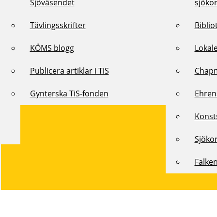
Sjöväsendet
sjöko
Tävlingsskrifter
Biblio
KÖMS blogg
Lokal
Publicera artiklar i TiS
Chap
Gynterska TiS-fonden
Ehren
Konst
Sjöko
Falke