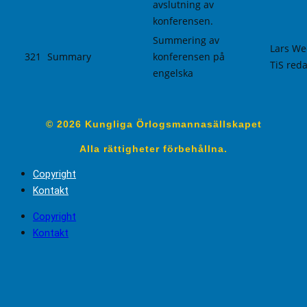
avslutning av
konferensen.
Summering av
Lars We
321
Summary
konferensen på
TiS reda
engelska
© 2026 Kungliga Örlogsmannasällskapet
Alla rättigheter förbehållna.
Copyright
Kontakt
Copyright
Kontakt