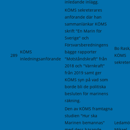
inledande inlägg.
KÖMS sekreterares
anförande där han
sammanlänkar KÖMS
skrift "En Marin för
Sverige" och
Försvarsberedningens
Bo Rask
KÖMS
bägge rapporter
289
KÖMS
inledningsanförande
"Motståndskraft" från
sekrete
2018 och "Värnkraft"
från 2019 samt ger
KÖMS syn på vad som
borde bli de politiska
besluten för marinens
räkning.
Den av KÖMS framtagna
studien "Hur ska
Marinen bemannas"
Ledamö
med dess bärande
Mikael