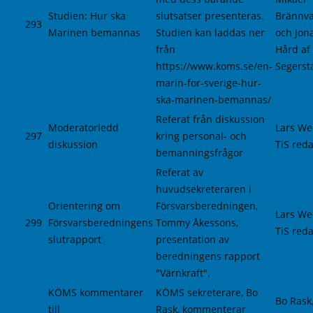
Studien: Hur ska
slutsatser presenteras.
Brännva
293
Marinen bemannas
Studien kan laddas ner
och Jon
från
Hård af
https://www.koms.se/en-
Segerst
marin-for-sverige-hur-
ska-marinen-bemannas/
Referat från diskussion
Moderatorledd
Lars We
297
kring personal- och
diskussion
TiS reda
bemanningsfrågor
Referat av
huvudsekreteraren i
Orientering om
Försvarsberedningen,
Lars We
299
Försvarsberedningens
Tommy Åkessons,
TiS reda
slutrapport
presentation av
beredningens rapport
"Värnkraft".
KÖMS kommentarer
KÖMS sekreterare, Bo
Bo Rask
till
Rask, kommenterar