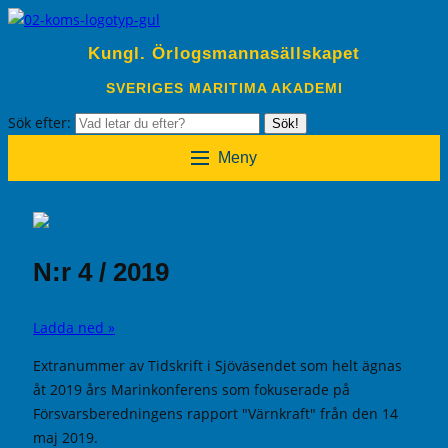
Kungl. Örlogsmannasällskapet
SVERIGES MARITIMA AKADEMI
Sök efter:
Sök!
Meny
N:r 4 / 2019
Ladda ned »
Extranummer av Tidskrift i Sjöväsendet som helt ägnas
åt 2019 års Marinkonferens som fokuserade på
Försvarsberedningens rapport "Värnkraft" från den 14
maj 2019.