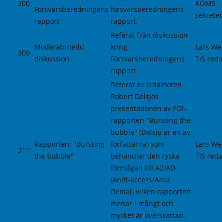
300
KÖMS
Försvarsberedningens
försvarsberedningens
sekrete
rapport
rapport.
Referat från diskussion
Moderatorledd
kring
Lars We
309
diskussion
Försvarsberedningens
TiS reda
rapport.
Referat av ledamoten
Robert Dalsjös
presentationen av FOI-
rapporten "Bursting the
bubble" (Dalsjö är en av
Rapporten: "Bursting
författarna) som
Lars We
311
the bubble"
behandlar den ryska
TiS reda
förmågan till A2/AD
(Aniti-access/Area
Denial) vilken rapporten
menar i mångt och
mycket är överskattad.