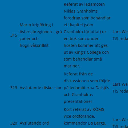
Referat av ledamoten
Niklas Granholms
föredrag som behandlar
Marin krigföring i
ett kapitel (som
östersjöregionen - grå
Granholm författat) ur
Lars We
315
zoner och
en bok som under
TiS reda
högnivåkonflikt
hösten kommer att ges
ut av King's College och
som behandlar små
mariner.
Referat från de
diskussionen som följde
Lars We
319
Avslutande diskussion
på ledamöterna Dalsjös
TiS reda
och Granholms
presentationer
Kort referat av KÖMS
vice ordförande,
Lars We
320
Avslutande ord
kommendör Bo Bergs,
TiS reda