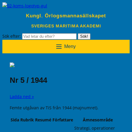
Kungl. Örlogsmannasällskapet
SVERIGES MARITIMA AKADEMI
Sök efter:
Sök!
Meny
Nr 5 / 1944
Ladda ned »
Femte utgåvan av TiS från 1944 (majnumret).
Sida
Rubrik
Resumé
Författare
Ämnesområde
Strategi, operationer