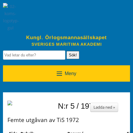
Kungl. Örlogsmannasällskapet
SVERIGES MARITIMA AKADEMI
Sök!
Meny
N:r 5 / 1972
Ladda ned »
Femte utgåvan av TiS 1972