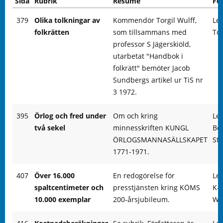
Sida
Rubrik
Resumé
För
379
Olika tolkningar av
Kommendör Torgil Wulff,
Le
folkrätten
som tillsammans med
Tor
professor S Jägerskiöld,
utarbetat "Handbok i
folkrätt" bemöter Jacob
Sundbergs artikel ur TiS nr
3 1972.
395
Örlog och fred under
Om och kring
Le
två sekel
minnesskriften KUNGL
Ber
ÖRLOGSMANNASÄLLSKAPET
Stj
1771-1971.
407
Över 16.000
En redogörelse för
Le
spaltcentimeter och
presstjänsten kring KÖMS
K-
10.000 exemplar
200-årsjubileum.
We