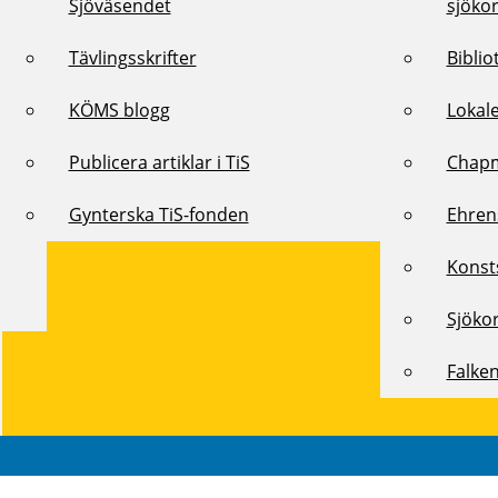
Sjöväsendet
sjöko
Tävlingsskrifter
Biblio
KÖMS blogg
Lokal
Publicera artiklar i TiS
Chap
Gynterska TiS-fonden
Ehren
Konst
Sjöko
Falke