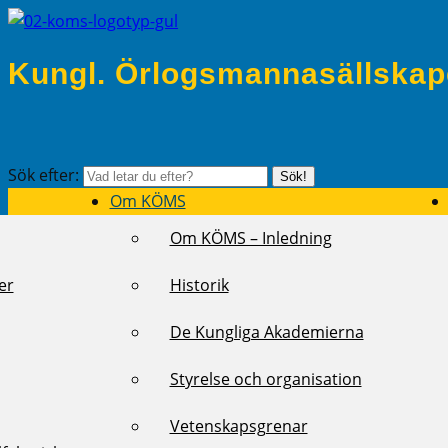
Kungl. Örlogsmannasällskap
Sök efter:
Sök!
Om KÖMS
Om KÖMS – Inledning
er
Historik
De Kungliga Akademierna
Styrelse och organisation
Vetenskapsgrenar