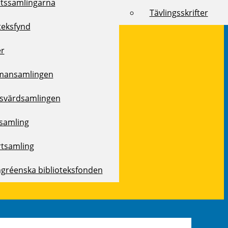
rtssamlingarna
Tävlingsskrifter
teksfynd
er
mansamlingen
svärdsamlingen
samling
rtsamling
ngréenska biblioteksfonden