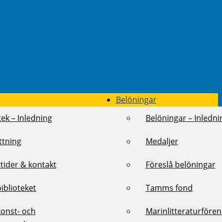
Belöningar
tek – Inledning
Belöningar – Inledni
ttning
Medaljer
tider & kontakt
Föreslå belöningar
biblioteket
Tamms fond
konst- och
Marinlitteraturföre