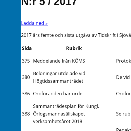
N:r 5 / 2017
Ladda ned »
2017 års femte och sista utgåva av Tidskrift i Sjöv
Sida
Rubrik
375
Meddelande från KÖMS
Proto
Belöningar utdelade vid
380
De vid
Högtidssammanträdet
386
Ordföranden har ordet
Ordför
Sammanträdesplan för Kungl.
388
Örlogsmannasällskapet
Se rub
verksamhetsåret 2018
Redakt