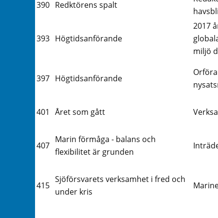
390
Redktörens spalt
havsbl
2017 å
393
Högtidsanförande
global
miljö d
Orföra
397
Högtidsanförande
nysats
401
Året som gått
Verksa
Marin förmåga - balans och
407
Inträd
flexibilitet är grunden
Sjöförsvarets verksamhet i fred och
415
Marinen
under kris