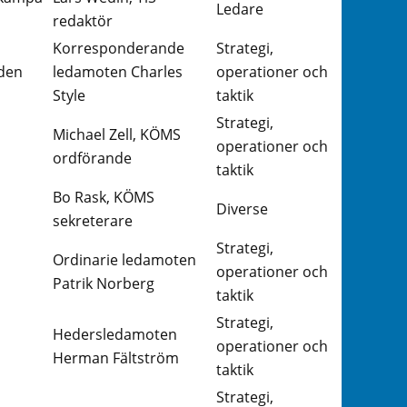
Ledare
redaktör
Korresponderande
Strategi,
 den
ledamoten Charles
operationer och
Style
taktik
Strategi,
Michael Zell, KÖMS
operationer och
ordförande
taktik
Bo Rask, KÖMS
Diverse
sekreterare
Strategi,
Ordinarie ledamoten
operationer och
Patrik Norberg
taktik
Strategi,
Hedersledamoten
operationer och
Herman Fältström
taktik
Strategi,