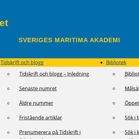
et
SVERIGES MARITIMA AKADEMI
Tidskrift och blogg
Bibliotek
Tidskrift och blogg – Inledning
Biblio
Senaste numret
Målsä
Äldre nummer
Öppet
Fristående artiklar
Sök i 
Prenumerera på Tidskrift i
Sök i 