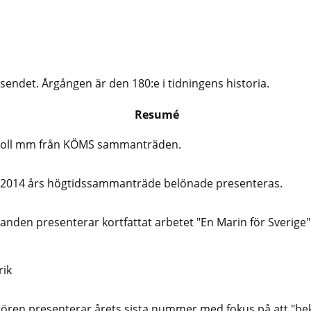
äsendet. Årgången är den 180:e i tidningens historia.
Resumé
koll mm från KÖMS sammanträden.
 2014 års högtidssammanträde belönade presenteras.
anden presenterar kortfattat arbetet "En Marin för Sverige"
rik
ören presenterar årets sista nummer med fokus på att "b