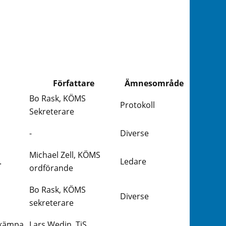
Författare
Ämnesområde
Bo Rask, KÖMS
Protokoll
Sekreterare
-
Diverse
Michael Zell, KÖMS
.
Ledare
ordförande
Bo Rask, KÖMS
Diverse
sekreterare
ekämpa
Lars Wedin, TiS