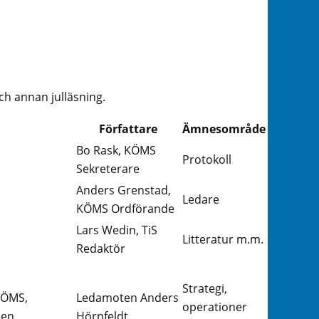
ch annan julläsning.
Författare
Ämnesområde
Bo Rask, KÖMS
Protokoll
Sekreterare
Anders Grenstad,
Ledare
KÖMS Ordförande
Lars Wedin, TiS
Litteratur m.m.
Redaktör
Strategi,
 KÖMS,
Ledamoten Anders
operationer
nen.
Hörnfeldt