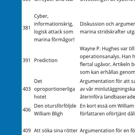
Cyber,
informationskrig,
Diskussion och argumen
381
logisk attack som
marina stridskrafter ut
marina förmågor!
Wayne P. Hughes var til
operationsanalys. Han har
391
Prediction
flertal ugåvor. Artikeln
som kan erhållas genom k
Det
Argumentation för att s
403
oproportionerliga
av vår minlutäggningska
hotet
återinföra landbaserade
Den otursförföljde
En kort essä om William
406
William Bligh
författaren oförtjänt dåli
409
Att söka sina rötter
Argumentation för en för