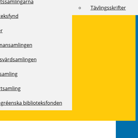
rtssamlingarna
Tävlingsskrifter
teksfynd
er
mansamlingen
svärdsamlingen
samling
rtsamling
ngréenska biblioteksfonden