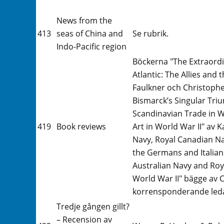
News from the
413
seas of China and
Se rubrik.
Indo-Pacific region
Böckerna "The Extraordi
Atlantic: The Allies an
Faulkner och Christopher 
Bismarck’s Singular Tri
Scandinavian Trade in W
419
Book reviews
Art in World War II" av
Navy, Royal Canadian Na
the Germans and Italians
Australian Navy and Roya
World War II" bägge av
korrensponderande led
Tredje gången gillt?
– Recension av