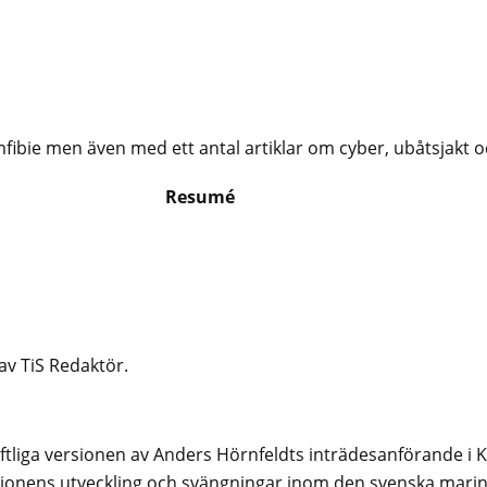
bie men även med ett antal artiklar om cyber, ubåtsjakt o
Resumé
v TiS Redaktör.
iftliga versionen av Anders Hörnfeldts inträdesanförande i
tionens utveckling och svängningar inom den svenska mari