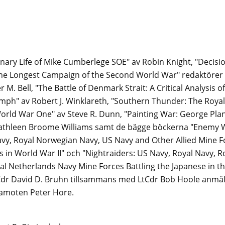
nary Life of Mike Cumberlege SOE" av Robin Knight, "Decisio
d the Longest Campaign of the Second World War" redaktöre
M. Bell, "The Battle of Denmark Strait: A Critical Analysis of
umph" av Robert J. Winklareth, "Southern Thunder: The Roya
orld War One" av Steve R. Dunn, "Painting War: George Pla
 Kathleen Broome Williams samt de bägge böckerna "Enemy 
vy, Royal Norwegian Navy, US Navy and Other Allied Mine Fo
 in World War II" och "Nightraiders: US Navy, Royal Navy, R
l Netherlands Navy Mine Forces Battling the Japanese in the
 Cdr David D. Bruhn tillsammans med LtCdr Bob Hoole anmäl
amoten Peter Hore.