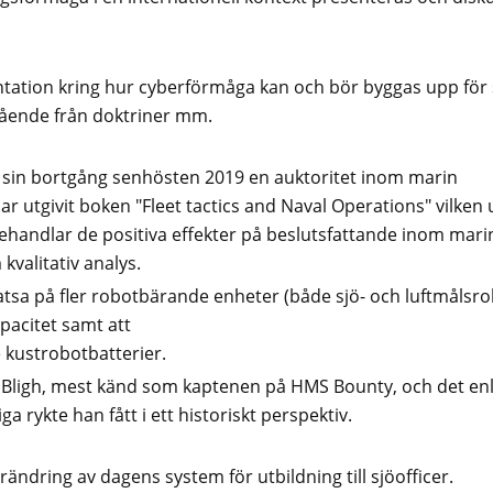
tation kring hur cyberförmåga kan och bör byggas upp för
gående från doktriner mm.
l sin bortgång senhösten 2019 en auktoritet inom marin
 utgivit boken "Fleet tactics and Naval Operations" vilken ut
 behandlar de positiva effekter på beslutsfattande inom mari
valitativ analys.
atsa på fler robotbärande enheter (både sjö- och luftmålsro
pacitet samt att
 kustrobotbatterier.
 Bligh, mest känd som kaptenen på HMS Bounty, och det enl
ga rykte han fått i ett historiskt perspektiv.
ändring av dagens system för utbildning till sjöofficer.