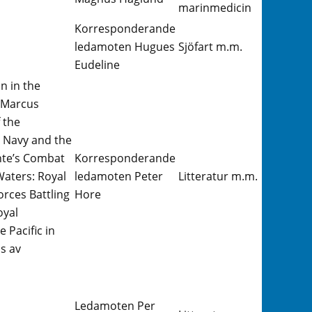
marinmedicin
Korresponderande
ledamoten Hugues
Sjöfart m.m.
Eudeline
n in the
r Marcus
 the
l Navy and the
nte’s Combat
Korresponderande
Waters: Royal
ledamoten Peter
Litteratur m.m.
rces Battling
Hore
oyal
 Pacific in
s av
Ledamoten Per