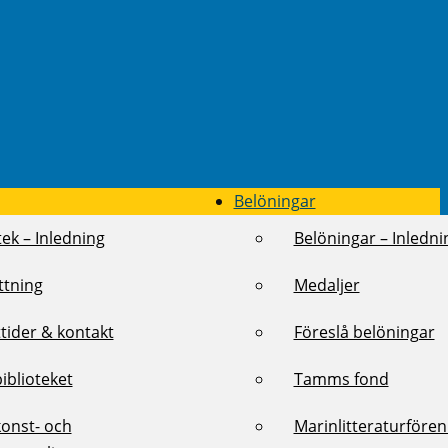
Belöningar
tek – Inledning
Belöningar – Inledni
ttning
Medaljer
tider & kontakt
Föreslå belöningar
biblioteket
Tamms fond
konst- och
Marinlitteraturföre