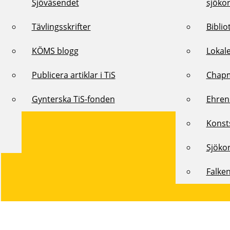
Sjöväsendet
sjöko
Tävlingsskrifter
Biblio
KÖMS blogg
Lokal
Publicera artiklar i TiS
Chap
Gynterska TiS-fonden
Ehren
Konst
Sjöko
Falke