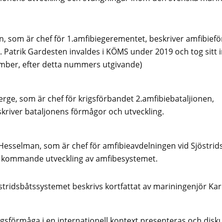
n, som är chef för 1.amfibiegerementet, beskriver amfibie
. Patrik Gardesten invaldes i KÖMS under 2019 och tog sitt i
ber, efter detta nummers utgivande)
erge, som är chef för krigsförbandet 2.amfibiebataljionen,
skriver bataljonens förmågor och utveckling.
 Hesselman, som är chef för amfibieavdelningen vid Sjöstrid
 kommande utveckling av amfibesystemet.
stridsbåtssystemet beskrivs kortfattat av mariningenjör Ka
gsförmåga i en internationell kontext presenteras och disk