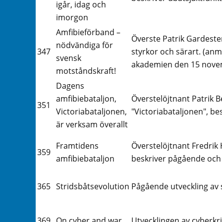
igår, idag och
imorgon
Amfibieförband –
Överste Patrik Gardeste
nödvändiga för
347
styrkor och särart. (anm
svensk
akademien den 15 novem
motståndskraft!
Dagens
amfibiebataljon,
Överstelöjtnant Patrik B
351
Victoriabataljonen,
"Victoriabataljonen", be
är verksam överallt
Framtidens
Överstelöjtnant Fredrik
359
amfibiebataljon
beskriver pågående och
365
Stridsbåtsevolution
Pågående utveckling av 
369
On cyber and war
Utvecklingen av cyberkri