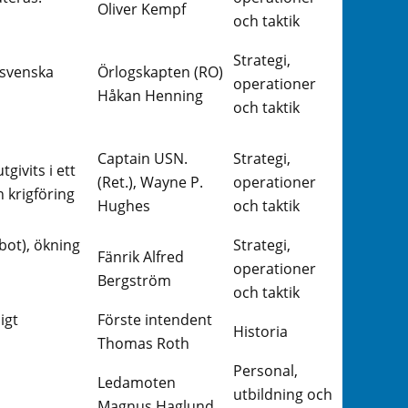
Oliver Kempf
och taktik
Strategi,
 svenska
Örlogskapten (RO)
operationer
Håkan Henning
och taktik
Captain USN.
Strategi,
givits i ett
(Ret.), Wayne P.
operationer
n krigföring
Hughes
och taktik
bot), ökning
Strategi,
Fänrik Alfred
operationer
Bergström
och taktik
igt
Förste intendent
Historia
Thomas Roth
Personal,
Ledamoten
utbildning och
Magnus Haglund