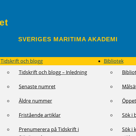
et
SVERIGES MARITIMA AKADEMI
Tidskrift och blogg
Bibliotek
Tidskrift och blogg – Inledning
Biblio
Senaste numret
Målsä
Äldre nummer
Öppet
Fristående artiklar
Sök i 
Prenumerera på Tidskrift i
Sök i 