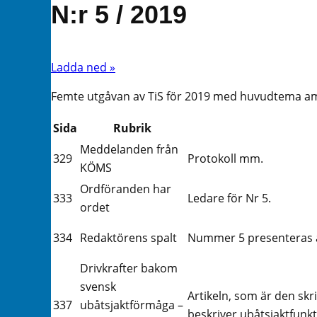
N:r 5 / 2019
Ladda ned »
Femte utgåvan av TiS för 2019 med huvudtema amfi
Sida
Rubrik
Meddelanden från
329
Protokoll mm.
KÖMS
Ordföranden har
333
Ledare för Nr 5.
ordet
334
Redaktörens spalt
Nummer 5 presenteras a
Drivkrafter bakom
svensk
Artikeln, som är den skr
337
ubåtsjaktförmåga –
beskriver ubåtsjaktfunk