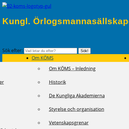
Kungl. Örlogsmannasällskap
Sök efter:
Sök!
Om KÖMS
Om KÖMS – Inledning
er
Historik
De Kungliga Akademierna
Styrelse och organisation
Vetenskapsgrenar