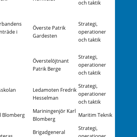
och taktik
förbandens
Strategi,
Överste Patrik
nträde i
operationer
Gardesten
och taktik
Strategi,
Överstelöjtnant
operationer
Patrik Berge
och taktik
Strategi,
sskolan
Ledamoten Fredrik
operationer
Hesselman
och taktik
Mariningenjör Karl
rl Blomberg
Maritim Teknik
Blomberg
Strategi,
Brigadgeneral
uteras.
operationer