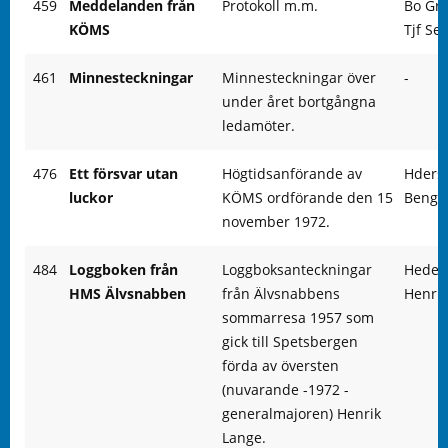
459
Meddelanden från
Protokoll m.m.
Bo Gr
KÖMS
Tjf Se
461
Minnesteckningar
Minnesteckningar över
-
under året bortgångna
ledamöter.
476
Ett försvar utan
Högtidsanförande av
Hders
luckor
KÖMS ordförande den 15
Bengt 
november 1972.
484
Loggboken från
Loggboksanteckningar
Heder
HMS Älvsnabben
från Älvsnabbens
Henrik
sommarresa 1957 som
gick till Spetsbergen
förda av översten
(nuvarande -1972 -
generalmajoren) Henrik
Lange.