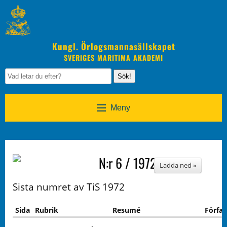
Kungl. Örlogsmannasällskapet
SVERIGES MARITIMA AKADEMI
Sök!
Meny
N:r 6 / 1972
Ladda ned »
Sista numret av TiS 1972
Sida
Rubrik
Resumé
Förfat