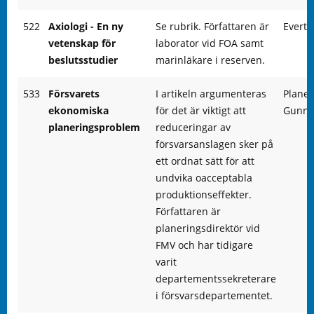
522
Axiologi - En ny
Se rubrik. Författaren är
Evert 
vetenskap för
laborator vid FOA samt
beslutsstudier
marinläkare i reserven.
533
Försvarets
I artikeln argumenteras
Planer
ekonomiska
för det är viktigt att
Gunna
planeringsproblem
reduceringar av
försvarsanslagen sker på
ett ordnat sätt för att
undvika oacceptabla
produktionseffekter.
Författaren är
planeringsdirektör vid
FMV och har tidigare
varit
departementssekreterare
i försvarsdepartementet.