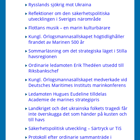
Rysslands sjökrig mot Ukraina
Reflektioner om den säkerhetspolitiska
utvecklingen i Sveriges närområde
Flottans musik – en marin kulturbärare
Kungl. Örlogsmannasällskapet högtidlighåller
firandet av Marinen 500 år
Sommarläsning om det strategiska läget i Stilla
havsregionen
Ordinarie ledamoten Erik Thedéen utsedd till
Riksbankschef
Kungl. Örlogsmannasällskapet medverkade vid
Deutsches Maritimes Instituts marinkonferens
Ledamoten Hugues Eudeline tilldelas
Academie de marines strategipris
Landkriget och det ukrainska folkets tragedi får
inte överskugga det som händer på kusten och
till havs
Säkerhetspolitisk utveckling – Särtryck ur TiS
Protokoll efter ordinarie sammanträde i