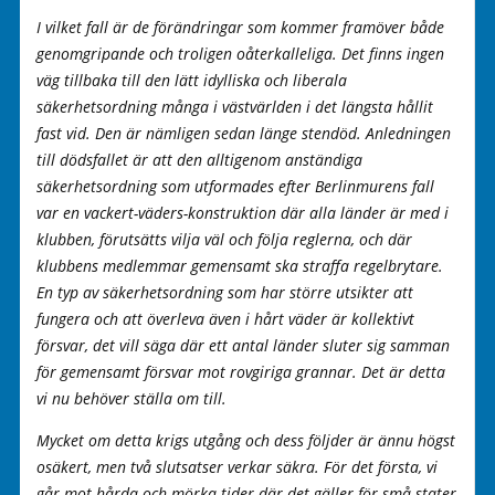
I vilket fall är de förändringar som kommer framöver både
genomgripande och troligen oåterkalleliga. Det finns ingen
väg tillbaka till den lätt idylliska och liberala
säkerhetsordning många i västvärlden i det längsta hållit
fast vid. Den är nämligen sedan länge stendöd. Anledningen
till dödsfallet är att den alltigenom anständiga
säkerhetsordning som utformades efter Berlinmurens fall
var en vackert-väders-konstruktion där alla länder är med i
klubben, förutsätts vilja väl och följa reglerna, och där
klubbens medlemmar gemensamt ska straffa regelbrytare.
En typ av säkerhetsordning som har större utsikter att
fungera och att överleva även i hårt väder är kollektivt
försvar, det vill säga där ett antal länder sluter sig samman
för gemensamt försvar mot rovgiriga grannar. Det är detta
vi nu behöver ställa om till.
Mycket om detta krigs utgång och dess följder är ännu högst
osäkert, men två slutsatser verkar säkra. För det första, vi
går mot hårda och mörka tider där det gäller för små stater