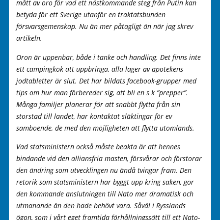
mått av oro för vad ett nästkommande steg från Putin kan
betyda för ett Sverige utanför en traktatsbunden
försvarsgemenskap. Nu än mer påtagligt än när jag skrev
artikeln.
Oron är uppenbar, både i tanke och handling. Det finns inte
ett campingkök att uppbringa, alla lager av apotekens
jodtabletter är slut. Det har bildats facebook-grupper med
tips om hur man förbereder sig, att bli en s k ”prepper”.
Många familjer planerar för att snabbt flytta från sin
storstad till landet, har kontaktat släktingar för ev
samboende, de med den möjligheten att flytta utomlands.
Vad statsministern också måste beakta är att hennes
bindande vid den alliansfria masten, försvårar och förstorar
den ändring som utvecklingen nu ändå tvingar fram. Den
retorik som statsministern har byggt upp kring saken, gör
den kommande anslutningen till Nato mer dramatisk och
utmanande än den hade behövt vara. Såväl i Rysslands
ögon, som i vårt eget framtida förhållningssätt till ett Nato-