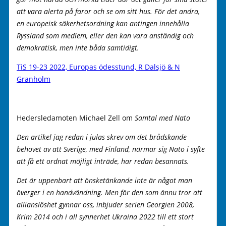
att vara alerta på faror och se om sitt hus. För det andra,
en europeisk säkerhetsordning kan antingen innehålla
Ryssland som medlem, eller den kan vara anständig och
demokratisk, men inte båda samtidigt.
TiS 19-23 2022, Europas ödesstund, R Dalsjö & N
Granholm
Hedersledamoten Michael Zell om
Samtal med Nato
Den artikel jag redan i julas skrev om det brådskande
behovet av att Sverige, med Finland, närmar sig Nato i syfte
att få ett ordnat möjligt inträde, har redan besannats.
Det är uppenbart att önsketänkande inte är något man
överger i en handvändning. Men för den som ännu tror att
allianslöshet gynnar oss, inbjuder serien Georgien 2008,
Krim 2014 och i all synnerhet Ukraina 2022 till ett stort