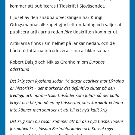
kommer att publiceras i Tidskrift i Sjöväsendet.
I ljuset av den snabba utvecklingen har Kungl.
Örlogsmannasällskapet gjort ett undantag och väljer att
publicera artiklarna redan
före
tidskriften kommer ut.
Artiklarna finns i sin helhet på länkar nedan, och de
båda författarna introducerar sina artiklar så här:
Robert Dalsjö och Niklas Granholm om
Europas
ödesstund
Det krig som Ryssland sedan 14 dagar bedriver mot Ukraina
är historiskt – det markerar det definitiva slutet på den
fredliga och optimistiska tidsålder som följde på det kalla
kriget och början på en ny tidsperiod, vars karaktär vi ännu
inte känner men som ser ut att bli ett nytt kallt krig.
Det krig som nu rasar kommer att bli den nya tidsperiodens
formativa kris, liksom Berlinblockaden och Koreakriget