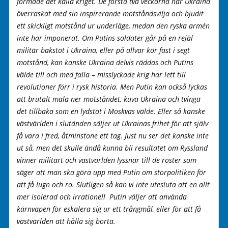
formade det kalla kriget. De första två veckorna har Ukraina
överraskat med sin inspirerande motståndsvilja och bjudit
ett skickligt motstånd ur underläge, medan den ryska armén
inte har imponerat. Om Putins soldater går på en rejäl
militär bakstöt i Ukraina, eller på allvar kör fast i segt
motstånd, kan kanske Ukraina delvis räddas och Putins
välde till och med falla – misslyckade krig har lett till
revolutioner förr i rysk historia. Men Putin kan också lyckas
att brutalt mala ner motståndet, kuva Ukraina och tvinga
det tillbaka som en lydstat i Moskvas välde. Eller så kanske
västvärlden i slutänden säljer ut Ukrainas frihet för att själv
få vara i fred, åtminstone ett tag. Just nu ser det kanske inte
ut så, men det skulle ändå kunna bli resultatet om Ryssland
vinner militärt och västvärlden lyssnar till de röster som
säger att man ska göra upp med Putin om storpolitiken för
att få lugn och ro. Slutligen så kan vi inte utesluta att en allt
mer isolerad och irrationell Putin väljer att använda
kärnvapen för eskalera sig ur ett trångmål, eller för att få
västvärlden att hålla sig borta.