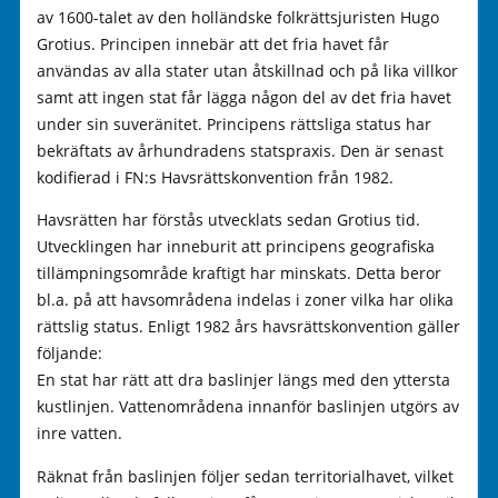
av 1600-talet av den holländske folkrättsjuristen Hugo
Grotius. Principen innebär att det fria havet får
användas av alla stater utan åtskillnad och på lika villkor
samt att ingen stat får lägga någon del av det fria havet
under sin suveränitet. Principens rättsliga status har
bekräftats av århundradens statspraxis. Den är senast
kodifierad i FN:s Havsrättskonvention från 1982.
Havsrätten har förstås utvecklats sedan Grotius tid.
Utvecklingen har inneburit att principens geografiska
tillämpningsområde kraftigt har minskats. Detta beror
bl.a. på att havsområdena indelas i zoner vilka har olika
rättslig status. Enligt 1982 års havsrättskonvention gäller
följande:
En stat har rätt att dra baslinjer längs med den yttersta
kustlinjen. Vattenområdena innanför baslinjen utgörs av
inre vatten.
Räknat från baslinjen följer sedan territorialhavet, vilket