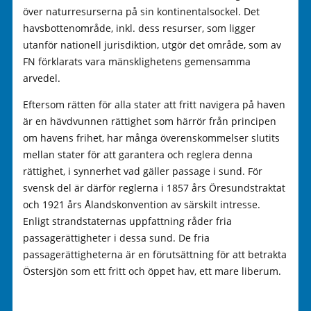
över naturresurserna på sin kontinentalsockel. Det
havsbottenområde, inkl. dess resurser, som ligger
utanför nationell jurisdiktion, utgör det område, som av
FN förklarats vara mänsklighetens gemensamma
arvedel.
Eftersom rätten för alla stater att fritt navigera på haven
är en hävdvunnen rättighet som härrör från principen
om havens frihet, har många överenskommelser slutits
mellan stater för att garantera och reglera denna
rättighet, i synnerhet vad gäller passage i sund. För
svensk del är därför reglerna i 1857 års Öresundstraktat
och 1921 års Ålandskonvention av särskilt intresse.
Enligt strandstaternas uppfattning råder fria
passagerättigheter i dessa sund. De fria
passagerättigheterna är en förutsättning för att betrakta
Östersjön som ett fritt och öppet hav, ett mare liberum.