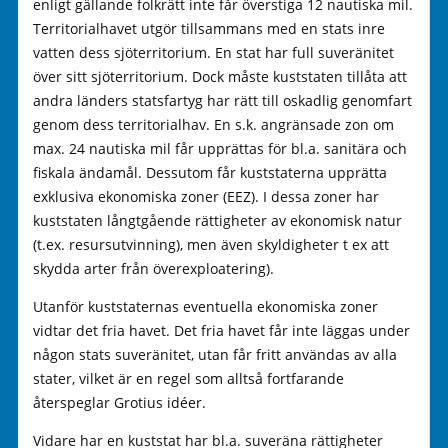
enligt gällande folkrätt inte får överstiga 12 nautiska mil.
Territorialhavet utgör tillsammans med en stats inre
vatten dess sjöterritorium. En stat har full suveränitet
över sitt sjöterritorium. Dock måste kuststaten tillåta att
andra länders statsfartyg har rätt till oskadlig genomfart
genom dess territorialhav. En s.k. angränsade zon om
max. 24 nautiska mil får upprättas för bl.a. sanitära och
fiskala ändamål. Dessutom får kuststaterna upprätta
exklusiva ekonomiska zoner (EEZ). I dessa zoner har
kuststaten långtgående rättigheter av ekonomisk natur
(t.ex. resursutvinning), men även skyldigheter t ex att
skydda arter från överexploatering).
Utanför kuststaternas eventuella ekonomiska zoner
vidtar det fria havet. Det fria havet får inte läggas under
någon stats suveränitet, utan får fritt användas av alla
stater, vilket är en regel som alltså fortfarande
återspeglar Grotius idéer.
Vidare har en kuststat har bl.a. suveräna rättigheter