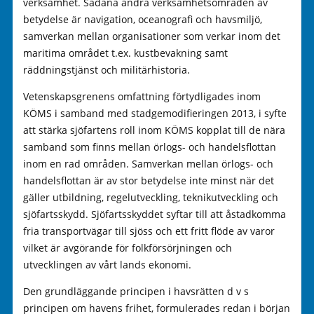
verksamhet. Sådana andra verksamhetsområden av
betydelse är navigation, oceanografi och havsmiljö,
samverkan mellan organisationer som verkar inom det
maritima området t.ex. kustbevakning samt
räddningstjänst och militärhistoria.
Vetenskapsgrenens omfattning förtydligades inom
KÖMS i samband med stadgemodifieringen 2013, i syfte
att stärka sjöfartens roll inom KÖMS kopplat till de nära
samband som finns mellan örlogs- och handelsflottan
inom en rad områden. Samverkan mellan örlogs- och
handelsflottan är av stor betydelse inte minst när det
gäller utbildning, regelutveckling, teknikutveckling och
sjöfartsskydd. Sjöfartsskyddet syftar till att åstadkomma
fria transportvägar till sjöss och ett fritt flöde av varor
vilket är avgörande för folkförsörjningen och
utvecklingen av vårt lands ekonomi.
Den grundläggande principen i havsrätten d v s
principen om havens frihet, formulerades redan i början