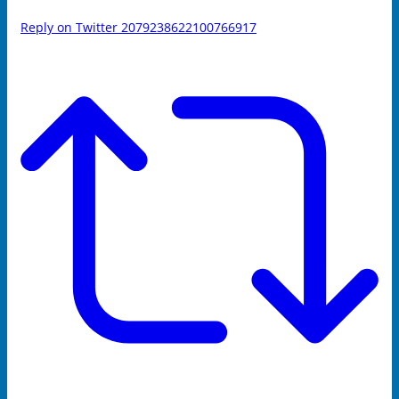
Reply on Twitter 2079238622100766917