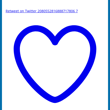
Retweet on Twitter 2080552816888717806
7