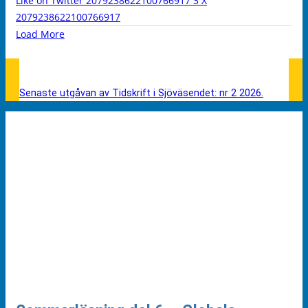
Like on Twitter 2079238622100766917
3
X
2079238622100766917
Load More
Senaste utgåvan av Tidskrift i Sjöväsendet: nr 2 2026.