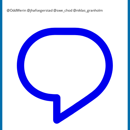
@OddWerin @jhafsegerstad @swe_chod @niklas_granholm