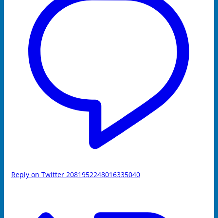
Reply on Twitter 2081952248016335040