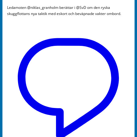
Ledamoten @niklas_granholm berättar i @SvD om den ryska
skuggflottans nya taktik med eskort och beväpnade vakter ombord.