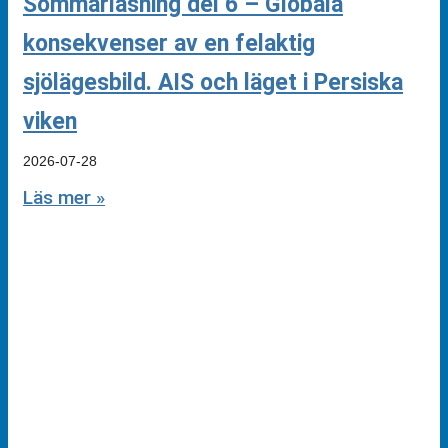
Sommarläsning del 6 – Globala
konsekvenser av en felaktig
sjölägesbild. AIS och läget i Persiska
viken
2026-07-28
Läs mer »