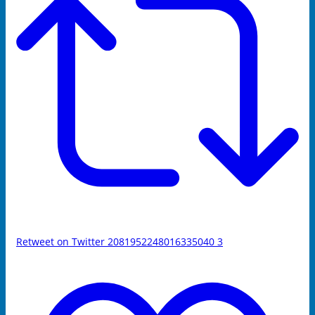
Retweet on Twitter 2081952248016335040
3