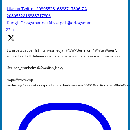
Like on Twitter 2080552816888717806
7
X
2080552816888717806
Kungl. Örlogsmannasällskapet
@orlogsman
·
23 jul
Ett arbetspapper från tankesmedjan @SWPBerlin om "White Water",
som ett sätt att definiera den arktiska och subarktiska maritima miljön.
@niklas_granholm @Swedish_Navy
https://www.swp-
berlin.org/publications/products/arbeitspapiere/SWP_WP_Adrians_WhiteWa