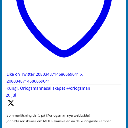
Like on Twitter 2080348714686669041
X
2080348714686669041
Kungl. Örlogsmannasällskapet
@orlogsman
·
20 jul
Sommarläsning del 5 på @orlogsman nya webbsida!
John Nisser skriver om MDO - kanske en av de kunnigaste i ämnet.