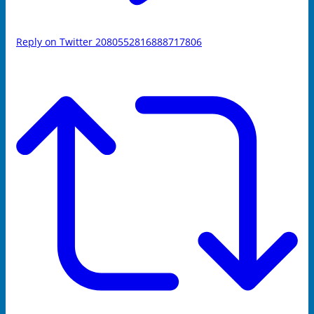
Reply on Twitter 2080552816888717806