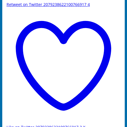
Retweet on Twitter 2079238622100766917
4