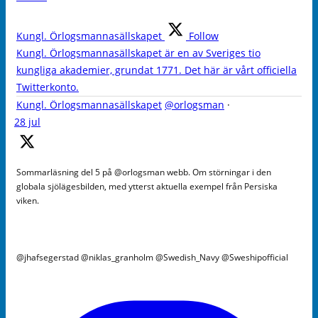
Kungl. Örlogsmannasällskapet
Follow
Kungl. Örlogsmannasällskapet är en av Sveriges tio
kungliga akademier, grundat 1771. Det här är vårt officiella
Twitterkonto.
Kungl. Örlogsmannasällskapet
@orlogsman
·
28 jul
Sommarläsning del 5 på @orlogsman webb. Om störningar i den
globala sjölägesbilden, med ytterst aktuella exempel från Persiska
viken.
@jhafsegerstad @niklas_granholm @Swedish_Navy @Sweshipofficial