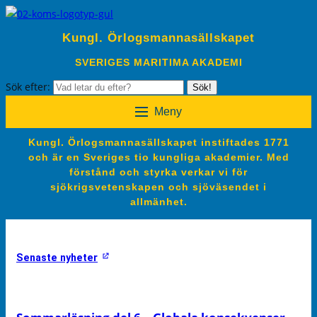
Kungl. Örlogsmannasällskapet
SVERIGES MARITIMA AKADEMI
Sök efter:
Sök!
Meny
Kungl. Örlogsmannasällskapet instiftades 1771
och är en Sveriges tio kungliga akademier. Med
förstånd och styrka verkar vi för
sjökrigsvetenskapen och sjöväsendet i
allmänhet.
Senaste nyheter