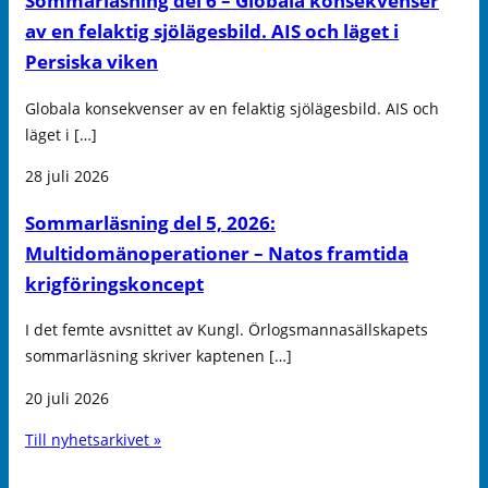
Sommarläsning del 6 – Globala konsekvenser
av en felaktig sjölägesbild. AIS och läget i
Persiska viken
Globala konsekvenser av en felaktig sjölägesbild. AIS och
läget i […]
28 juli 2026
Sommarläsning del 5, 2026:
Multidomänoperationer – Natos framtida
krigföringskoncept
I det femte avsnittet av Kungl. Örlogsmannasällskapets
sommarläsning skriver kaptenen […]
20 juli 2026
Till nyhetsarkivet »