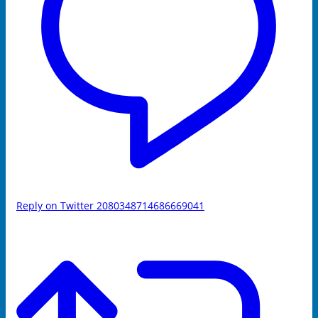
Reply on Twitter 2080348714686669041