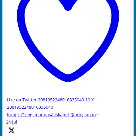
Like on Twitter 2081952248016335040
10
X
2081952248016335040
Kungl. Örlogsmannasällskapet
@orlogsman
·
24 jul