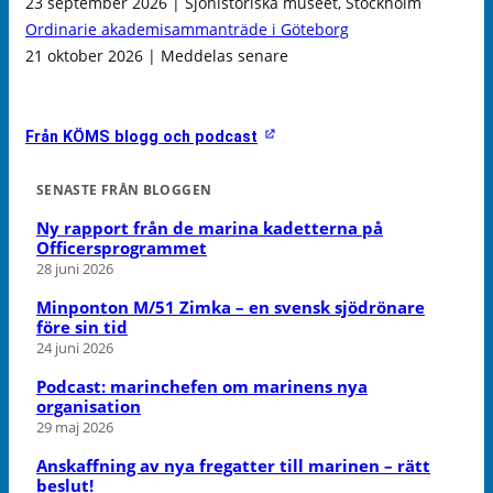
23 september 2026 | Sjöhistoriska museet, Stockholm
Ordinarie akademisammanträde i Göteborg
21 oktober 2026 | Meddelas senare
Från KÖMS blogg och podcast
SENASTE FRÅN BLOGGEN
Ny rapport från de marina kadetterna på
Officersprogrammet
28 juni 2026
Minponton M/51 Zimka – en svensk sjödrönare
före sin tid
24 juni 2026
Podcast: marinchefen om marinens nya
organisation
29 maj 2026
Anskaffning av nya fregatter till marinen – rätt
beslut!