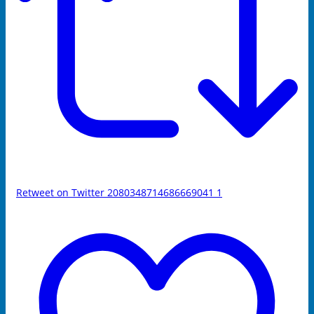
Retweet on Twitter 2080348714686669041
1