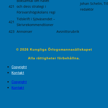
Boksamtal om havet
Johan Schelin, Ti
421
och dess strategi i
redaktör
Försvarshögskolans regi
Tidskrift i Sjöväsendet –
421
Skrivrekommendtioner
423
Annonser
Avsnittsrubrik
© 2026 Kungliga Örlogsmannasällskapet
Alla rättigheter förbehållna.
Copyright
Kontakt
Copyright
Kontakt