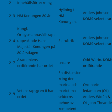
211
Innehållsförteckning
Hyllning till
Anders Johnson,
213
HM Konungen 80 år
HM
KÖMS sekreterar
Konungen.
Kungl.
Örlogsmannasällskapet
Anders Johnson,
214
uppvaktade Hans
Se rubrik
KÖMS sekreterar
Majestät Konungen på
80-årsdagen
Akademiens
Odd Werin, KÖM
217
Ledare
ordförande har ordet
ordförande
En diskussion
kring den
marina och
Ordinarie
Vetenskapsgren II har
mariotima
ledamoten (OL)
219
ordet
sektorns
Anders Widén &
behov av
OL John Theande
kompetent