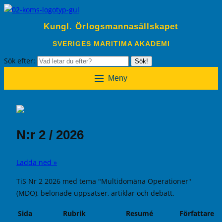
Kungl. Örlogsmannasällskapet
SVERIGES MARITIMA AKADEMI
Sök efter:
Sök!
Meny
N:r 2 / 2026
Ladda ned »
TiS Nr 2 2026 med tema "Multidomäna Operationer"
(MDO), belönade uppsatser, artiklar och debatt.
Sida
Rubrik
Resumé
Författare