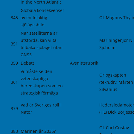
in the North Atlantic
Globala konsekvenser
345
av en felaktig
OL Magnus Thyli
sjölägesbild
När satelliterna är
utstörda, kan vi ta
Mariningenjör Ni
351
tillbaka sjöläget utan
Sjöholm
GNSS
359
Debatt
Avsnittsrubrik
Vi måste se den
Örlogskapten
vetenskapliga
361
(tekn.dr.) Mårten
beredskapen som en
Silvanius
strategisk förmåga
Vad är Sveriges roll i
Hedersledamote
379
Nato?
(HL) Dick Börjess
OL Carl Gustav
383
Marinen år 2035?