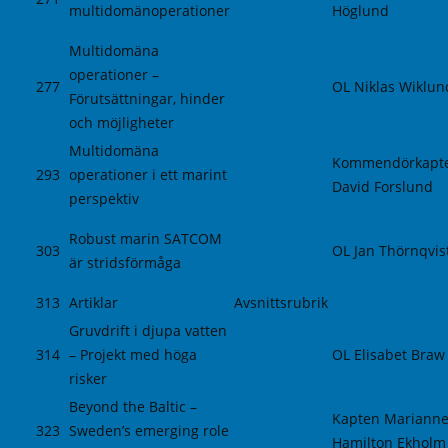
multidomänoperationer
Höglund
Multidomäna
operationer –
277
OL Niklas Wiklun
Förutsättningar, hinder
och möjligheter
Multidomäna
Kommendörkapt
293
operationer i ett marint
David Forslund
perspektiv
Robust marin SATCOM
303
OL Jan Thörnqvis
är stridsförmåga
313
Artiklar
Avsnittsrubrik
Gruvdrift i djupa vatten
314
– Projekt med höga
OL Elisabet Braw
risker
Beyond the Baltic –
Kapten Mariann
323
Sweden’s emerging role
Hamilton Ekholm