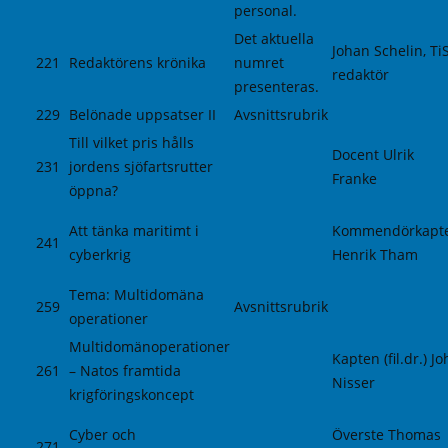
personal.
Det aktuella
Johan Schelin, Ti
221
Redaktörens krönika
numret
redaktör
presenteras.
229
Belönade uppsatser II
Avsnittsrubrik
Till vilket pris hålls
Docent Ulrik
231
jordens sjöfartsrutter
Franke
öppna?
Att tänka maritimt i
Kommendörkapt
241
cyberkrig
Henrik Tham
Tema: Multidomäna
259
Avsnittsrubrik
operationer
Multidomänoperationer
Kapten (fil.dr.) J
261
– Natos framtida
Nisser
krigföringskoncept
Cyber och
Överste Thomas
271