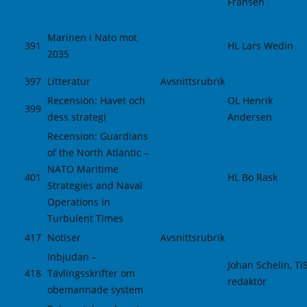
Fransén
Marinen i Nato mot
391
HL Lars Wedin
2035
397
Litteratur
Avsnittsrubrik
Recension: Havet och
OL Henrik
399
dess strategi
Andersen
Recension: Guardians
of the North Atlantic –
NATO Maritime
401
HL Bo Rask
Strategies and Naval
Operations in
Turbulent Times
417
Notiser
Avsnittsrubrik
Inbjudan –
Johan Schelin, Ti
418
Tävlingsskrifter om
redaktör
obemannade system