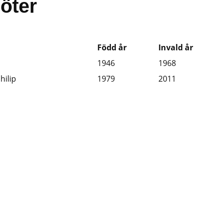
öter
Född år
Invald år
1946
1968
hilip
1979
2011