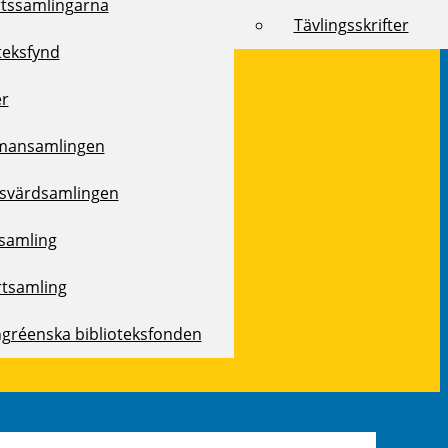
rtssamlingarna
Tävlingsskrifter
teksfynd
er
mansamlingen
svärdsamlingen
samling
rtsamling
ngréenska biblioteksfonden