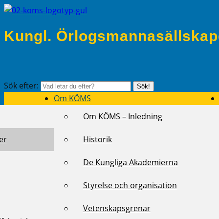
Kungl. Örlogsmannasällskap
Sök efter:
Sök!
Om KÖMS
Om KÖMS – Inledning
er
Historik
De Kungliga Akademierna
Styrelse och organisation
Vetenskapsgrenar