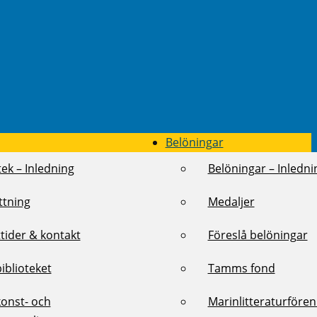
Belöningar
tek – Inledning
Belöningar – Inledni
ttning
Medaljer
tider & kontakt
Föreslå belöningar
biblioteket
Tamms fond
konst- och
Marinlitteraturföre