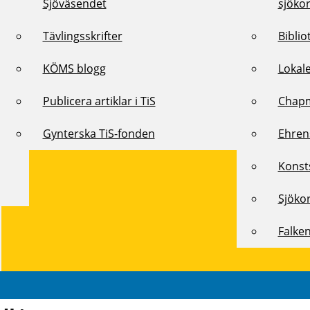
Sjöväsendet
sjöko
Tävlingsskrifter
Biblio
KÖMS blogg
Lokal
Publicera artiklar i TiS
Chap
Gynterska TiS-fonden
Ehren
Konst
Sjöko
Falke