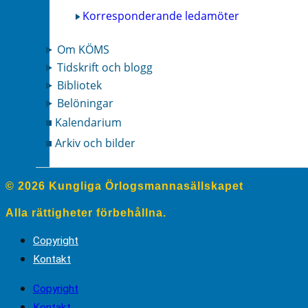
Korresponderande ledamöter
Om KÖMS
Tidskrift och blogg
Bibliotek
Belöningar
Kalendarium
Arkiv och bilder
© 2026 Kungliga Örlogsmannasällskapet
Alla rättigheter förbehållna.
Copyright
Kontakt
Copyright
Kontakt