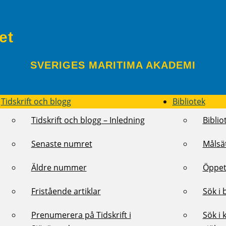
et
SVERIGES MARITIMA AKADEMI
Tidskrift och blogg
Bibliotek
Tidskrift och blogg – Inledning
Biblio
Senaste numret
Målsä
Äldre nummer
Öppet
Fristående artiklar
Sök i 
Prenumerera på Tidskrift i
Sök i 