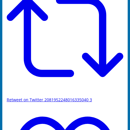
Retweet on Twitter 2081952248016335040
3