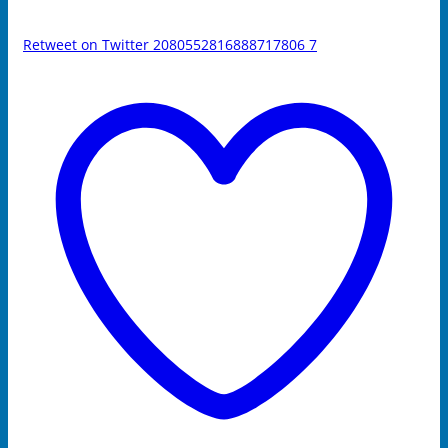
Retweet on Twitter 2080552816888717806
7