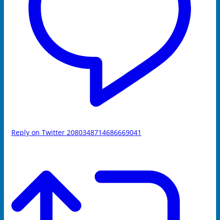
Reply on Twitter 2080348714686669041