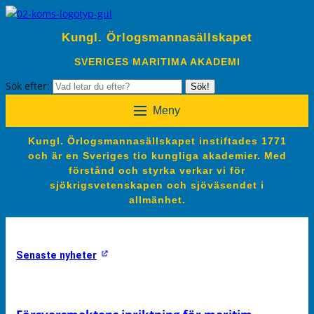
Kungl. Örlogsmannasällskapet
SVERIGES MARITIMA AKADEMI
Sök efter:
Sök!
Meny
Kungl. Örlogsmannasällskapet instiftades 1771
och är en Sveriges tio kungliga akademier. Med
förstånd och styrka verkar vi för
sjökrigsvetenskapen och sjöväsendet i
allmänhet.
Senaste nyheter