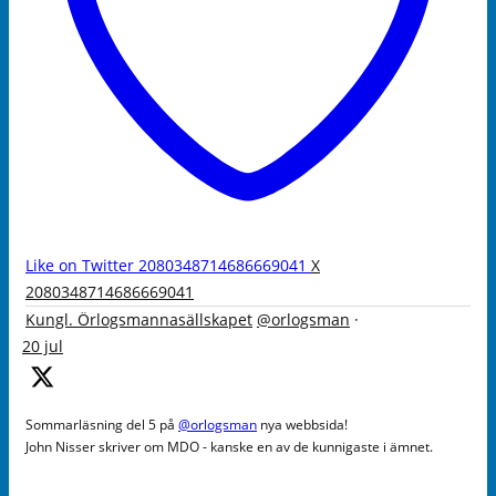
Like on Twitter 2080348714686669041
X
2080348714686669041
Kungl. Örlogsmannasällskapet
@orlogsman
·
20 jul
Sommarläsning del 5 på
@orlogsman
nya webbsida!
John Nisser skriver om MDO - kanske en av de kunnigaste i ämnet.