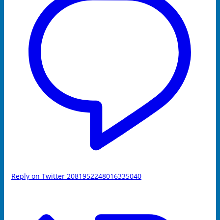
Reply on Twitter 2081952248016335040