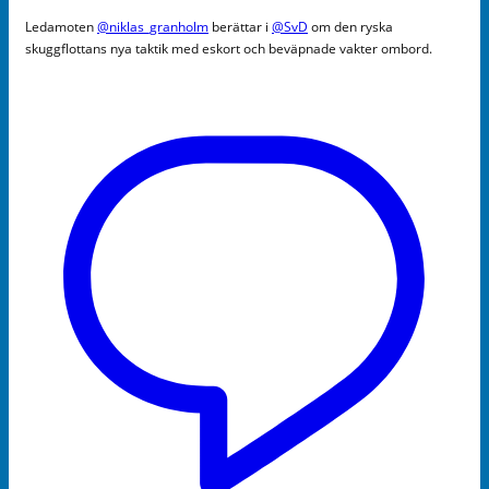
Ledamoten
@niklas_granholm
berättar i
@SvD
om den ryska
skuggflottans nya taktik med eskort och beväpnade vakter ombord.