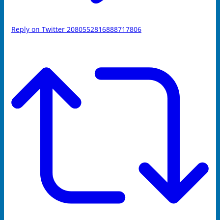
Reply on Twitter 2080552816888717806