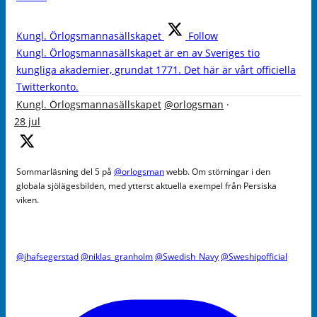
Kungl. Örlogsmannasällskapet
Follow
Kungl. Örlogsmannasällskapet är en av Sveriges tio
kungliga akademier, grundat 1771. Det här är vårt officiella
Twitterkonto.
Kungl. Örlogsmannasällskapet
@orlogsman
·
28 jul
Sommarläsning del 5 på
@orlogsman
webb. Om störningar i den
globala sjölägesbilden, med ytterst aktuella exempel från Persiska
viken.
@jhafsegerstad
@niklas_granholm
@Swedish_Navy
@Sweshipofficial