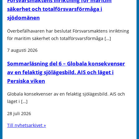
Försvarsmaktens inriktning för maritim
säkerhet och totalförsvarsförmåga i
sjödomänen
Överbefälhavaren har beslutat Försvarsmaktens inriktning
för maritim säkerhet och totalförsvarsförmåga […]
7 augusti 2026
Sommarläsning del 6 – Globala konsekvenser
av en felaktig sjölägesbild. AIS och läget i
Persiska viken
Globala konsekvenser av en felaktig sjölägesbild. AIS och
läget i […]
28 juli 2026
Till nyhetsarkivet »