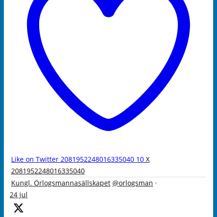
Like on Twitter 2081952248016335040
10
X
2081952248016335040
Kungl. Örlogsmannasällskapet
@orlogsman
·
24 jul