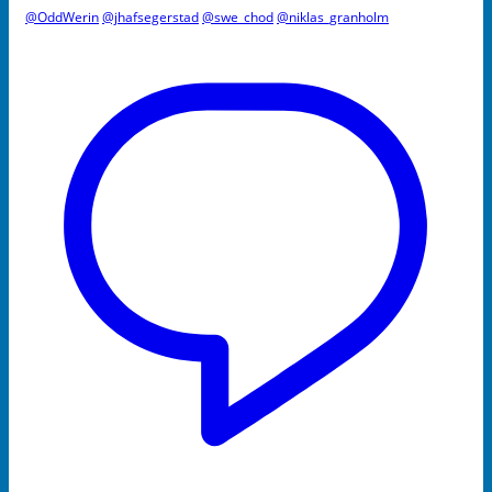
@OddWerin
@jhafsegerstad
@swe_chod
@niklas_granholm