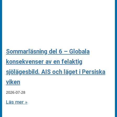
Sommarläsning del 6 – Globala
konsekvenser av en felaktig
sjölägesbild. AIS och läget i Persiska
viken
2026-07-28
Läs mer »