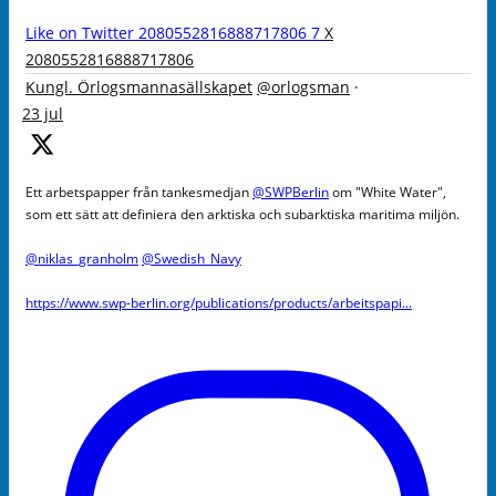
Like on Twitter 2080552816888717806
7
X
2080552816888717806
Kungl. Örlogsmannasällskapet
@orlogsman
·
23 jul
Ett arbetspapper från tankesmedjan
@SWPBerlin
om "White Water",
som ett sätt att definiera den arktiska och subarktiska maritima miljön.
@niklas_granholm
@Swedish_Navy
https://www.swp-berlin.org/publications/products/arbeitspapi...