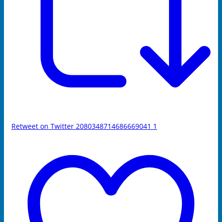
Retweet on Twitter 2080348714686669041
1