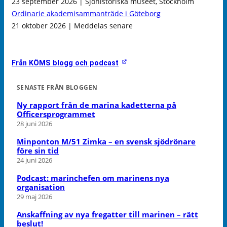
23 september 2026 | Sjöhistoriska museet, Stockholm
Ordinarie akademisammanträde i Göteborg
21 oktober 2026 | Meddelas senare
Från KÖMS blogg och podcast
SENASTE FRÅN BLOGGEN
Ny rapport från de marina kadetterna på
Officersprogrammet
28 juni 2026
Minponton M/51 Zimka – en svensk sjödrönare
före sin tid
24 juni 2026
Podcast: marinchefen om marinens nya
organisation
29 maj 2026
Anskaffning av nya fregatter till marinen – rätt
beslut!