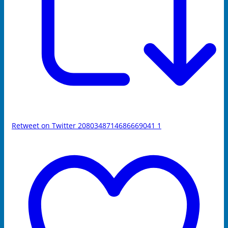
Retweet on Twitter 2080348714686669041
1