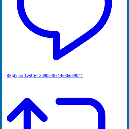
Reply on Twitter 2080348714686669041