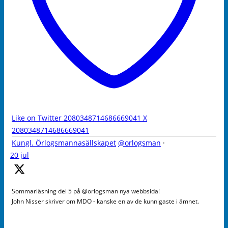
Like on Twitter 2080348714686669041
X
2080348714686669041
Kungl. Örlogsmannasällskapet
@orlogsman
·
20 jul
Sommarläsning del 5 på @orlogsman nya webbsida!
John Nisser skriver om MDO - kanske en av de kunnigaste i ämnet.