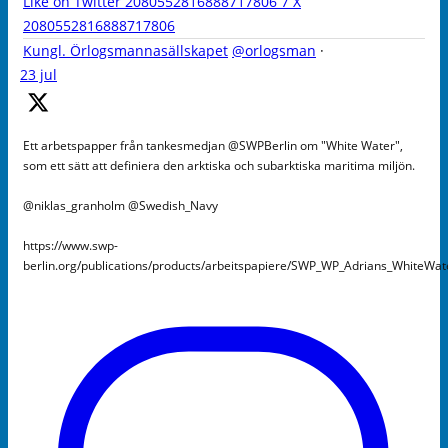
Like on Twitter 2080552816888717806
7
X
2080552816888717806
Kungl. Örlogsmannasällskapet
@orlogsman
·
23 jul
Ett arbetspapper från tankesmedjan @SWPBerlin om "White Water",
som ett sätt att definiera den arktiska och subarktiska maritima miljön.
@niklas_granholm @Swedish_Navy
https://www.swp-
berlin.org/publications/products/arbeitspapiere/SWP_WP_Adrians_WhiteWa