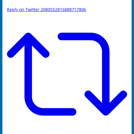
Reply on Twitter 2080552816888717806