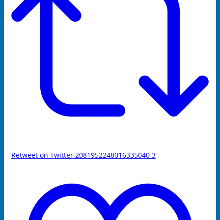
Retweet on Twitter 2081952248016335040
3