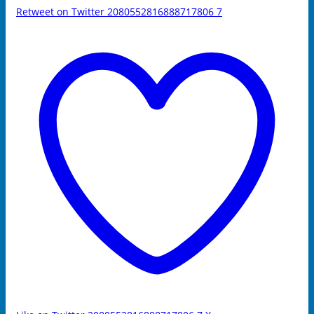
Retweet on Twitter 2080552816888717806
7