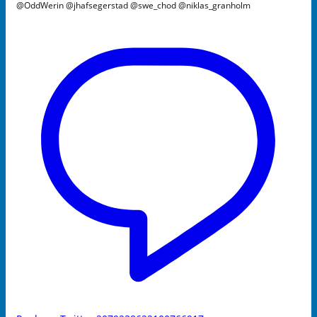
@OddWerin @jhafsegerstad @swe_chod @niklas_granholm