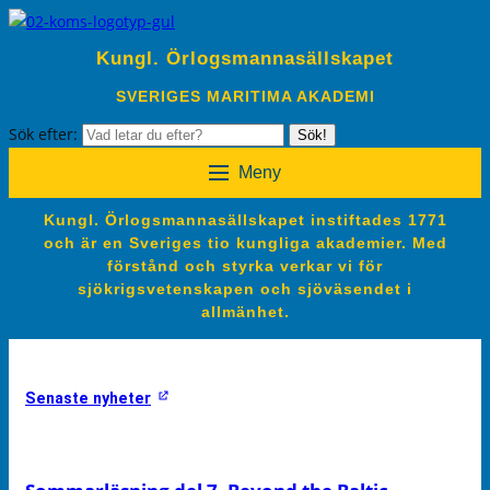
Kungl. Örlogsmannasällskapet
SVERIGES MARITIMA AKADEMI
Sök efter:
Sök!
Meny
Kungl. Örlogsmannasällskapet instiftades 1771
och är en Sveriges tio kungliga akademier. Med
förstånd och styrka verkar vi för
sjökrigsvetenskapen och sjöväsendet i
allmänhet.
Senaste nyheter