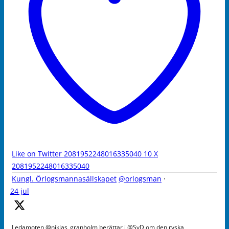
Like on Twitter 2081952248016335040
10
X
2081952248016335040
Kungl. Örlogsmannasällskapet
@orlogsman
·
24 jul
Ledamoten @niklas_granholm berättar i @SvD om den ryska