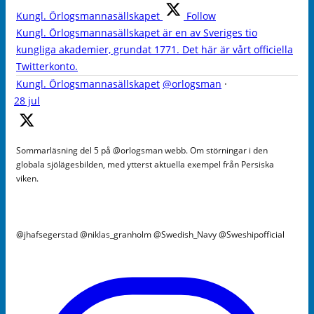
Kungl. Örlogsmannasällskapet
Follow
Kungl. Örlogsmannasällskapet är en av Sveriges tio
kungliga akademier, grundat 1771. Det här är vårt officiella
Twitterkonto.
Kungl. Örlogsmannasällskapet
@orlogsman
·
28 jul
Sommarläsning del 5 på @orlogsman webb. Om störningar i den
globala sjölägesbilden, med ytterst aktuella exempel från Persiska
viken.
@jhafsegerstad @niklas_granholm @Swedish_Navy @Sweshipofficial