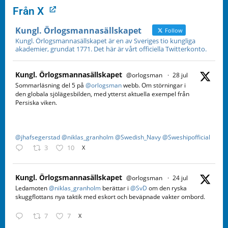
Från X
Kungl. Örlogsmannasällskapet
Follow
Kungl. Örlogsmannasällskapet är en av Sveriges tio kungliga
akademier, grundat 1771. Det här är vårt officiella Twitterkonto.
Kungl. Örlogsmannasällskapet
@orlogsman
·
28 jul
Sommarläsning del 5 på
@orlogsman
webb. Om störningar i
den globala sjölägesbilden, med ytterst aktuella exempel från
Persiska viken.
@jhafsegerstad
@niklas_granholm
@Swedish_Navy
@Sweshipofficial
3
10
X
Kungl. Örlogsmannasällskapet
@orlogsman
·
24 jul
Ledamoten
@niklas_granholm
berättar i
@SvD
om den ryska
skuggflottans nya taktik med eskort och beväpnade vakter ombord.
7
7
X