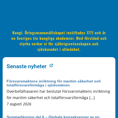
Kungl. Örlogsmannasällskapet instiftades 1771 och är
en Sveriges tio kungliga akademier. Med förstånd och
styrka verkar vi för sjökrigsvetenskapen och
sjöväsendet i allmänhet.
Senaste nyheter
Försvarsmaktens inriktning för maritim säkerhet och
totalförsvarsförmåga i sjödomänen
Överbefälhavaren har beslutat Försvarsmaktens inriktning
för maritim säkerhet och totalförsvarsförmåga […]
7 augusti 2026
Sommarläsning del 6 – Globala konsekvenser av en