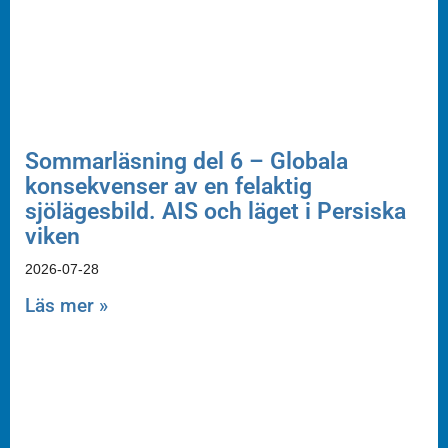
Sommarläsning del 6 – Globala
konsekvenser av en felaktig
sjölägesbild. AIS och läget i Persiska
viken
2026-07-28
Läs mer »