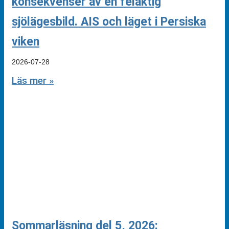
konsekvenser av en felaktig
sjölägesbild. AIS och läget i Persiska
viken
2026-07-28
Läs mer »
Sommarläsning del 5, 2026: