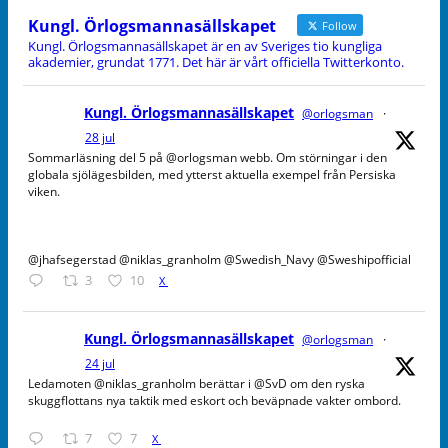
Kungl. Örlogsmannasällskapet
Follow
Kungl. Örlogsmannasällskapet är en av Sveriges tio kungliga
akademier, grundat 1771. Det här är vårt officiella Twitterkonto.
Kungl. Örlogsmannasällskapet
@orlogsman
·
28 jul
Sommarläsning del 5 på @orlogsman webb. Om störningar i den
globala sjölägesbilden, med ytterst aktuella exempel från Persiska
viken.
@jhafsegerstad @niklas_granholm @Swedish_Navy @Sweshipofficial
3
10
X
Kungl. Örlogsmannasällskapet
@orlogsman
·
24 jul
Ledamoten @niklas_granholm berättar i @SvD om den ryska
skuggflottans nya taktik med eskort och beväpnade vakter ombord.
7
7
X