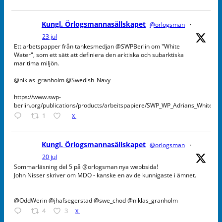
Kungl. Örlogsmannasällskapet
@orlogsman
·
23 jul
Ett arbetspapper från tankesmedjan @SWPBerlin om "White
Water", som ett sätt att definiera den arktiska och subarktiska
maritima miljön.
@niklas_granholm @Swedish_Navy
https://www.swp-
berlin.org/publications/products/arbeitspapiere/SWP_WP_Adrians_WhiteW
1
X
Kungl. Örlogsmannasällskapet
@orlogsman
·
20 jul
Sommarläsning del 5 på @orlogsman nya webbsida!
John Nisser skriver om MDO - kanske en av de kunnigaste i ämnet.
@OddWerin @jhafsegerstad @swe_chod @niklas_granholm
4
3
X