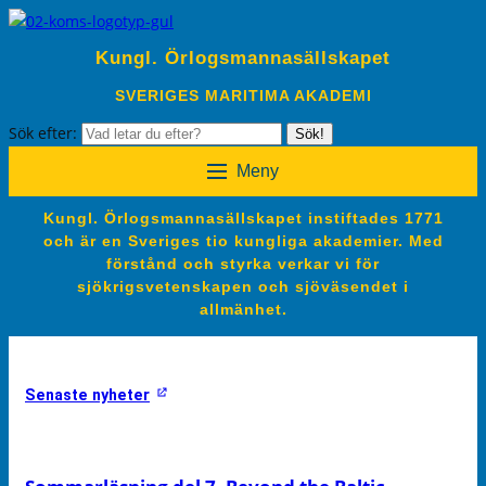
Kungl. Örlogsmannasällskapet
SVERIGES MARITIMA AKADEMI
Sök efter:
Sök!
Meny
Kungl. Örlogsmannasällskapet instiftades 1771
och är en Sveriges tio kungliga akademier. Med
förstånd och styrka verkar vi för
sjökrigsvetenskapen och sjöväsendet i
allmänhet.
Senaste nyheter