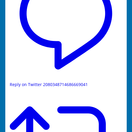
Reply on Twitter 2080348714686669041