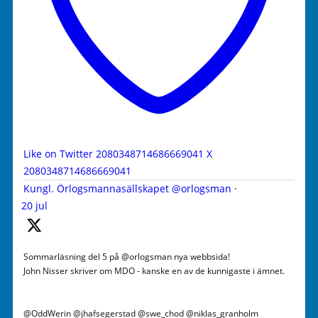
Like on Twitter 2080348714686669041
X
2080348714686669041
Kungl. Örlogsmannasällskapet
@orlogsman
·
20 jul
Sommarläsning del 5 på @orlogsman nya webbsida!
John Nisser skriver om MDO - kanske en av de kunnigaste i ämnet.
@OddWerin @jhafsegerstad @swe_chod @niklas_granholm