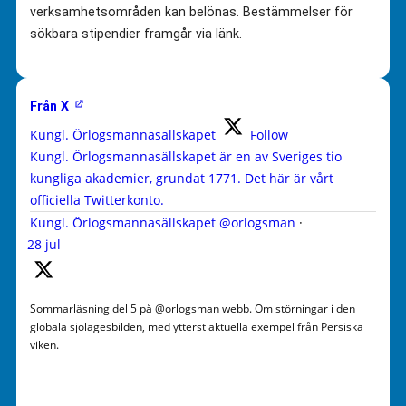
verksamhetsområden kan belönas. Bestämmelser för
sökbara stipendier framgår via länk.
Från X
Kungl. Örlogsmannasällskapet
Follow
Kungl. Örlogsmannasällskapet är en av Sveriges tio
kungliga akademier, grundat 1771. Det här är vårt
officiella Twitterkonto.
Kungl. Örlogsmannasällskapet
@orlogsman
·
28 jul
Sommarläsning del 5 på @orlogsman webb. Om störningar i den
globala sjölägesbilden, med ytterst aktuella exempel från Persiska
viken.