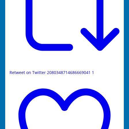
Retweet on Twitter 2080348714686669041
1