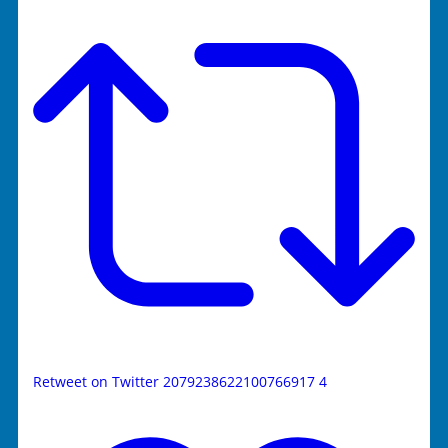
Retweet on Twitter 2079238622100766917
4