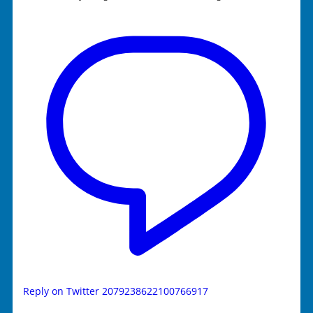
Reply on Twitter 2079238622100766917