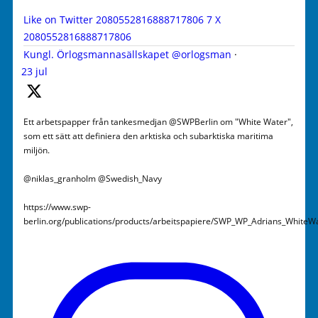
Like on Twitter 2080552816888717806
7
X
2080552816888717806
Kungl. Örlogsmannasällskapet
@orlogsman
·
23 jul
Ett arbetspapper från tankesmedjan @SWPBerlin om "White Water",
som ett sätt att definiera den arktiska och subarktiska maritima
miljön.
@niklas_granholm @Swedish_Navy
https://www.swp-
berlin.org/publications/products/arbeitspapiere/SWP_WP_Adrians_WhiteW