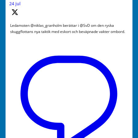
24 jul
Ledamoten @niklas_granholm berättar i @SvD om den ryska
skuggflottans nya taktik med eskort och beväpnade vakter ombord.