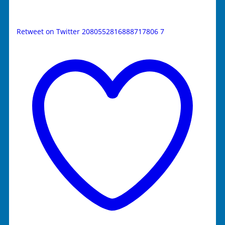
Retweet on Twitter 2080552816888717806
7