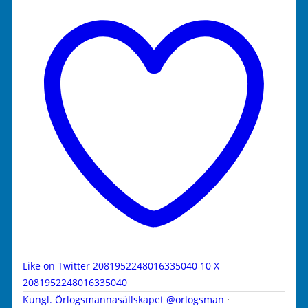
Like on Twitter 2081952248016335040
10
X
2081952248016335040
Kungl. Örlogsmannasällskapet
@orlogsman
·