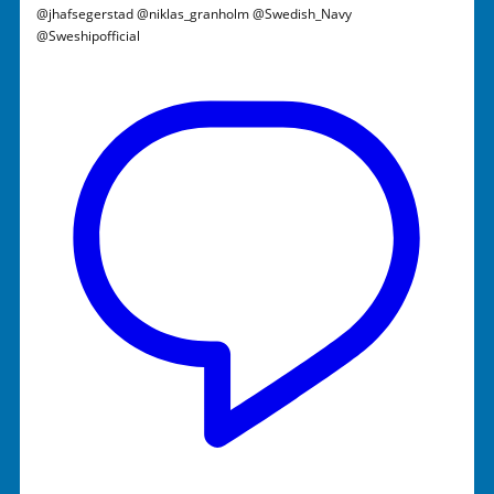
@jhafsegerstad @niklas_granholm @Swedish_Navy
@Sweshipofficial