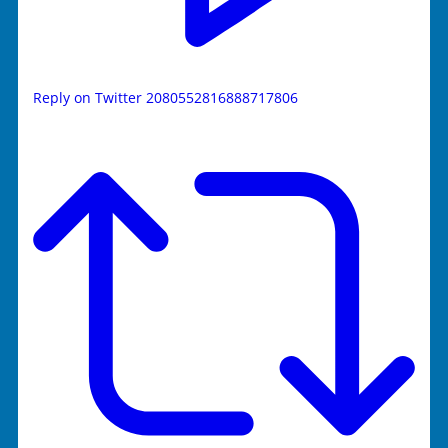
Reply on Twitter 2080552816888717806