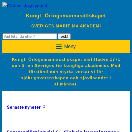
Kungl. Örlogsmannasällskapet
SVERIGES MARITIMA AKADEMI
Sök
Sök!
efter:
Meny
Kungl. Örlogsmannasällskapet instiftades 1771
och är en Sveriges tio kungliga akademier. Med
förstånd och styrka verkar vi för
sjökrigsvetenskapen och sjöväsendet i
allmänhet.
Senaste nyheter