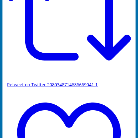
Retweet on Twitter 2080348714686669041
1