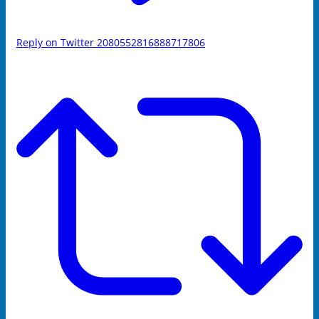
Reply on Twitter 2080552816888717806