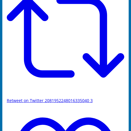
Retweet on Twitter 2081952248016335040
3