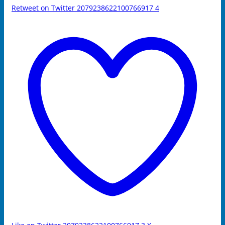
Retweet on Twitter 2079238622100766917
4