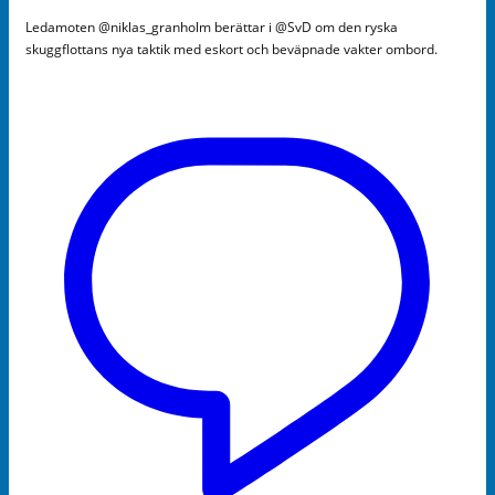
Ledamoten @niklas_granholm berättar i @SvD om den ryska
skuggflottans nya taktik med eskort och beväpnade vakter ombord.