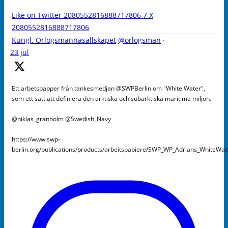
Like on Twitter 2080552816888717806
7
X
2080552816888717806
Kungl. Örlogsmannasällskapet
@orlogsman
·
23 jul
Ett arbetspapper från tankesmedjan @SWPBerlin om "White Water",
som ett sätt att definiera den arktiska och subarktiska maritima miljön.
@niklas_granholm @Swedish_Navy
https://www.swp-
berlin.org/publications/products/arbeitspapiere/SWP_WP_Adrians_WhiteWa