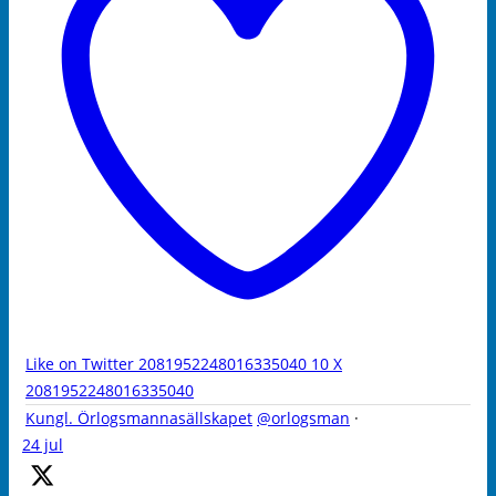
Like on Twitter 2081952248016335040
10
X
2081952248016335040
Kungl. Örlogsmannasällskapet
@orlogsman
·
24 jul