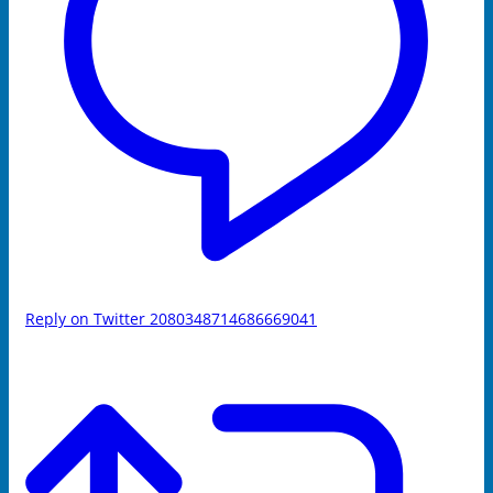
Reply on Twitter 2080348714686669041