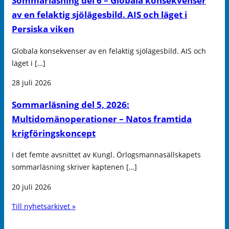
Sommarläsning del 6 – Globala konsekvenser
av en felaktig sjölägesbild. AIS och läget i
Persiska viken
Globala konsekvenser av en felaktig sjölägesbild. AIS och
läget i […]
28 juli 2026
Sommarläsning del 5, 2026:
Multidomänoperationer – Natos framtida
krigföringskoncept
I det femte avsnittet av Kungl. Örlogsmannasällskapets
sommarläsning skriver kaptenen […]
20 juli 2026
Till nyhetsarkivet »