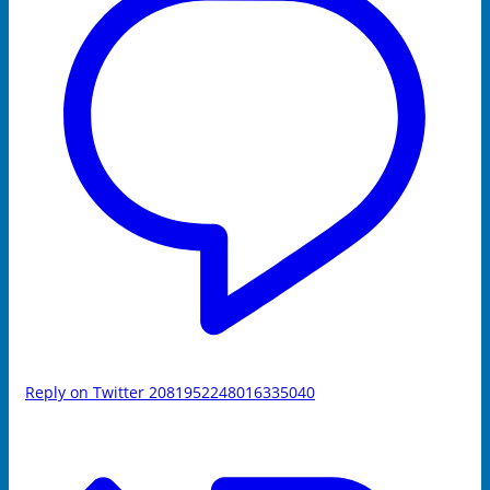
Reply on Twitter 2081952248016335040