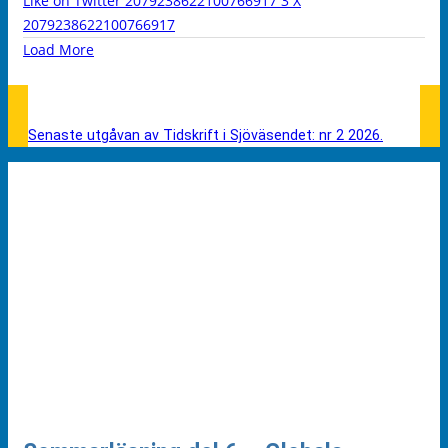
Like on Twitter 2079238622100766917
3
X
2079238622100766917
Load More
Senaste utgåvan av Tidskrift i Sjöväsendet: nr 2 2026.