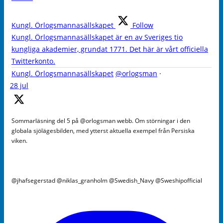
Kungl. Örlogsmannasällskapet
Follow
Kungl. Örlogsmannasällskapet är en av Sveriges tio
kungliga akademier, grundat 1771. Det här är vårt officiella
Twitterkonto.
Kungl. Örlogsmannasällskapet
@orlogsman
·
28 jul
Sommarläsning del 5 på @orlogsman webb. Om störningar i den
globala sjölägesbilden, med ytterst aktuella exempel från Persiska
viken.
@jhafsegerstad @niklas_granholm @Swedish_Navy @Sweshipofficial