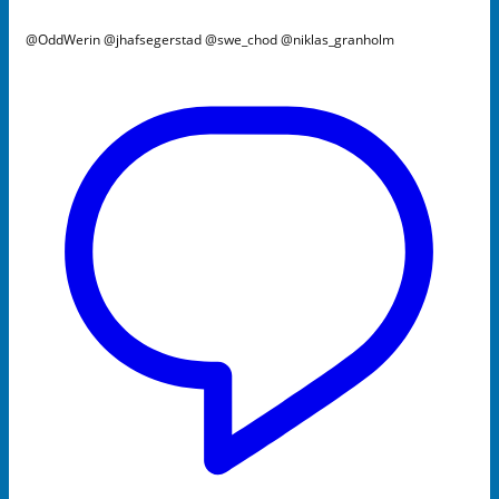
@OddWerin @jhafsegerstad @swe_chod @niklas_granholm