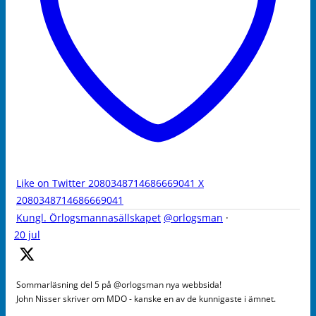
Like on Twitter 2080348714686669041
X
2080348714686669041
Kungl. Örlogsmannasällskapet
@orlogsman
·
20 jul
Sommarläsning del 5 på @orlogsman nya webbsida!
John Nisser skriver om MDO - kanske en av de kunnigaste i ämnet.