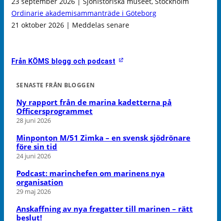
23 september 2026 | Sjöhistoriska museet, Stockholm
Ordinarie akademisammanträde i Göteborg
21 oktober 2026 | Meddelas senare
Från KÖMS blogg och podcast
SENASTE FRÅN BLOGGEN
Ny rapport från de marina kadetterna på
Officersprogrammet
28 juni 2026
Minponton M/51 Zimka – en svensk sjödrönare
före sin tid
24 juni 2026
Podcast: marinchefen om marinens nya
organisation
29 maj 2026
Anskaffning av nya fregatter till marinen – rätt
beslut!