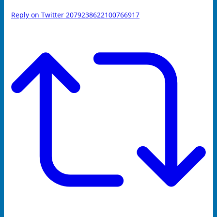
Reply on Twitter 2079238622100766917