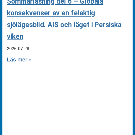
Sommarläsning del 6 – Globala
konsekvenser av en felaktig
sjölägesbild. AIS och läget i Persiska
viken
2026-07-28
Läs mer »