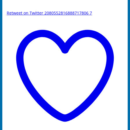
Retweet on Twitter 2080552816888717806
7