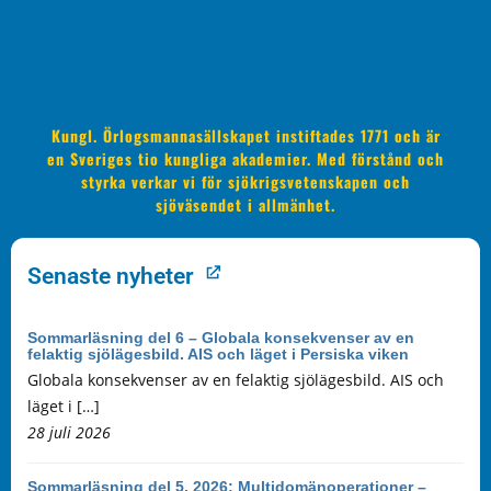
Kungl. Örlogsmannasällskapet instiftades 1771 och är
en Sveriges tio kungliga akademier. Med förstånd och
styrka verkar vi för sjökrigsvetenskapen och
sjöväsendet i allmänhet.
Senaste nyheter
Sommarläsning del 6 – Globala konsekvenser av en
felaktig sjölägesbild. AIS och läget i Persiska viken
Globala konsekvenser av en felaktig sjölägesbild. AIS och
läget i […]
28 juli 2026
Sommarläsning del 5, 2026: Multidomänoperationer –