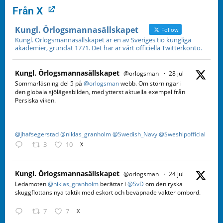
Från X
Kungl. Örlogsmannasällskapet
Follow
Kungl. Örlogsmannasällskapet är en av Sveriges tio kungliga
akademier, grundat 1771. Det här är vårt officiella Twitterkonto.
Kungl. Örlogsmannasällskapet
@orlogsman
·
28 jul
Sommarläsning del 5 på
@orlogsman
webb. Om störningar i
den globala sjölägesbilden, med ytterst aktuella exempel från
Persiska viken.
@jhafsegerstad
@niklas_granholm
@Swedish_Navy
@Sweshipofficial
3
10
X
Kungl. Örlogsmannasällskapet
@orlogsman
·
24 jul
Ledamoten
@niklas_granholm
berättar i
@SvD
om den ryska
skuggflottans nya taktik med eskort och beväpnade vakter ombord.
7
7
X