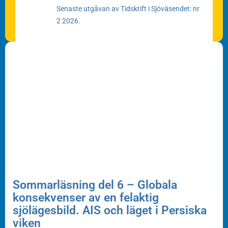
Senaste utgåvan av Tidskrift i Sjöväsendet: nr
2 2026.
Sommarläsning del 6 – Globala
konsekvenser av en felaktig
sjölägesbild. AIS och läget i Persiska
viken