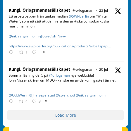
Kungl. Örlogsmannasällskapet
@orlogsman
·
23 jul
Ett arbetspapper från tankesmedjan
@SWPBerlin
om "White
Water", som ett sätt att definiera den arktiska och subarktiska
maritima miljön.
@niklas_granholm
@Swedish_Navy
https://www.swp-berlin.org/publications/products/arbeitspapi...
1
X
Kungl. Örlogsmannasällskapet
@orlogsman
·
20 jul
Sommarläsning del 5 på
@orlogsman
nya webbsida!
John Nisser skriver om MDO - kanske en av de kunnigaste i ämnet.
@OddWerin
@jhafsegerstad
@swe_chod
@niklas_granholm
4
3
X
Load More