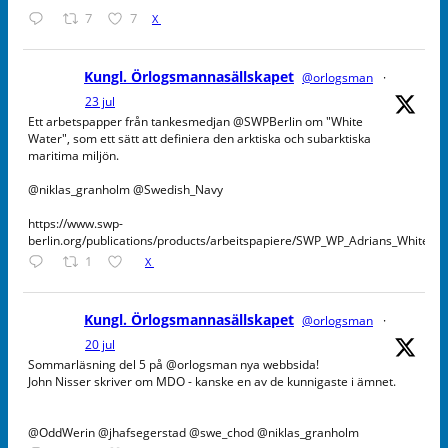
7
7
X
Kungl. Örlogsmannasällskapet
@orlogsman
·
23 jul
Ett arbetspapper från tankesmedjan @SWPBerlin om "White
Water", som ett sätt att definiera den arktiska och subarktiska
maritima miljön.
@niklas_granholm @Swedish_Navy
https://www.swp-
berlin.org/publications/products/arbeitspapiere/SWP_WP_Adrians_WhiteW
1
X
Kungl. Örlogsmannasällskapet
@orlogsman
·
20 jul
Sommarläsning del 5 på @orlogsman nya webbsida!
John Nisser skriver om MDO - kanske en av de kunnigaste i ämnet.
@OddWerin @jhafsegerstad @swe_chod @niklas_granholm