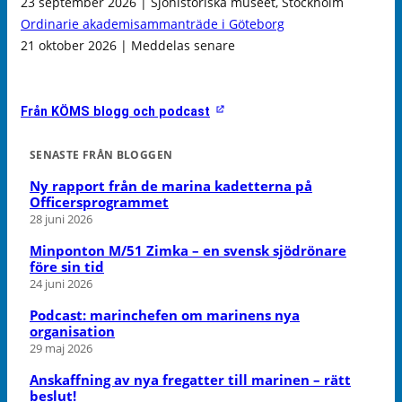
23 september 2026 | Sjöhistoriska museet, Stockholm
Ordinarie akademisammanträde i Göteborg
21 oktober 2026 | Meddelas senare
Från KÖMS blogg och podcast
SENASTE FRÅN BLOGGEN
Ny rapport från de marina kadetterna på
Officersprogrammet
28 juni 2026
Minponton M/51 Zimka – en svensk sjödrönare
före sin tid
24 juni 2026
Podcast: marinchefen om marinens nya
organisation
29 maj 2026
Anskaffning av nya fregatter till marinen – rätt
beslut!