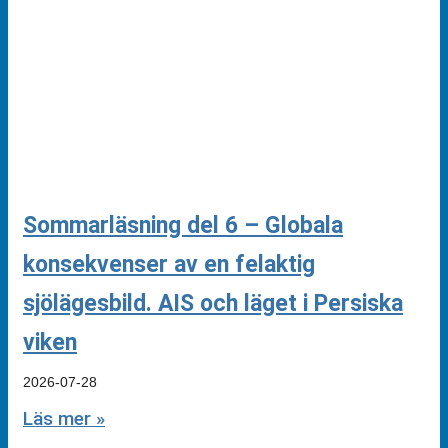
Sommarläsning del 6 – Globala
konsekvenser av en felaktig
sjölägesbild. AIS och läget i Persiska
viken
2026-07-28
Läs mer »