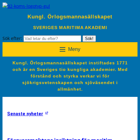
Kungl. Örlogsmannasällskapet
SVERIGES MARITIMA AKADEMI
Sök efter:
Sök!
Meny
Kungl. Örlogsmannasällskapet instiftades 1771
och är en Sveriges tio kungliga akademier. Med
förstånd och styrka verkar vi för
sjökrigsvetenskapen och sjöväsendet i
allmänhet.
Senaste nyheter