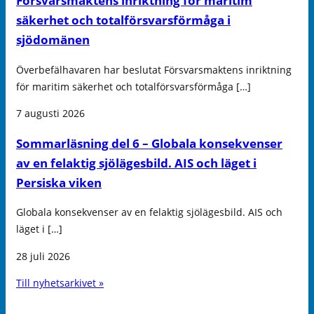
Försvarsmaktens inriktning för maritim
säkerhet och totalförsvarsförmåga i
sjödomänen
Överbefälhavaren har beslutat Försvarsmaktens inriktning
för maritim säkerhet och totalförsvarsförmåga […]
7 augusti 2026
Sommarläsning del 6 – Globala konsekvenser
av en felaktig sjölägesbild. AIS och läget i
Persiska viken
Globala konsekvenser av en felaktig sjölägesbild. AIS och
läget i […]
28 juli 2026
Till nyhetsarkivet »