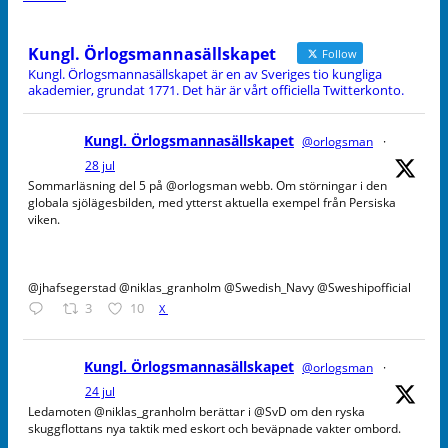
Kungl. Örlogsmannasällskapet
Follow
Kungl. Örlogsmannasällskapet är en av Sveriges tio kungliga
akademier, grundat 1771. Det här är vårt officiella Twitterkonto.
Kungl. Örlogsmannasällskapet
@orlogsman
·
28 jul
Sommarläsning del 5 på @orlogsman webb. Om störningar i den
globala sjölägesbilden, med ytterst aktuella exempel från Persiska
viken.
@jhafsegerstad @niklas_granholm @Swedish_Navy @Sweshipofficial
3
10
X
Kungl. Örlogsmannasällskapet
@orlogsman
·
24 jul
Ledamoten @niklas_granholm berättar i @SvD om den ryska
skuggflottans nya taktik med eskort och beväpnade vakter ombord.