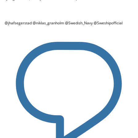
@jhafsegerstad @niklas_granholm @Swedish_Navy @Sweshipofficial