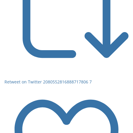
Retweet on Twitter 2080552816888717806
7