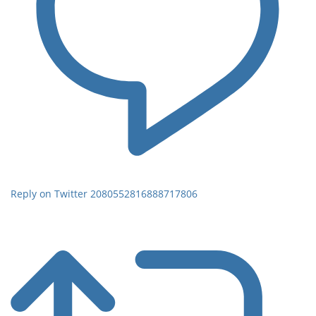
Reply on Twitter 2080552816888717806