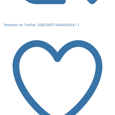
Retweet on Twitter 2080348714686669041
1