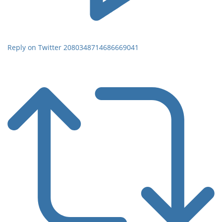
Reply on Twitter 2080348714686669041