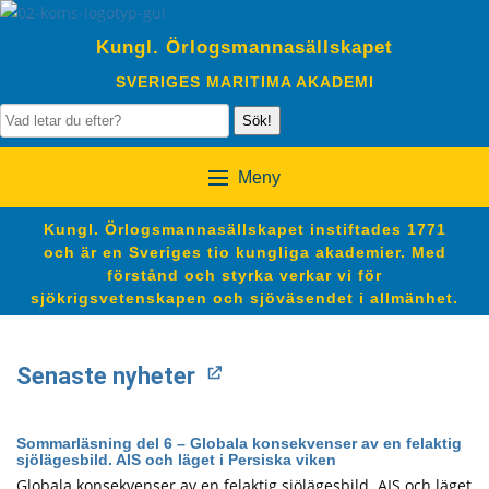
Kungl. Örlogsmannasällskapet
SVERIGES MARITIMA AKADEMI
Sök!
Meny
Kungl. Örlogsmannasällskapet instiftades 1771
och är en Sveriges tio kungliga akademier. Med
förstånd och styrka verkar vi för
sjökrigsvetenskapen och sjöväsendet i allmänhet.
Senaste nyheter
Sommarläsning del 6 – Globala konsekvenser av en felaktig
sjölägesbild. AIS och läget i Persiska viken
Globala konsekvenser av en felaktig sjölägesbild. AIS och läget