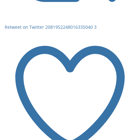
Retweet on Twitter 2081952248016335040
3