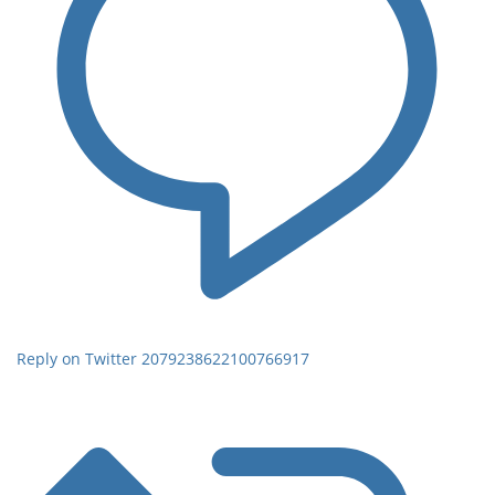
Reply on Twitter 2079238622100766917