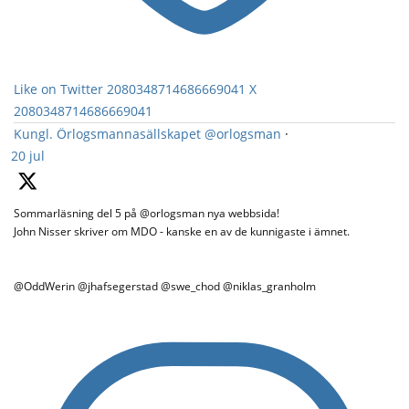
Like on Twitter 2080348714686669041
X
2080348714686669041
Kungl. Örlogsmannasällskapet
@orlogsman
·
20 jul
Sommarläsning del 5 på @orlogsman nya webbsida!
John Nisser skriver om MDO - kanske en av de kunnigaste i ämnet.
@OddWerin @jhafsegerstad @swe_chod @niklas_granholm