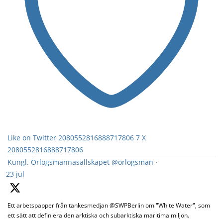
Like on Twitter 2080552816888717806
7
X
2080552816888717806
Kungl. Örlogsmannasällskapet
@orlogsman
·
23 jul
Ett arbetspapper från tankesmedjan @SWPBerlin om "White Water", som
ett sätt att definiera den arktiska och subarktiska maritima miljön.