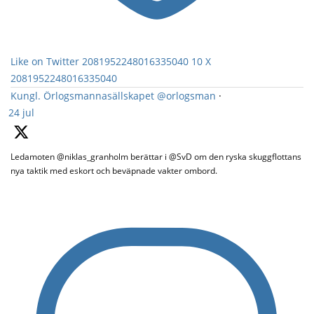
Like on Twitter 2081952248016335040
10
X
2081952248016335040
Kungl. Örlogsmannasällskapet
@orlogsman
·
24 jul
Ledamoten @niklas_granholm berättar i @SvD om den ryska skuggflottans
nya taktik med eskort och beväpnade vakter ombord.