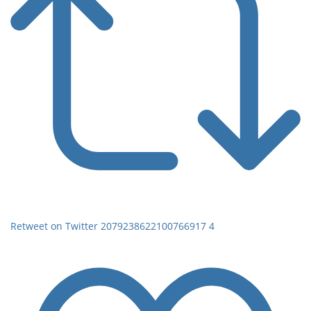
Retweet on Twitter 2079238622100766917
4