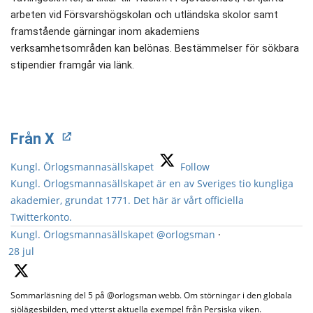
arbeten vid Försvarshögskolan och utländska skolor samt
framstående gärningar inom akademiens
verksamhetsområden kan belönas. Bestämmelser för sökbara
stipendier framgår via länk.
Från X
Kungl. Örlogsmannasällskapet
Follow
Kungl. Örlogsmannasällskapet är en av Sveriges tio kungliga
akademier, grundat 1771. Det här är vårt officiella
Twitterkonto.
Kungl. Örlogsmannasällskapet
@orlogsman
·
28 jul
Sommarläsning del 5 på @orlogsman webb. Om störningar i den globala
sjölägesbilden, med ytterst aktuella exempel från Persiska viken.