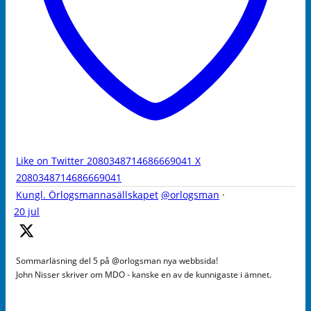
Like on Twitter 2080348714686669041
X
2080348714686669041
Kungl. Örlogsmannasällskapet
@orlogsman
·
20 jul
Sommarläsning del 5 på @orlogsman nya webbsida!
John Nisser skriver om MDO - kanske en av de kunnigaste i ämnet.