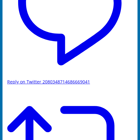
Reply on Twitter 2080348714686669041