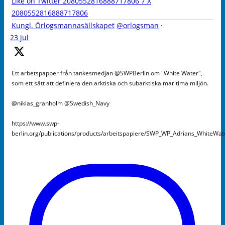
Like on Twitter 2080552816888717806
7
X
2080552816888717806
Kungl. Örlogsmannasällskapet
@orlogsman
·
23 jul
Ett arbetspapper från tankesmedjan @SWPBerlin om "White Water",
som ett sätt att definiera den arktiska och subarktiska maritima miljön.
@niklas_granholm @Swedish_Navy
https://www.swp-
berlin.org/publications/products/arbeitspapiere/SWP_WP_Adrians_WhiteWa