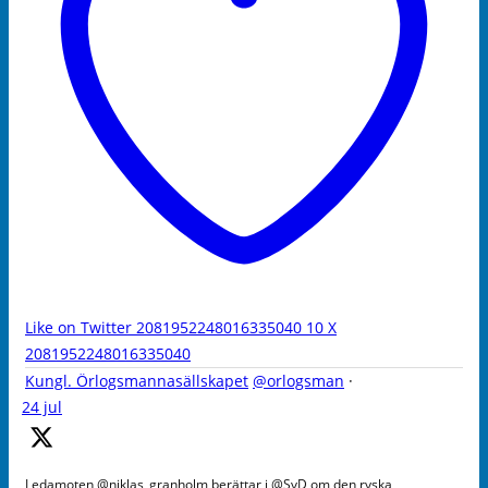
Like on Twitter 2081952248016335040
10
X
2081952248016335040
Kungl. Örlogsmannasällskapet
@orlogsman
·
24 jul
Ledamoten @niklas_granholm berättar i @SvD om den ryska