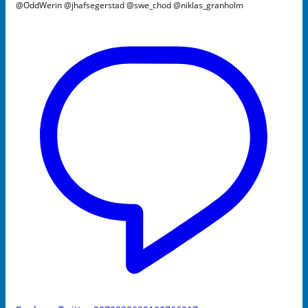
@OddWerin @jhafsegerstad @swe_chod @niklas_granholm