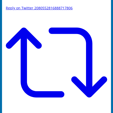
Reply on Twitter 2080552816888717806