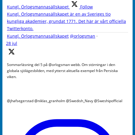
Kungl. Örlogsmannasällskapet
Follow
Kungl. Örlogsmannasällskapet är en av Sveriges tio
kungliga akademier, grundat 1771. Det här är vårt officiella
Twitterkonto.
Kungl. Örlogsmannasällskapet
@orlogsman
·
28 jul
Sommarläsning del 5 på @orlogsman webb. Om störningar i den
globala sjölägesbilden, med ytterst aktuella exempel från Persiska
viken.
@jhafsegerstad @niklas_granholm @Swedish_Navy @Sweshipofficial