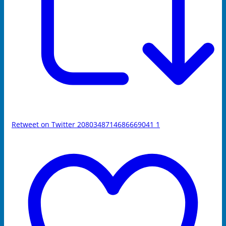
Retweet on Twitter 2080348714686669041
1