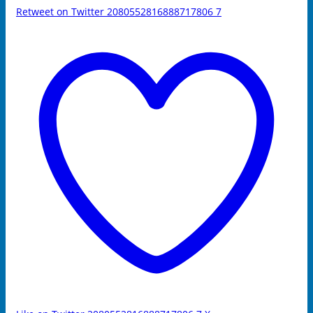
Retweet on Twitter 2080552816888717806
7