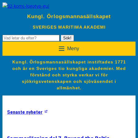
Kungl. Örlogsmannasällskapet
SVERIGES MARITIMA AKADEMI
Sök
Sök!
efter:
Meny
Kungl. Örlogsmannasällskapet instiftades 1771
och är en Sveriges tio kungliga akademier. Med
förstånd och styrka verkar vi för
sjökrigsvetenskapen och sjöväsendet i
allmänhet.
Senaste nyheter