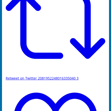
Retweet on Twitter 2081952248016335040
3