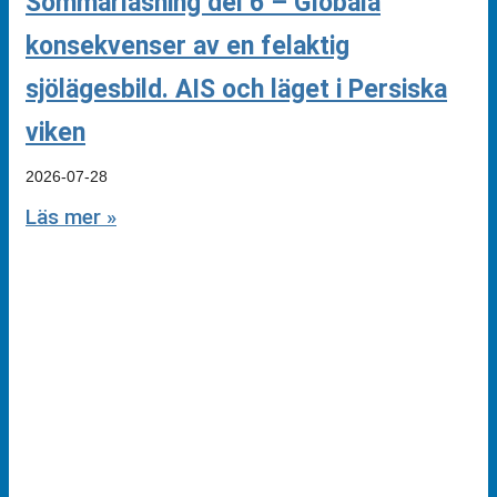
Sommarläsning del 6 – Globala
konsekvenser av en felaktig
sjölägesbild. AIS och läget i Persiska
viken
2026-07-28
Läs mer »