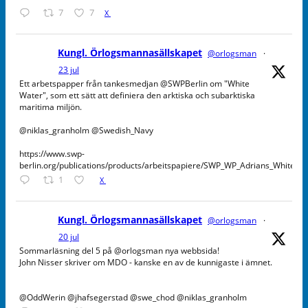
7
7
X
Kungl. Örlogsmannasällskapet
@orlogsman
·
23 jul
Ett arbetspapper från tankesmedjan @SWPBerlin om "White
Water", som ett sätt att definiera den arktiska och subarktiska
maritima miljön.
@niklas_granholm @Swedish_Navy
https://www.swp-
berlin.org/publications/products/arbeitspapiere/SWP_WP_Adrians_WhiteW
1
X
Kungl. Örlogsmannasällskapet
@orlogsman
·
20 jul
Sommarläsning del 5 på @orlogsman nya webbsida!
John Nisser skriver om MDO - kanske en av de kunnigaste i ämnet.
@OddWerin @jhafsegerstad @swe_chod @niklas_granholm