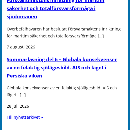
Försvarsmaktens inriktning för maritim
säkerhet och totalförsvarsförmåga i
sjödomänen
Överbefälhavaren har beslutat Försvarsmaktens inriktning
för maritim säkerhet och totalförsvarsförmåga […]
7 augusti 2026
Sommarläsning del 6 – Globala konsekvenser
av en felaktig sjölägesbild. AIS och läget i
Persiska viken
Globala konsekvenser av en felaktig sjölägesbild. AIS och
läget i […]
28 juli 2026
Till nyhetsarkivet »