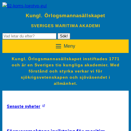
Kungl. Örlogsmannasällskapet
SVERIGES MARITIMA AKADEMI
Sök
Sök!
efter:
Meny
Kungl. Örlogsmannasällskapet instiftades 1771
och är en Sveriges tio kungliga akademier. Med
förstånd och styrka verkar vi för
sjökrigsvetenskapen och sjöväsendet i
allmänhet.
Senaste nyheter