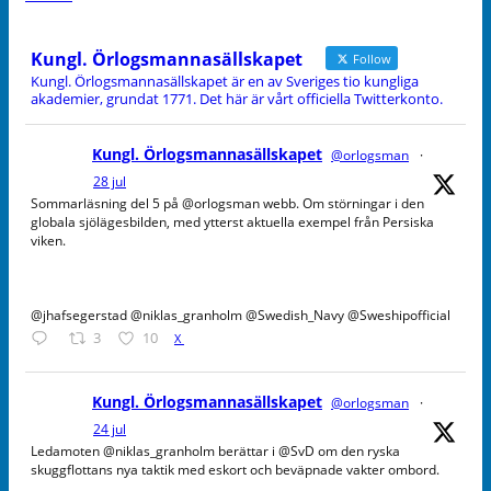
Kungl. Örlogsmannasällskapet
Follow
Kungl. Örlogsmannasällskapet är en av Sveriges tio kungliga
akademier, grundat 1771. Det här är vårt officiella Twitterkonto.
Kungl. Örlogsmannasällskapet
@orlogsman
·
28 jul
Sommarläsning del 5 på @orlogsman webb. Om störningar i den
globala sjölägesbilden, med ytterst aktuella exempel från Persiska
viken.
@jhafsegerstad @niklas_granholm @Swedish_Navy @Sweshipofficial
3
10
X
Kungl. Örlogsmannasällskapet
@orlogsman
·
24 jul
Ledamoten @niklas_granholm berättar i @SvD om den ryska
skuggflottans nya taktik med eskort och beväpnade vakter ombord.