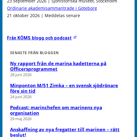
23 september 2026 | Sjöhistoriska museet, Stockholm
Ordinarie akademisammanträde i Göteborg
21 oktober 2026 | Meddelas senare
Från KÖMS blogg och podcast
SENASTE FRÅN BLOGGEN
Ny rapport från de marina kadetterna på
Officersprogrammet
28 juni 2026
Minponton M/51 Zimka – en svensk sjödrönare
före sin tid
24 juni 2026
Podcast: marinchefen om marinens nya
organisation
29 maj 2026
Anskaffning av nya fregatter till marinen – rätt
beslut!