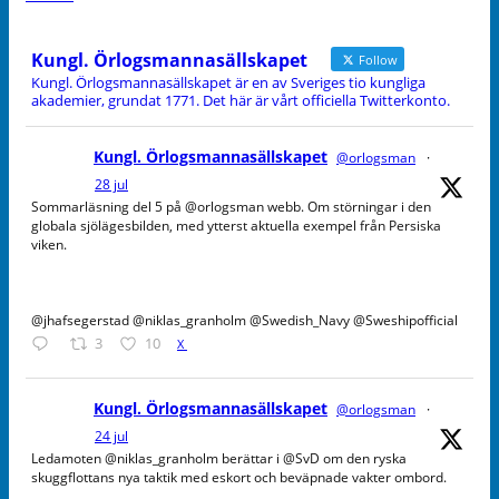
Kungl. Örlogsmannasällskapet
Follow
Kungl. Örlogsmannasällskapet är en av Sveriges tio kungliga
akademier, grundat 1771. Det här är vårt officiella Twitterkonto.
Kungl. Örlogsmannasällskapet
@orlogsman
·
28 jul
Sommarläsning del 5 på @orlogsman webb. Om störningar i den
globala sjölägesbilden, med ytterst aktuella exempel från Persiska
viken.
@jhafsegerstad @niklas_granholm @Swedish_Navy @Sweshipofficial
3
10
X
Kungl. Örlogsmannasällskapet
@orlogsman
·
24 jul
Ledamoten @niklas_granholm berättar i @SvD om den ryska
skuggflottans nya taktik med eskort och beväpnade vakter ombord.