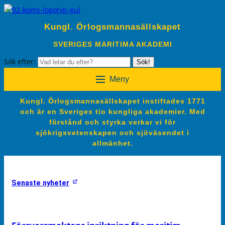
Kungl. Örlogsmannasällskapet
SVERIGES MARITIMA AKADEMI
Sök efter:
Sök!
Meny
Kungl. Örlogsmannasällskapet instiftades 1771
och är en Sveriges tio kungliga akademier. Med
förstånd och styrka verkar vi för
sjökrigsvetenskapen och sjöväsendet i
allmänhet.
Senaste nyheter