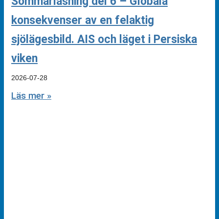
Sommarläsning del 6 – Globala
konsekvenser av en felaktig
sjölägesbild. AIS och läget i Persiska
viken
2026-07-28
Läs mer »