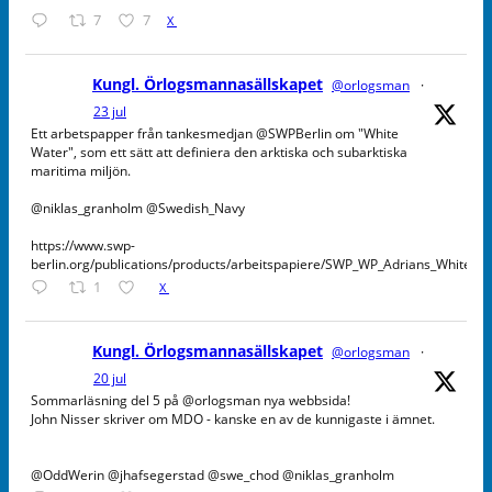
7
7
X
Kungl. Örlogsmannasällskapet
@orlogsman
·
23 jul
Ett arbetspapper från tankesmedjan @SWPBerlin om "White
Water", som ett sätt att definiera den arktiska och subarktiska
maritima miljön.
@niklas_granholm @Swedish_Navy
https://www.swp-
berlin.org/publications/products/arbeitspapiere/SWP_WP_Adrians_WhiteW
1
X
Kungl. Örlogsmannasällskapet
@orlogsman
·
20 jul
Sommarläsning del 5 på @orlogsman nya webbsida!
John Nisser skriver om MDO - kanske en av de kunnigaste i ämnet.
@OddWerin @jhafsegerstad @swe_chod @niklas_granholm