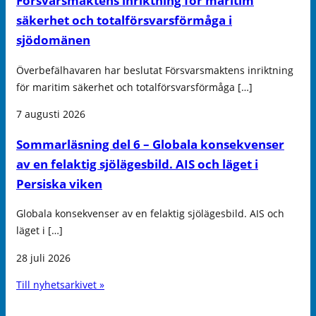
Försvarsmaktens inriktning för maritim
säkerhet och totalförsvarsförmåga i
sjödomänen
Överbefälhavaren har beslutat Försvarsmaktens inriktning
för maritim säkerhet och totalförsvarsförmåga […]
7 augusti 2026
Sommarläsning del 6 – Globala konsekvenser
av en felaktig sjölägesbild. AIS och läget i
Persiska viken
Globala konsekvenser av en felaktig sjölägesbild. AIS och
läget i […]
28 juli 2026
Till nyhetsarkivet »