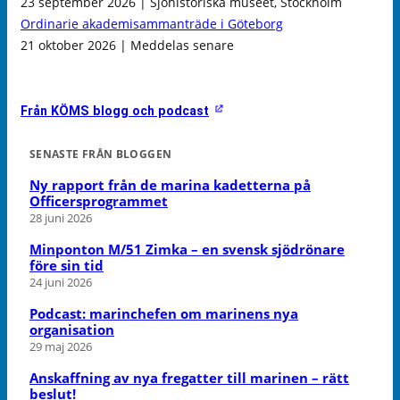
23 september 2026 | Sjöhistoriska museet, Stockholm
Ordinarie akademisammanträde i Göteborg
21 oktober 2026 | Meddelas senare
Från KÖMS blogg och podcast
SENASTE FRÅN BLOGGEN
Ny rapport från de marina kadetterna på
Officersprogrammet
28 juni 2026
Minponton M/51 Zimka – en svensk sjödrönare
före sin tid
24 juni 2026
Podcast: marinchefen om marinens nya
organisation
29 maj 2026
Anskaffning av nya fregatter till marinen – rätt
beslut!