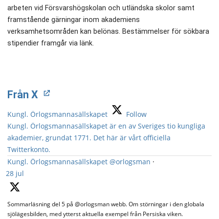
arbeten vid Försvarshögskolan och utländska skolor samt
framstående gärningar inom akademiens
verksamhetsområden kan belönas. Bestämmelser för sökbara
stipendier framgår via länk.
Från X
Kungl. Örlogsmannasällskapet
Follow
Kungl. Örlogsmannasällskapet är en av Sveriges tio kungliga
akademier, grundat 1771. Det här är vårt officiella
Twitterkonto.
Kungl. Örlogsmannasällskapet
@orlogsman
·
28 jul
Sommarläsning del 5 på @orlogsman webb. Om störningar i den globala
sjölägesbilden, med ytterst aktuella exempel från Persiska viken.