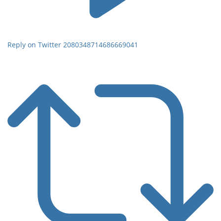
Reply on Twitter 2080348714686669041