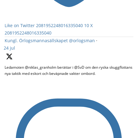
Like on Twitter 2081952248016335040
10
X
2081952248016335040
Kungl. Örlogsmannasällskapet
@orlogsman
·
24 jul
Ledamoten @niklas_granholm berättar i @SvD om den ryska skuggflottans
nya taktik med eskort och beväpnade vakter ombord.