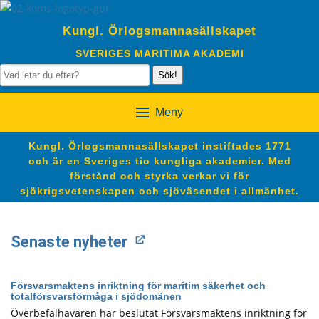
Kungl. Örlogsmannasällskapet
SVERIGES MARITIMA AKADEMI
Sök!
Meny
Kungl. Örlogsmannasällskapet instiftades 1771
och är en Sveriges tio kungliga akademier. Med
förstånd och styrka verkar vi för
sjökrigsvetenskapen och sjöväsendet i allmänhet.
Senaste nyheter
Försvarsmaktens inriktning för maritim säkerhet och
totalförsvarsförmåga i sjödomänen
Överbefälhavaren har beslutat Försvarsmaktens inriktning för