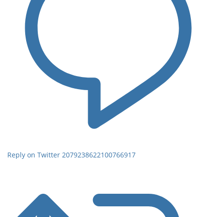
Reply on Twitter 2079238622100766917