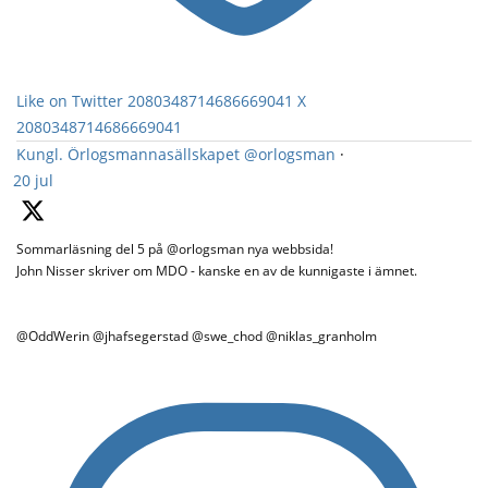
Like on Twitter 2080348714686669041
X
2080348714686669041
Kungl. Örlogsmannasällskapet
@orlogsman
·
20 jul
Sommarläsning del 5 på @orlogsman nya webbsida!
John Nisser skriver om MDO - kanske en av de kunnigaste i ämnet.
@OddWerin @jhafsegerstad @swe_chod @niklas_granholm