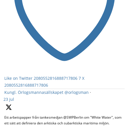
Like on Twitter 2080552816888717806
7
X
2080552816888717806
Kungl. Örlogsmannasällskapet
@orlogsman
·
23 jul
Ett arbetspapper från tankesmedjan @SWPBerlin om "White Water", som
ett sätt att definiera den arktiska och subarktiska maritima miljön.