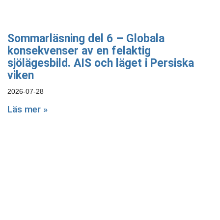
Sommarläsning del 6 – Globala
konsekvenser av en felaktig
sjölägesbild. AIS och läget i Persiska
viken
2026-07-28
Läs mer »