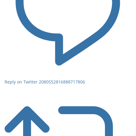
Reply on Twitter 2080552816888717806