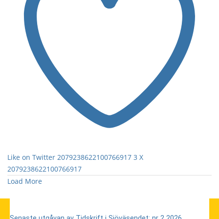
Like on Twitter 2079238622100766917
3
X
2079238622100766917
Load More
Senaste utgåvan av Tidskrift i Sjöväsendet: nr 2 2026.