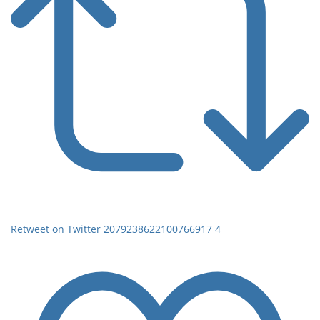
Retweet on Twitter 2079238622100766917
4