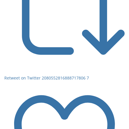
Retweet on Twitter 2080552816888717806
7