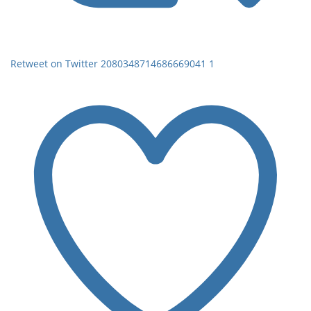
Retweet on Twitter 2080348714686669041
1