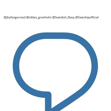
@jhafsegerstad @niklas_granholm @Swedish_Navy @Sweshipofficial