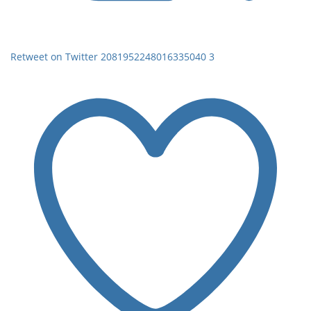
Retweet on Twitter 2081952248016335040
3