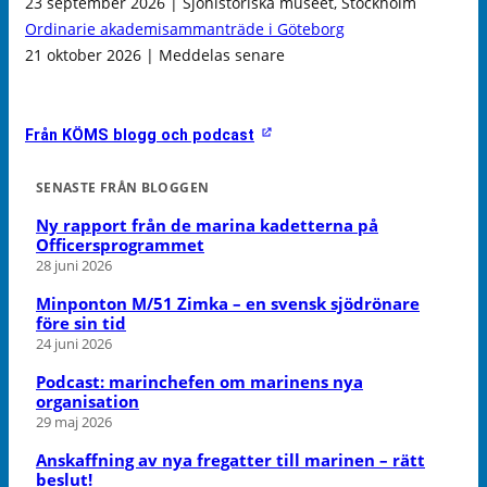
23 september 2026 | Sjöhistoriska museet, Stockholm
Ordinarie akademisammanträde i Göteborg
21 oktober 2026 | Meddelas senare
Från KÖMS blogg och podcast
SENASTE FRÅN BLOGGEN
Ny rapport från de marina kadetterna på
Officersprogrammet
28 juni 2026
Minponton M/51 Zimka – en svensk sjödrönare
före sin tid
24 juni 2026
Podcast: marinchefen om marinens nya
organisation
29 maj 2026
Anskaffning av nya fregatter till marinen – rätt
beslut!