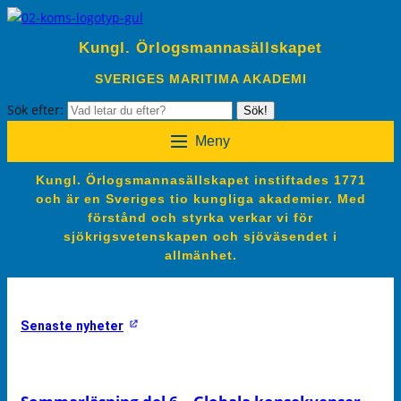
Kungl. Örlogsmannasällskapet
SVERIGES MARITIMA AKADEMI
Sök efter:
Sök!
Meny
Kungl. Örlogsmannasällskapet instiftades 1771
och är en Sveriges tio kungliga akademier. Med
förstånd och styrka verkar vi för
sjökrigsvetenskapen och sjöväsendet i
allmänhet.
Senaste nyheter