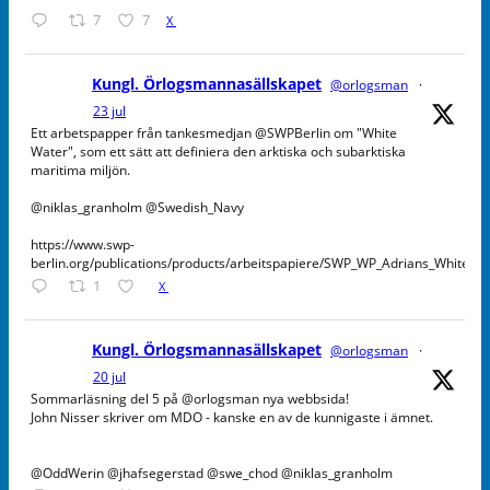
7
7
X
Kungl. Örlogsmannasällskapet
@orlogsman
·
23 jul
Ett arbetspapper från tankesmedjan @SWPBerlin om "White
Water", som ett sätt att definiera den arktiska och subarktiska
maritima miljön.
@niklas_granholm @Swedish_Navy
https://www.swp-
berlin.org/publications/products/arbeitspapiere/SWP_WP_Adrians_WhiteW
1
X
Kungl. Örlogsmannasällskapet
@orlogsman
·
20 jul
Sommarläsning del 5 på @orlogsman nya webbsida!
John Nisser skriver om MDO - kanske en av de kunnigaste i ämnet.
@OddWerin @jhafsegerstad @swe_chod @niklas_granholm