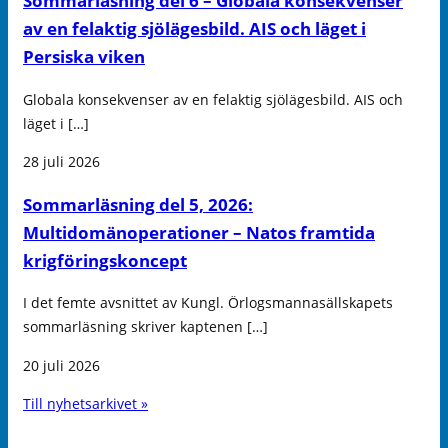
Sommarläsning del 6 – Globala konsekvenser
av en felaktig sjölägesbild. AIS och läget i
Persiska viken
Globala konsekvenser av en felaktig sjölägesbild. AIS och
läget i […]
28 juli 2026
Sommarläsning del 5, 2026:
Multidomänoperationer – Natos framtida
krigföringskoncept
I det femte avsnittet av Kungl. Örlogsmannasällskapets
sommarläsning skriver kaptenen […]
20 juli 2026
Till nyhetsarkivet »