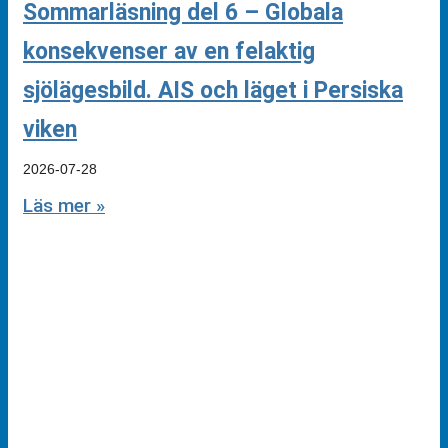
Sommarläsning del 6 – Globala
konsekvenser av en felaktig
sjölägesbild. AIS och läget i Persiska
viken
2026-07-28
Läs mer »