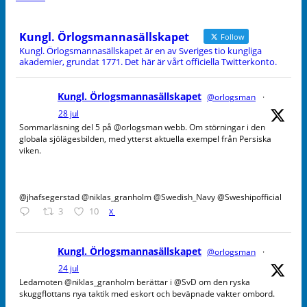
Kungl. Örlogsmannasällskapet
Follow
Kungl. Örlogsmannasällskapet är en av Sveriges tio kungliga
akademier, grundat 1771. Det här är vårt officiella Twitterkonto.
Kungl. Örlogsmannasällskapet
@orlogsman
·
28 jul
Sommarläsning del 5 på @orlogsman webb. Om störningar i den
globala sjölägesbilden, med ytterst aktuella exempel från Persiska
viken.
@jhafsegerstad @niklas_granholm @Swedish_Navy @Sweshipofficial
3
10
X
Kungl. Örlogsmannasällskapet
@orlogsman
·
24 jul
Ledamoten @niklas_granholm berättar i @SvD om den ryska
skuggflottans nya taktik med eskort och beväpnade vakter ombord.