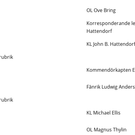
OL Ove Bring
Korresponderande le
Hattendorf
KL John B. Hattendor
rubrik
Kommendörkapten Eri
Fänrik Ludwig Ander
rubrik
KL Michael Ellis
OL Magnus Thylin