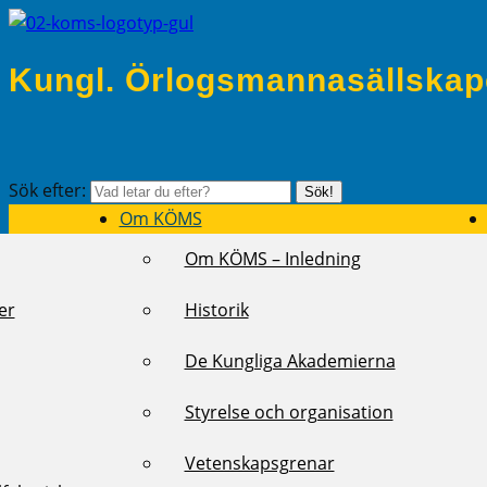
Kungl. Örlogsmannasällskap
Sök efter:
Sök!
Om KÖMS
Om KÖMS – Inledning
er
Historik
De Kungliga Akademierna
Styrelse och organisation
Vetenskapsgrenar