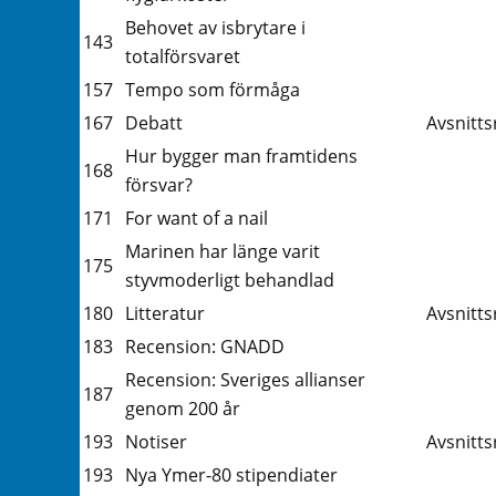
Behovet av isbrytare i
143
totalförsvaret
157
Tempo som förmåga
167
Debatt
Avsnitts
Hur bygger man framtidens
168
försvar?
171
For want of a nail
Marinen har länge varit
175
styvmoderligt behandlad
180
Litteratur
Avsnitts
183
Recension: GNADD
Recension: Sveriges allianser
187
genom 200 år
193
Notiser
Avsnitts
193
Nya Ymer-80 stipendiater