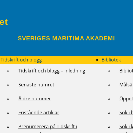
et
SVERIGES MARITIMA AKADEMI
Tidskrift och blogg
Bibliotek
Tidskrift och blogg – Inledning
Biblio
Senaste numret
Målsä
Äldre nummer
Öppet
Fristående artiklar
Sök i 
Prenumerera på Tidskrift i
Sök i 