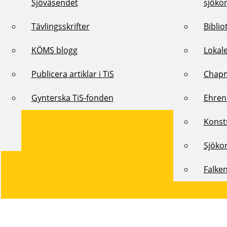
Sjöväsendet
sjöko
Tävlingsskrifter
Biblio
KÖMS blogg
Lokal
Publicera artiklar i TiS
Chap
Gynterska TiS-fonden
Ehren
Konst
Sjöko
Falke