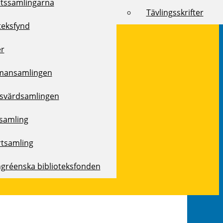
rtssamlingarna
Tävlingsskrifter
teksfynd
er
mansamlingen
svärdsamlingen
samling
rtsamling
ngréenska biblioteksfonden