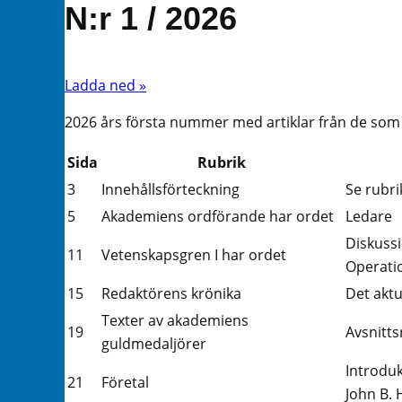
N:r 1 / 2026
Ladda ned »
2026 års första nummer med artiklar från de som 
Sida
Rubrik
3
Innehållsförteckning
Se rubri
5
Akademiens ordförande har ordet
Ledare
Diskuss
11
Vetenskapsgren I har ordet
Operati
15
Redaktörens krönika
Det aktu
Texter av akademiens
19
Avsnitts
guldmedaljörer
Introduk
21
Företal
John B. 