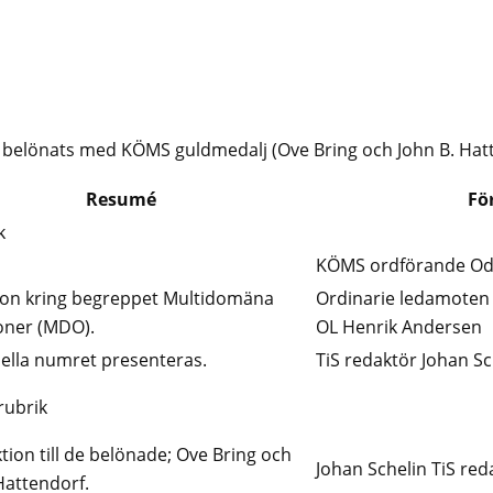
belönats med KÖMS guldmedalj (Ove Bring och John B. Hatte
Resumé
Fö
k
KÖMS ordförande Od
ion kring begreppet Multidomäna
Ordinarie ledamoten
oner (MDO).
OL Henrik Andersen
ella numret presenteras.
TiS redaktör Johan Sc
rubrik
tion till de belönade; Ove Bring och
Johan Schelin TiS red
Hattendorf.