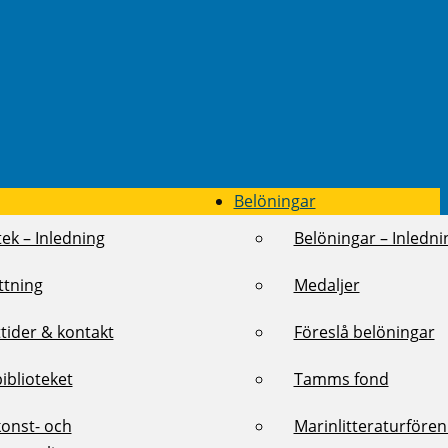
Belöningar
tek – Inledning
Belöningar – Inledni
ttning
Medaljer
tider & kontakt
Föreslå belöningar
biblioteket
Tamms fond
konst- och
Marinlitteraturföre