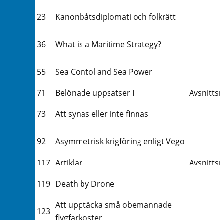
23
Kanonbåtsdiplomati och folkrätt
36
What is a Maritime Strategy?
55
Sea Contol and Sea Power
71
Belönade uppsatser I
Avsnitts
73
Att synas eller inte finnas
92
Asymmetrisk krigföring enligt Vego
117
Artiklar
Avsnitts
119
Death by Drone
Att upptäcka små obemannade
123
flygfarkoster