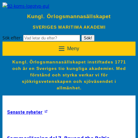
Kungl. Örlogsmannasällskapet
SVERIGES MARITIMA AKADEMI
Sök efter:
Sök!
Meny
Kungl. Örlogsmannasällskapet instiftades 1771
och är en Sveriges tio kungliga akademier. Med
förstånd och styrka verkar vi för
sjökrigsvetenskapen och sjöväsendet i
allmänhet.
Senaste nyheter