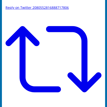
Reply on Twitter 2080552816888717806