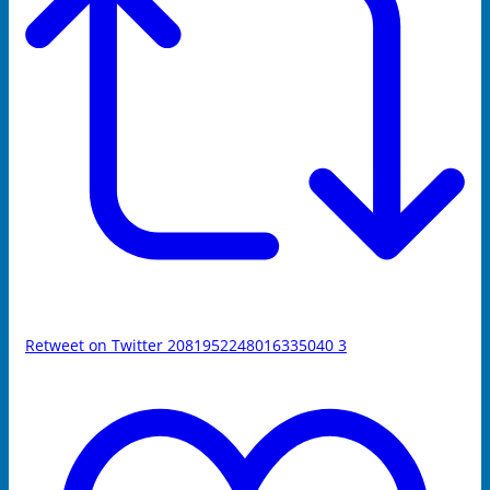
Retweet on Twitter 2081952248016335040
3