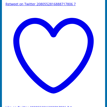
Retweet on Twitter 2080552816888717806
7