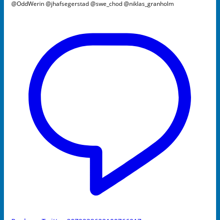
@OddWerin @jhafsegerstad @swe_chod @niklas_granholm