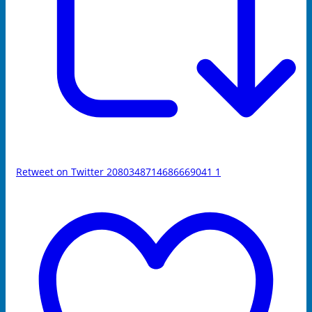
Retweet on Twitter 2080348714686669041
1