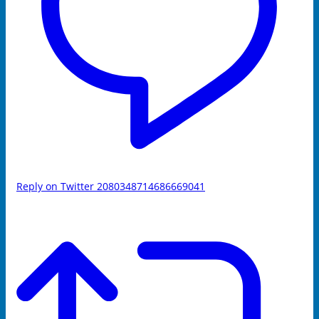
Reply on Twitter 2080348714686669041