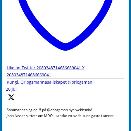
Like on Twitter 2080348714686669041
X
2080348714686669041
Kungl. Örlogsmannasällskapet
@orlogsman
·
20 jul
Sommarläsning del 5 på @orlogsman nya webbsida!
John Nisser skriver om MDO - kanske en av de kunnigaste i ämnet.