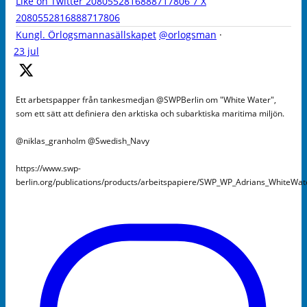
Like on Twitter 2080552816888717806
7
X
2080552816888717806
Kungl. Örlogsmannasällskapet
@orlogsman
·
23 jul
Ett arbetspapper från tankesmedjan @SWPBerlin om "White Water",
som ett sätt att definiera den arktiska och subarktiska maritima miljön.
@niklas_granholm @Swedish_Navy
https://www.swp-
berlin.org/publications/products/arbeitspapiere/SWP_WP_Adrians_WhiteWa