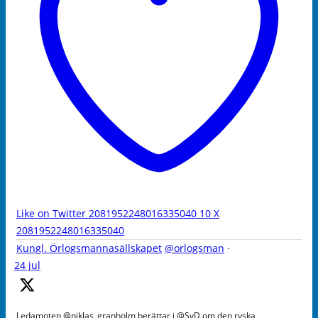
Like on Twitter 2081952248016335040
10
X
2081952248016335040
Kungl. Örlogsmannasällskapet
@orlogsman
·
24 jul
Ledamoten @niklas_granholm berättar i @SvD om den ryska