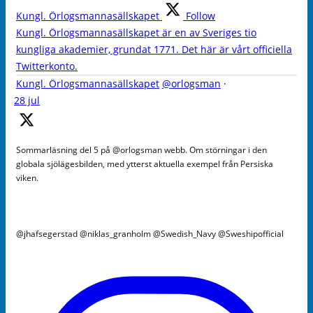
Kungl. Örlogsmannasällskapet
Follow
Kungl. Örlogsmannasällskapet är en av Sveriges tio
kungliga akademier, grundat 1771. Det här är vårt officiella
Twitterkonto.
Kungl. Örlogsmannasällskapet
@orlogsman
·
28 jul
Sommarläsning del 5 på @orlogsman webb. Om störningar i den
globala sjölägesbilden, med ytterst aktuella exempel från Persiska
viken.
@jhafsegerstad @niklas_granholm @Swedish_Navy @Sweshipofficial