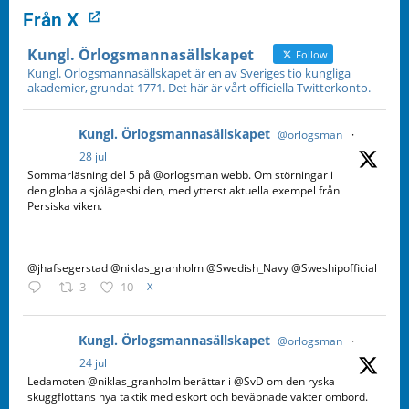
Från X
Kungl. Örlogsmannasällskapet
Follow
Kungl. Örlogsmannasällskapet är en av Sveriges tio kungliga
akademier, grundat 1771. Det här är vårt officiella Twitterkonto.
Kungl. Örlogsmannasällskapet
@orlogsman
·
28 jul
Sommarläsning del 5 på @orlogsman webb. Om störningar i
den globala sjölägesbilden, med ytterst aktuella exempel från
Persiska viken.
@jhafsegerstad @niklas_granholm @Swedish_Navy @Sweshipofficial
3
10
X
Kungl. Örlogsmannasällskapet
@orlogsman
·
24 jul
Ledamoten @niklas_granholm berättar i @SvD om den ryska
skuggflottans nya taktik med eskort och beväpnade vakter ombord.