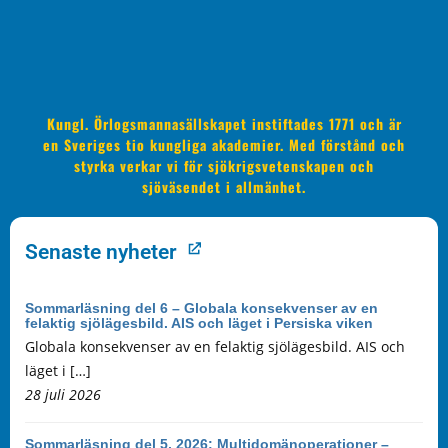
Kungl. Örlogsmannasällskapet instiftades 1771 och är
en Sveriges tio kungliga akademier. Med förstånd och
styrka verkar vi för sjökrigsvetenskapen och
sjöväsendet i allmänhet.
Senaste nyheter
Sommarläsning del 6 – Globala konsekvenser av en
felaktig sjölägesbild. AIS och läget i Persiska viken
Globala konsekvenser av en felaktig sjölägesbild. AIS och
läget i […]
28 juli 2026
Sommarläsning del 5, 2026: Multidomänoperationer –