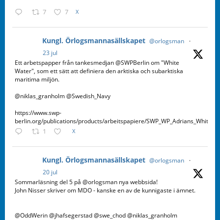
7
7
X
Kungl. Örlogsmannasällskapet
@orlogsman
·
23 jul
Ett arbetspapper från tankesmedjan @SWPBerlin om "White
Water", som ett sätt att definiera den arktiska och subarktiska
maritima miljön.
@niklas_granholm @Swedish_Navy
https://www.swp-
berlin.org/publications/products/arbeitspapiere/SWP_WP_Adrians_WhiteW
1
X
Kungl. Örlogsmannasällskapet
@orlogsman
·
20 jul
Sommarläsning del 5 på @orlogsman nya webbsida!
John Nisser skriver om MDO - kanske en av de kunnigaste i ämnet.
@OddWerin @jhafsegerstad @swe_chod @niklas_granholm