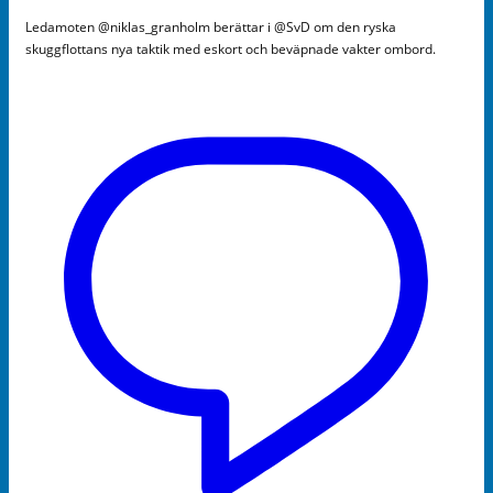
Ledamoten @niklas_granholm berättar i @SvD om den ryska
skuggflottans nya taktik med eskort och beväpnade vakter ombord.