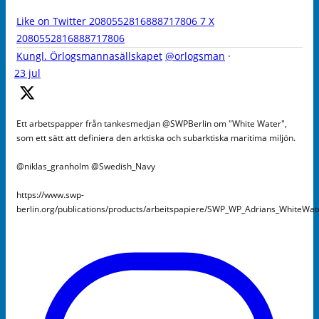
Like on Twitter 2080552816888717806
7
X
2080552816888717806
Kungl. Örlogsmannasällskapet
@orlogsman
·
23 jul
Ett arbetspapper från tankesmedjan @SWPBerlin om "White Water",
som ett sätt att definiera den arktiska och subarktiska maritima miljön.
@niklas_granholm @Swedish_Navy
https://www.swp-
berlin.org/publications/products/arbeitspapiere/SWP_WP_Adrians_WhiteWa