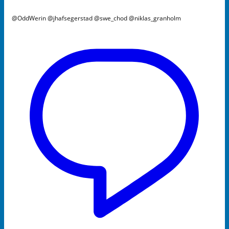
@OddWerin @jhafsegerstad @swe_chod @niklas_granholm