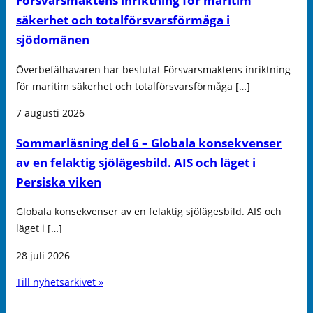
Försvarsmaktens inriktning för maritim
säkerhet och totalförsvarsförmåga i
sjödomänen
Överbefälhavaren har beslutat Försvarsmaktens inriktning
för maritim säkerhet och totalförsvarsförmåga […]
7 augusti 2026
Sommarläsning del 6 – Globala konsekvenser
av en felaktig sjölägesbild. AIS och läget i
Persiska viken
Globala konsekvenser av en felaktig sjölägesbild. AIS och
läget i […]
28 juli 2026
Till nyhetsarkivet »