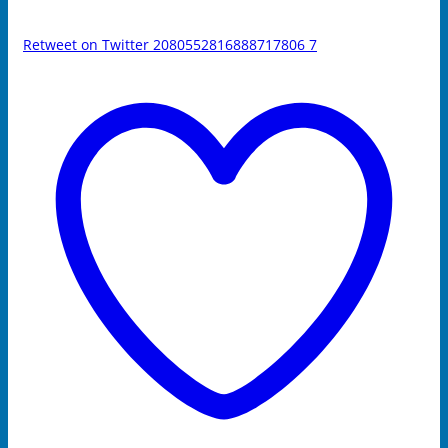
Retweet on Twitter 2080552816888717806
7