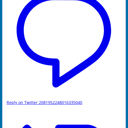
Reply on Twitter 2081952248016335040