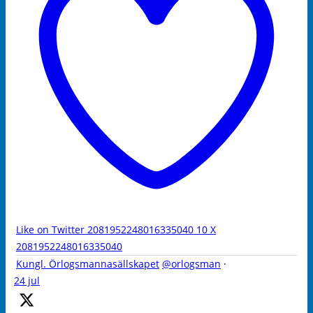
Like on Twitter 2081952248016335040
10
X
2081952248016335040
Kungl. Örlogsmannasällskapet
@orlogsman
·
24 jul