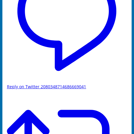
Reply on Twitter 2080348714686669041