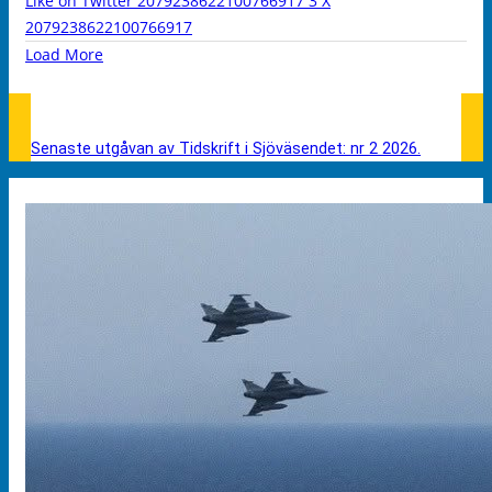
Like on Twitter 2079238622100766917
3
X
2079238622100766917
Load More
Senaste utgåvan av Tidskrift i Sjöväsendet: nr 2 2026.