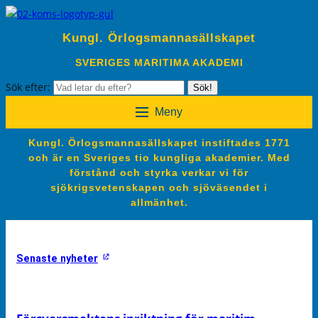
Kungl. Örlogsmannasällskapet
SVERIGES MARITIMA AKADEMI
Sök efter:
Sök!
Meny
Kungl. Örlogsmannasällskapet instiftades 1771
och är en Sveriges tio kungliga akademier. Med
förstånd och styrka verkar vi för
sjökrigsvetenskapen och sjöväsendet i
allmänhet.
Senaste nyheter