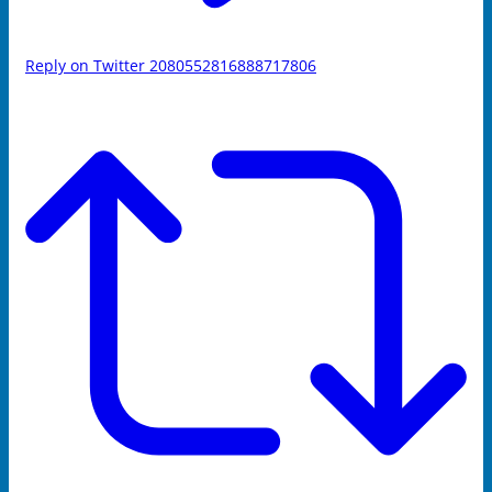
Reply on Twitter 2080552816888717806