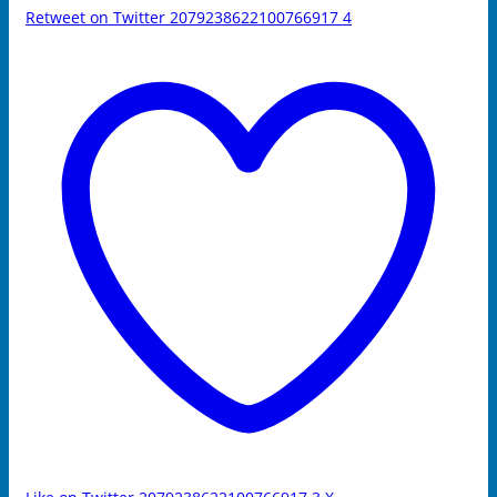
Retweet on Twitter 2079238622100766917
4