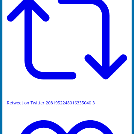
Retweet on Twitter 2081952248016335040
3