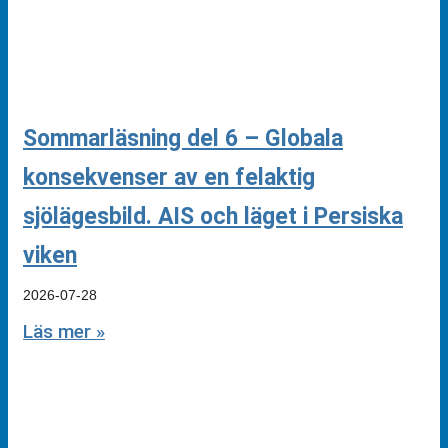
Sommarläsning del 6 – Globala
konsekvenser av en felaktig
sjölägesbild. AIS och läget i Persiska
viken
2026-07-28
Läs mer »