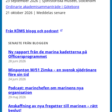
23 september 2026 | Sjöhistoriska museet, Stockholm
Ordinarie akademisammanträde i Göteborg
21 oktober 2026 | Meddelas senare
Från KÖMS blogg och podcast
SENASTE FRÅN BLOGGEN
Ny rapport från de marina kadetterna på
Officersprogrammet
28 juni 2026
Minponton M/51 Zimka – en svensk sjödrönare
före sin tid
24 juni 2026
Podcast: marinchefen om marinens nya
organisation
29 maj 2026
Anskaffning av nya fregatter till marinen – rätt
beslut!