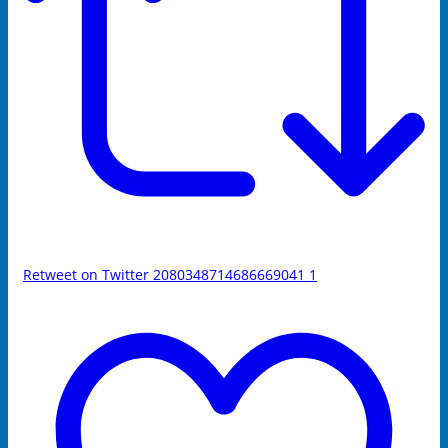
Retweet on Twitter 2080348714686669041
1