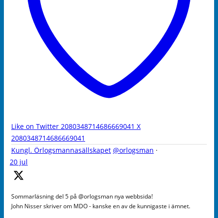
Like on Twitter 2080348714686669041
X
2080348714686669041
Kungl. Örlogsmannasällskapet
@orlogsman
·
20 jul
Sommarläsning del 5 på @orlogsman nya webbsida!
John Nisser skriver om MDO - kanske en av de kunnigaste i ämnet.