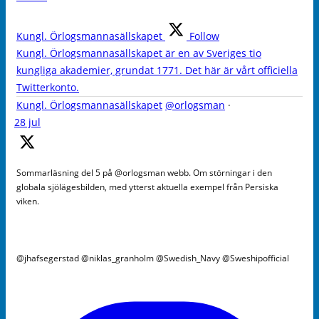
Kungl. Örlogsmannasällskapet
Follow
Kungl. Örlogsmannasällskapet är en av Sveriges tio
kungliga akademier, grundat 1771. Det här är vårt officiella
Twitterkonto.
Kungl. Örlogsmannasällskapet
@orlogsman
·
28 jul
Sommarläsning del 5 på @orlogsman webb. Om störningar i den
globala sjölägesbilden, med ytterst aktuella exempel från Persiska
viken.
@jhafsegerstad @niklas_granholm @Swedish_Navy @Sweshipofficial