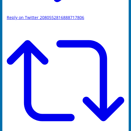
Reply on Twitter 2080552816888717806