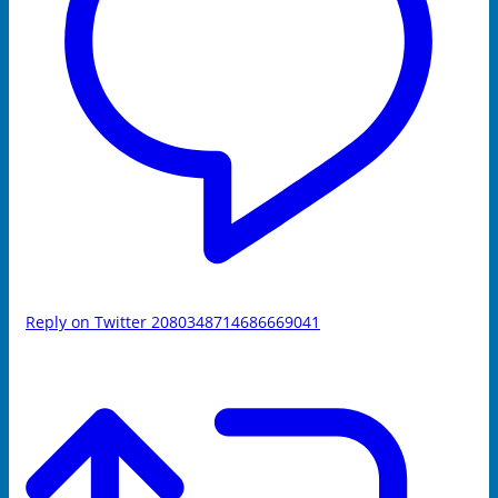
Reply on Twitter 2080348714686669041