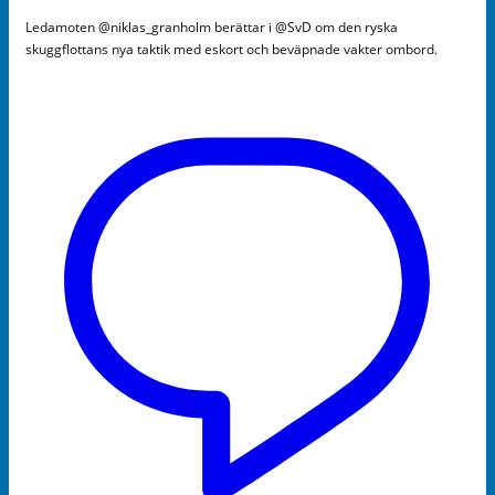
Ledamoten @niklas_granholm berättar i @SvD om den ryska
skuggflottans nya taktik med eskort och beväpnade vakter ombord.