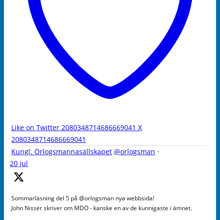
Like on Twitter 2080348714686669041
X
2080348714686669041
Kungl. Örlogsmannasällskapet
@orlogsman
·
20 jul
Sommarläsning del 5 på @orlogsman nya webbsida!
John Nisser skriver om MDO - kanske en av de kunnigaste i ämnet.