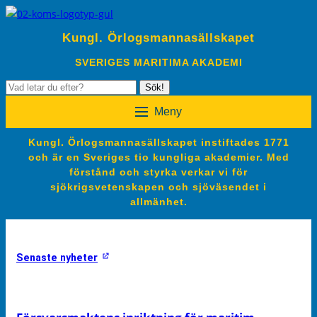
Kungl. Örlogsmannasällskapet
SVERIGES MARITIMA AKADEMI
Sök
Sök!
efter:
Meny
Kungl. Örlogsmannasällskapet instiftades 1771
och är en Sveriges tio kungliga akademier. Med
förstånd och styrka verkar vi för
sjökrigsvetenskapen och sjöväsendet i
allmänhet.
Senaste nyheter