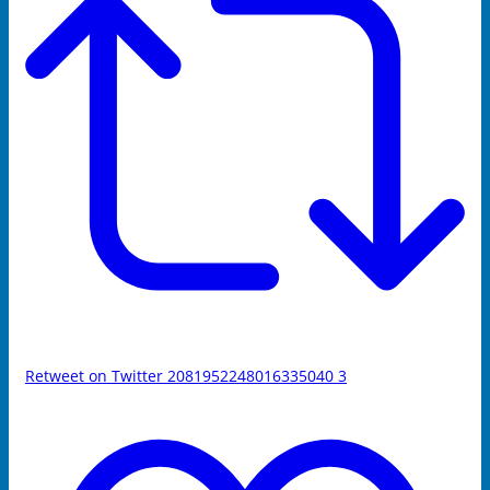
Retweet on Twitter 2081952248016335040
3