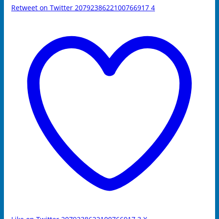
Retweet on Twitter 2079238622100766917
4