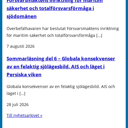
Försvarsmaktens inriktning för maritim
säkerhet och totalförsvarsförmåga i
sjödomänen
Överbefälhavaren har beslutat Försvarsmaktens inriktning
för maritim säkerhet och totalförsvarsförmåga […]
7 augusti 2026
Sommarläsning del 6 – Globala konsekvenser
av en felaktig sjölägesbild. AIS och läget i
Persiska viken
Globala konsekvenser av en felaktig sjölägesbild. AIS och
läget i […]
28 juli 2026
Till nyhetsarkivet »