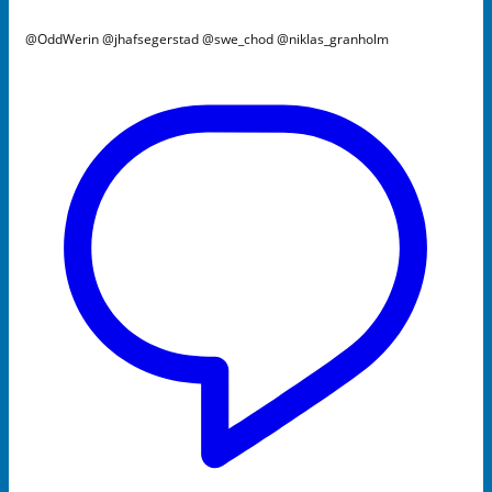
@OddWerin @jhafsegerstad @swe_chod @niklas_granholm