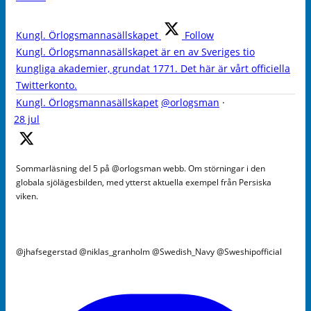
Kungl. Örlogsmannasällskapet
Follow
Kungl. Örlogsmannasällskapet är en av Sveriges tio
kungliga akademier, grundat 1771. Det här är vårt officiella
Twitterkonto.
Kungl. Örlogsmannasällskapet
@orlogsman
·
28 jul
Sommarläsning del 5 på @orlogsman webb. Om störningar i den
globala sjölägesbilden, med ytterst aktuella exempel från Persiska
viken.
@jhafsegerstad @niklas_granholm @Swedish_Navy @Sweshipofficial