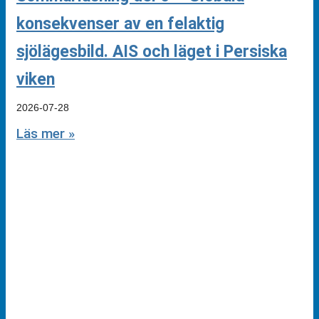
konsekvenser av en felaktig
sjölägesbild. AIS och läget i Persiska
viken
2026-07-28
Läs mer »