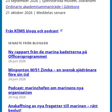
23 september 2026 | Sjöhistoriska museet, Stockholm
Ordinarie akademisammanträde i Göteborg
21 oktober 2026 | Meddelas senare
Från KÖMS blogg och podcast
SENASTE FRÅN BLOGGEN
Ny rapport från de marina kadetterna på
Officersprogrammet
28 juni 2026
Minponton M/51 Zimka – en svensk sjödrönare
före sin tid
24 juni 2026
Podcast: marinchefen om marinens nya
organisation
29 maj 2026
Anskaffning av nya fregatter till marinen – rätt
beslut!