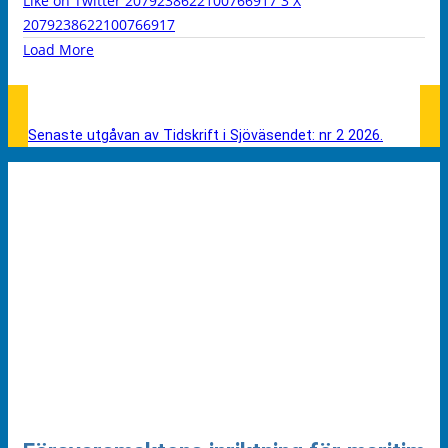
Like on Twitter 2079238622100766917
3
X
2079238622100766917
Load More
Senaste utgåvan av Tidskrift i Sjöväsendet: nr 2 2026.