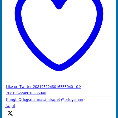
Like on Twitter 2081952248016335040
10
X
2081952248016335040
Kungl. Örlogsmannasällskapet
@orlogsman
·
24 jul