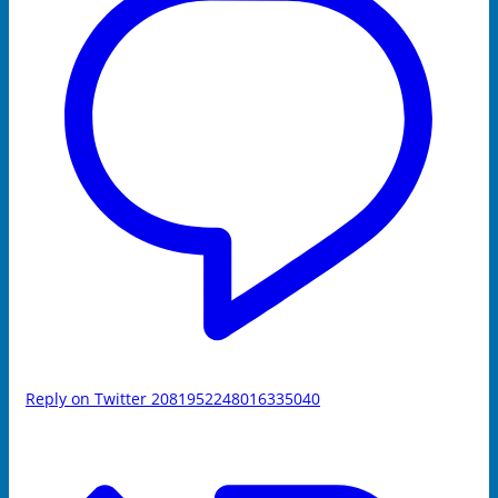
Reply on Twitter 2081952248016335040