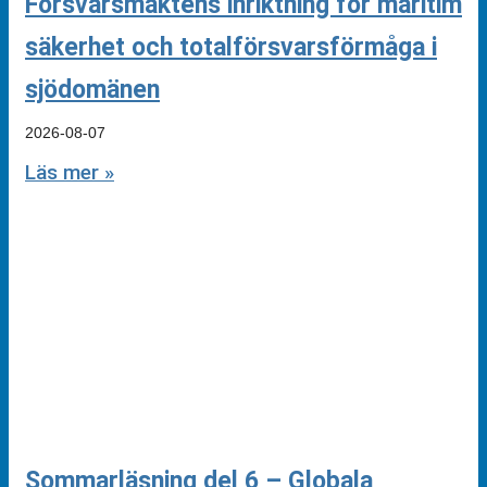
Försvarsmaktens inriktning för maritim
säkerhet och totalförsvarsförmåga i
sjödomänen
2026-08-07
Läs mer »
Sommarläsning del 6 – Globala