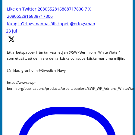
Like on Twitter 2080552816888717806
7
X
2080552816888717806
Kungl. Örlogsmannasällskapet
@orlogsman
·
23 jul
Ett arbetspapper från tankesmedjan @SWPBerlin om "White Water",
som ett sätt att definiera den arktiska och subarktiska maritima miljön.
@niklas_granholm @Swedish_Navy
https://www.swp-
berlin.org/publications/products/arbeitspapiere/SWP_WP_Adrians_WhiteWa