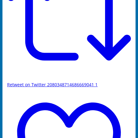
Retweet on Twitter 2080348714686669041
1