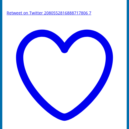
Retweet on Twitter 2080552816888717806
7