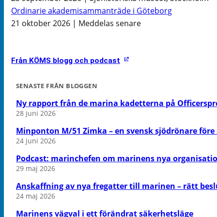
Ordinarie akademisammanträde i Göteborg
21 oktober 2026 | Meddelas senare
Från KÖMS blogg och podcast
SENASTE FRÅN BLOGGEN
Ny rapport från de marina kadetterna på Officers
28 juni 2026
Minponton M/51 Zimka – en svensk sjödrönare före s
24 juni 2026
Podcast: marinchefen om marinens nya organisati
29 maj 2026
Anskaffning av nya fregatter till marinen – rätt besl
24 maj 2026
Marinens vägval i ett förändrat säkerhetsläge