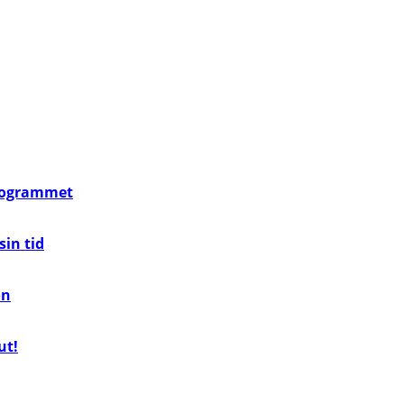
programmet
in tid
on
ut!