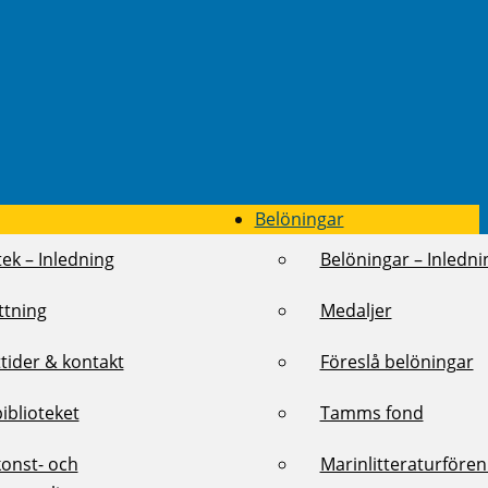
Belöningar
tek – Inledning
Belöningar – Inledni
ttning
Medaljer
tider & kontakt
Föreslå belöningar
biblioteket
Tamms fond
konst- och
Marinlitteraturföre