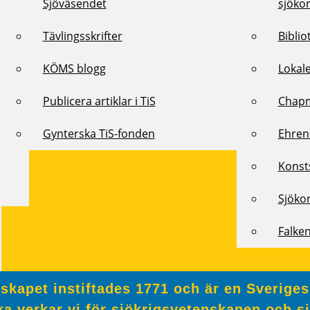
Sjöväsendet
sjöko
Tävlingsskrifter
Biblio
KÖMS blogg
Lokal
Publicera artiklar i TiS
Chap
Gynterska TiS-fonden
Ehren
Konst
Sjöko
Falke
kapet instiftades 1771 och är en Sveriges
a verkar vi för sjökrigsvetenskapen och s