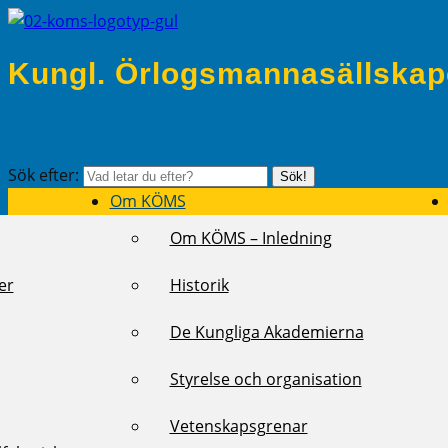
Kungl. Örlogsmannasällskap
Sök efter:
Sök!
Om KÖMS
Om KÖMS – Inledning
er
Historik
De Kungliga Akademierna
Styrelse och organisation
Vetenskapsgrenar