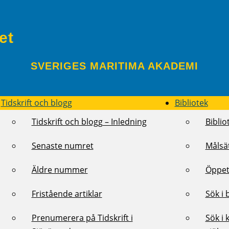
et
SVERIGES MARITIMA AKADEMI
Tidskrift och blogg
Bibliotek
Tidskrift och blogg – Inledning
Biblio
Senaste numret
Målsä
Äldre nummer
Öppet
Fristående artiklar
Sök i 
Prenumerera på Tidskrift i
Sök i 