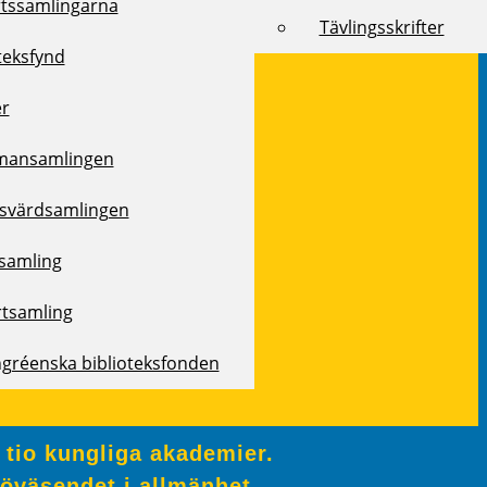
rtssamlingarna
Tävlingsskrifter
teksfynd
er
mansamlingen
svärdsamlingen
samling
rtsamling
ngréenska biblioteksfonden
 tio kungliga akademier.
jöväsendet i allmänhet.