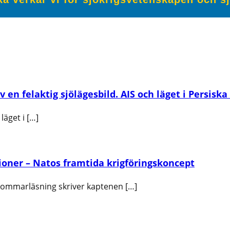
en felaktig sjölägesbild. AIS och läget i Persiska
läget i […]
oner – Natos framtida krigföringskoncept
 sommarläsning skriver kaptenen […]