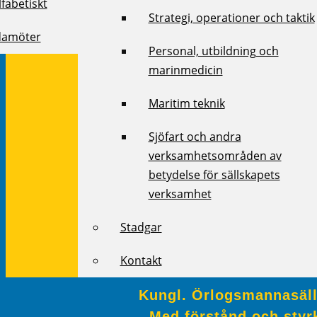
fabetiskt
Strategi, operationer och taktik
damöter
Personal, utbildning och
marinmedicin
Maritim teknik
Sjöfart och andra
verksamhetsområden av
betydelse för sällskapets
verksamhet
Stadgar
Kontakt
Kungl. Örlogsmannasälls
Med förstånd och styrk