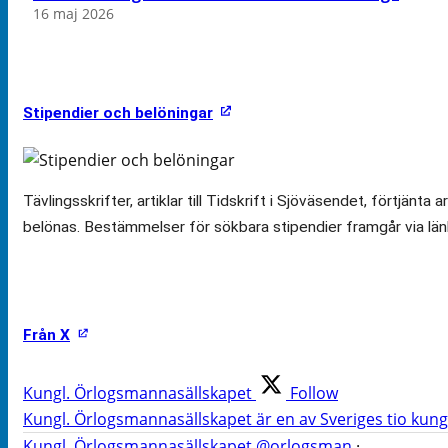
16 maj 2026
Stipendier och belöningar
Tävlingsskrifter, artiklar till Tidskrift i Sjöväsendet, för
belönas. Bestämmelser för sökbara stipendier framgår via län
Från X
Kungl. Örlogsmannasällskapet
Follow
Kungl. Örlogsmannasällskapet är en av Sveriges tio kungl
Kungl. Örlogsmannasällskapet
@orlogsman
·