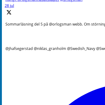
28 jul
Sommarläsning del 5 på @orlogsman webb. Om störningar 
@jhafsegerstad @niklas_granholm @Swedish_Navy @Swes